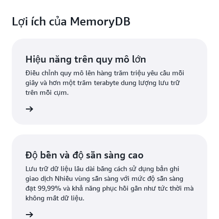
Lợi ích của MemoryDB
Hiệu năng trên quy mô lớn
Điều chỉnh quy mô lên hàng trăm triệu yêu cầu mỗi
giây và hơn một trăm terabyte dung lượng lưu trữ
trên mỗi cụm.
ểu thêm
Độ bền và độ sẵn sàng cao
Lưu trữ dữ liệu lâu dài bằng cách sử dụng bản ghi
giao dịch Nhiều vùng sẵn sàng với mức độ sẵn sàng
đạt 99,99% và khả năng phục hồi gần như tức thời mà
không mất dữ liệu.
ểu thêm