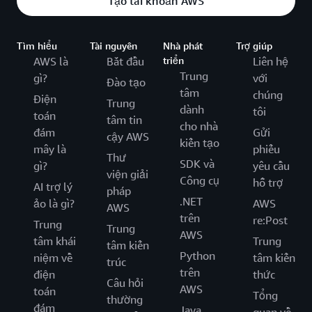
Tạo tài khoản AWS
Tìm hiểu
Tài nguyên
Nhà phát
Trợ giúp
AWS là
Bắt đầu
triển
Liên hệ
Trung
gì?
với
Đào tạo
tâm
chúng
Điện
Trung
dành
tôi
toán
tâm tin
cho nhà
đám
Gửi
cậy AWS
kiến tạo
mây là
phiếu
Thư
SDK và
gì?
yêu cầu
viện giải
Công cụ
hỗ trợ
AI trợ lý
pháp
.NET
ảo là gì?
AWS
AWS
trên
re:Post
Trung
Trung
AWS
tâm khái
Trung
tâm kiến
Python
niệm về
tâm kiến
trúc
trên
điện
thức
Câu hỏi
AWS
toán
Tổng
thường
đám
Java