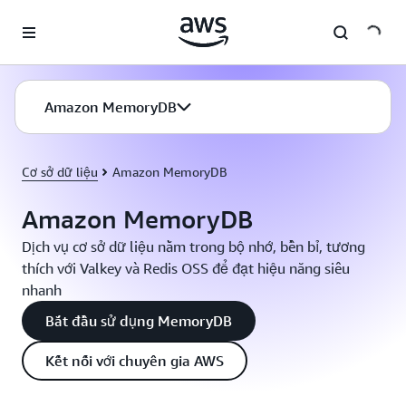
Chuyển đến nội dung chính
Amazon MemoryDB
Cơ sở dữ liệu
Amazon MemoryDB
Amazon MemoryDB
Dịch vụ cơ sở dữ liệu nằm trong bộ nhớ, bền bỉ, tương
thích với Valkey và Redis OSS để đạt hiệu năng siêu
nhanh
Bắt đầu sử dụng MemoryDB
Kết nối với chuyên gia AWS