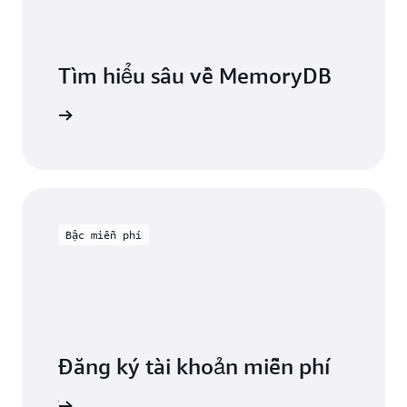
Tìm hiểu sâu về MemoryDB
c tài liệu
Bậc miễn phí
Đăng ký tài khoản miễn phí
miễn phí