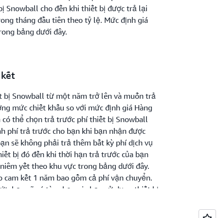
ị Snowball cho đến khi thiết bị được trả lại
ong tháng đầu tiên theo tỷ lệ. Mức định giá
rong bảng dưới đây.
 kết
t bị Snowball từ một năm trở lên và muốn trả
ưởng mức chiết khấu so với mức định giá Hàng
có thể chọn trả trước phí thiết bị Snowball
nh phí trả trước cho bạn khi bạn nhận được
bạn sẽ không phải trả thêm bất kỳ phí dịch vụ
iết bị đó đến khi thời hạn trả trước của bạn
niêm yết theo khu vực trong bảng dưới đây.
heo cam kết 1 năm bao gồm cả phí vận chuyển.
ứt, bạn sẽ có tùy chọn gia hạn sử dụng thiết bị
hạn 1 năm. Phí luân chuyển thiết bị có thể áp
ế thiết bị Snowball trong khoảng thời gian trả