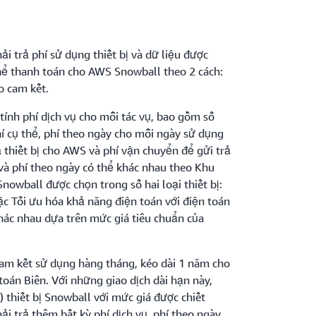
i trả phí sử dụng thiết bị và dữ liệu được
hể thanh toán cho AWS Snowball theo 2 cách:
o cam kết.
tính phí dịch vụ cho mỗi tác vụ, bao gồm số
hí cụ thể, phí theo ngày cho mỗi ngày sử dụng
rả thiết bị cho AWS và phí vận chuyển để gửi trả
 và phí theo ngày có thể khác nhau theo Khu
Snowball được chọn trong số hai loại thiết bị:
ặc Tối ưu hóa khả năng điện toán với điện toán
hác nhau dựa trên mức giá tiêu chuẩn của
am kết sử dụng hàng tháng, kéo dài 1 năm cho
oán Biên. Với những giao dịch dài hạn này,
) thiết bị Snowball với mức giá được chiết
i trả thêm bất kỳ phí dịch vụ, phí theo ngày