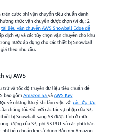
 trên cước phí vận chuyển tiêu chuẩn dành
hương thức vận chuyển được chọn (ví dụ: 2
m
tài liệu vận chuyển AWS Snowball Edge để
ấp dịch vụ và các tùy chọn vận chuyển cho khu
trong nước áp dụng cho các thiết bị Snowball
giá theo nhu cầu.
ch vụ AWS
u trữ và tốc độ truyền dữ liệu tiêu chuẩn để
AWS bao gồm
Amazon S3
và
AWS Key
Đọc về những lưu ý khi làm việc với
các lớp lưu
 của chúng tôi. Đối với các tác vụ nhập của S3,
 thiết bị Snowball sang S3 được tính ở mức
 dung lượng của S3, phí S3 PUT và các phí khác.
c phí tiêu chuẩn khi sử dụng Bản ghi Amazon