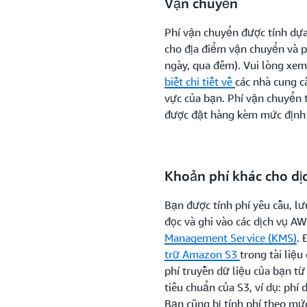
Vận chuyển
Phí vận chuyển được tính dựa
cho địa điểm vận chuyển và p
ngày, qua đêm). Vui lòng xe
biết chi tiết về
các nhà cung c
vực của bạn. Phí vận chuyển 
được đặt hàng kèm mức định 
Khoản phí khác cho dị
Bạn được tính phí yêu cầu, lư
đọc và ghi vào các dịch vụ 
Management Service (KMS)
. 
trữ Amazon S3
trong tài liệu
phí truyền dữ liệu của bạn từ
tiêu chuẩn của S3, ví dụ: phí
Bạn cũng bị tính phí theo mứ