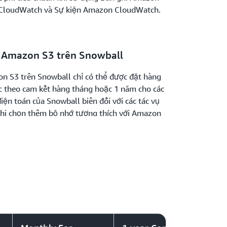
CloudWatch và Sự kiện Amazon CloudWatch.
i Amazon S3 trên Snowball
n S3 trên Snowball chỉ có thể được đặt hàng
ước theo cam kết hàng tháng hoặc 1 năm cho các
điện toán của Snowball biên đối với các tác vụ
 Khi chọn thêm bộ nhớ tương thích với Amazon
iều khiển AWS Snowball, bạn sẽ bị tính phí lưu
ó thể sử dụng (mỗi GB) mà bạn đã chọn tại
í trên mỗi GB mỗi tháng là 0,01 USD hoặc 0,12
ng tính phí cho các thao tác API S3 đối với
 S3 của bạn trên các thiết bị AWS Snowball.
ính phí sử dụng thiết bị Snowball vào đầu
ợc trả lại cho AWS. AWS tính phí sử dụng trong