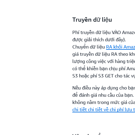
trước theo Cam kết 1 năm.
Truyền dữ liệu
Phí truyền dữ liệu VÀO Amazo
được giải thích dưới đây).
Chuyển dữ liệu
RA khỏi Ama
giá truyền dữ liệu RA theo kh
lượng công việc với hàng tri
có thể khiến bạn chịu phí Am
S3 hoặc phí S3 GET cho tác vụ
Nếu điều này áp dụng cho bạ
để đánh giá nhu cầu của bạn.
không nằm trong mức giá củ
chi tiết chi tiết về chi phí lưu 