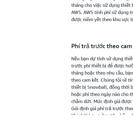
tháng cho việc sử dụng thiết b
AWS. AWS tính phí sử dụng tr
được niêm yết theo khu vực t
Phí trả trước theo cam
Nếu bạn dự tính sử dụng thiế
trước phí thiết bị để được h
tháng hoặc theo nhu cầu, bạn 
theo cam kết. Chúng tôi sẽ tí
thiết bị Snowball, đồng thời 
hoặc phí theo ngày nào cho th
chấm dứt. Mức định giá được 
Gói định giá phí trả trước t
Khi thời hạn trả trước chấm d
Snowball theo mức tăng thời 
dụng nếu bạn yêu cầu thay th