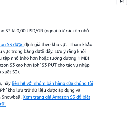
n S3 là 0,00 USD/GB (ngoại trừ các tệp nhỏ
zon S3 được
định giá theo khu vực. Tham khảo
u vực trong bảng dưới đây. Lưu ý rằng khối
ệu tệp nhỏ (nhỏ hơn hoặc tương đương 1 MB)
azon S3 cao hơn (phí S3 PUT cho tác vụ nhập
 xuất S3).
n, hãy
liên hệ với nhóm bán hàng của chúng tôi
 Phí kho lưu trữ dữ liệu được áp dụng và
a Snowball.
Xem trang giá Amazon S3 để biết
trữ.