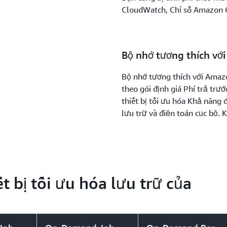
CloudWatch, Chỉ số Amazon 
Bộ nhớ tương thích vớ
Bộ nhớ tương thích với Amazo
theo gói định giá Phí trả tr
thiết bị tối ưu hóa Khả năng 
lưu trữ và điện toán cục bộ.
S3 trên Snowball trên bảng đ
trữ dựa trên dung lượng S3 c
thời điểm yêu cầu tác vụ. Ph
USD trên mỗi GB mỗi năm. Khô
các đối tượng và vùng lưu trữ
t bị tối ưu hóa lưu trữ của
Tài khoản AWS của bạn sẽ bị t
tháng cho đến khi thiết bị đư
tháng đầu tiên theo tỷ lệ.