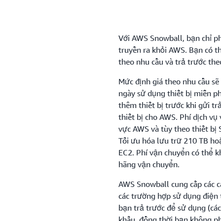
Với AWS Snowball, bạn chỉ phả
truyền ra khỏi AWS. Bạn có t
theo nhu cầu và trả trước the
Mức định giá theo nhu cầu sẽ 
ngày sử dụng thiết bị miễn p
thêm thiết bị trước khi gửi t
thiết bị cho AWS. Phí dịch vụ
vực AWS và tùy theo thiết bị 
Tối ưu hóa lưu trữ 210 TB ho
EC2. Phí vận chuyển có thể k
hãng vận chuyển.
AWS Snowball cung cấp các c
các trường hợp sử dụng điện t
bạn trả trước để sử dụng (các
khấu, đồng thời bạn không phả