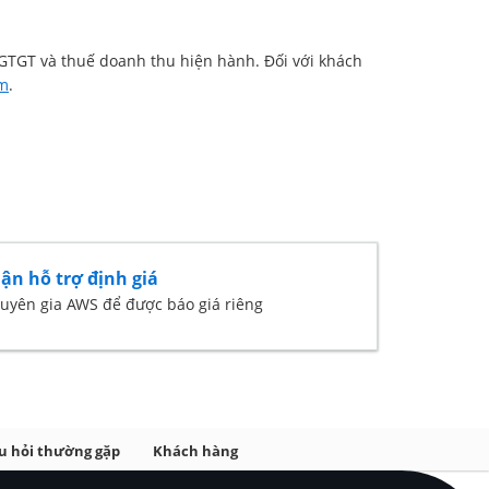
ế GTGT và thuế doanh thu hiện hành. Đối với khách
êm
.
ận hỗ trợ định giá
huyên gia AWS để được báo giá riêng
u hỏi thường gặp
Khách hàng