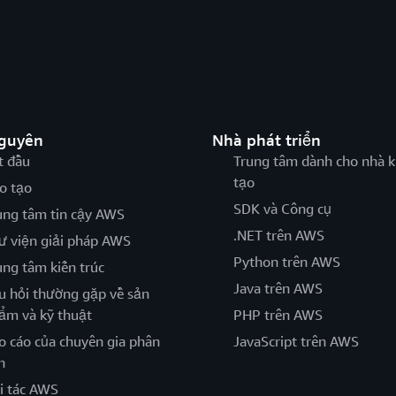
nguyên
Nhà phát triển
t đầu
Trung tâm dành cho nhà k
tạo
o tạo
SDK và Công cụ
ung tâm tin cậy AWS
.NET trên AWS
ư viện giải pháp AWS
Python trên AWS
ung tâm kiến trúc
Java trên AWS
u hỏi thường gặp về sản
ẩm và kỹ thuật
PHP trên AWS
o cáo của chuyên gia phân
JavaScript trên AWS
h
i tác AWS