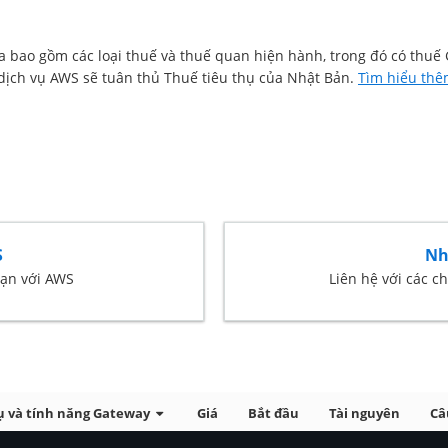
ưa bao gồm các loại thuế và thuế quan hiện hành, trong đó có thu
 dịch vụ AWS sẽ tuân thủ Thuế tiêu thụ của Nhật Bản.
Tìm hiểu th
S
Nh
bạn với AWS
Liên hệ với các c
ụ và tính năng Gateway
Giá
Bắt đầu
Tài nguyên
Câ