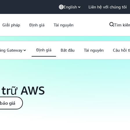
English
Liên hệ với chúng tôi
Giải pháp
Định giá
Tài nguyên
Tìm kiế
Định giá
h năng Gateway
Bắt đầu
Tài nguyên
Câu hỏi 
u trữ AWS
báo giá