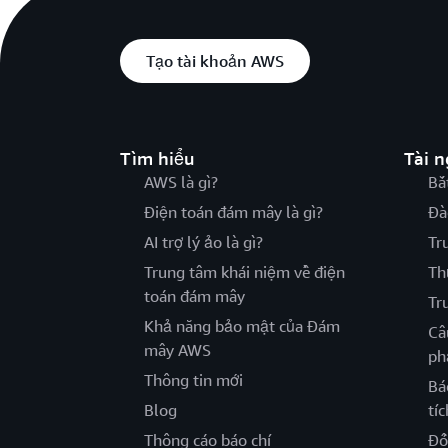
Tạo tài khoản AWS
Tìm hiểu
Tài 
AWS là gì?
Bắ
Điện toán đám mây là gì?
Đà
AI trợ lý ảo là gì?
Tr
Trung tâm khái niệm về điện
Th
toán đám mây
Tr
Khả năng bảo mật của Đám
Câ
mây AWS
ph
Thông tin mới
Bá
Blog
tíc
Thông cáo báo chí
Đố