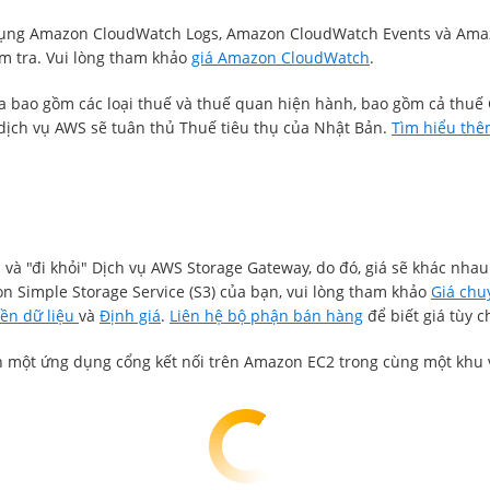
ử dụng Amazon CloudWatch Logs, Amazon CloudWatch Events và Am
m tra. Vui lòng tham khảo
giá Amazon CloudWatch
.
hưa bao gồm các loại thuế và thuế quan hiện hành, bao gồm cả thuế
 dịch vụ AWS sẽ tuân thủ Thuế tiêu thụ của Nhật Bản.
Tìm hiểu thê
và "đi khỏi" Dịch vụ AWS Storage Gateway, do đó, giá sẽ khác nhau 
on Simple Storage Service (S3) của bạn, vui lòng tham khảo
Giá chu
ền dữ liệu
và
Định giá
.
Liên hệ bộ phận bán hàng
để biết giá tùy c
n một ứng dụng cổng kết nối trên Amazon EC2 trong cùng một khu v