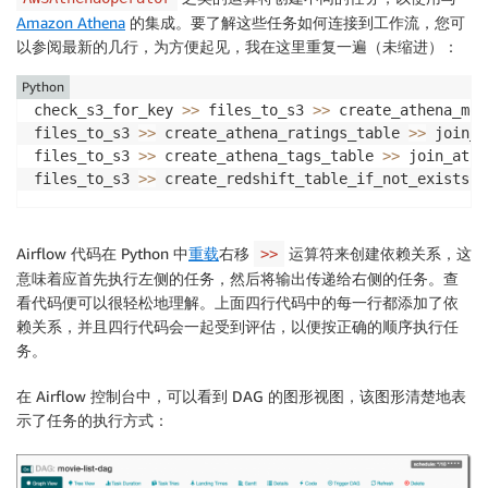
download_http
=
'http://files.grouplens.org/datasets/m
Amazon Athena
的集成。要了解这些任务如何连接到工作流，您可
athena_db
=
'demo_athena_db'
以参阅最新的几行，为方便起见，我在这里重复一遍（未缩进）：
athena_results
=
'athena-results/'
create_athena_movie_table_query
=
"""

Python
CREATE EXTERNAL TABLE IF NOT EXISTS Demo_Athena_DB.M
check_s3_for_key 
>>
 files_to_s3 
>>
 create_athena_mov
  `movieId` int,

files_to_s3 
>>
 create_athena_ratings_table 
>>
 join_a
  `title` string,

files_to_s3 
>>
 create_athena_tags_table 
>>
 join_athe
  `genres` string 

files_to_s3 
>>
 create_redshift_table_if_not_exists 
>
)

ROW FORMAT SERDE 'org.apache.hadoop.hive.serde2.lazy
WITH SERDEPROPERTIES (

Airflow 代码在 Python 中
重载
右移
运算符来创建依赖关系，这
>>
  'serialization.format' = ',',

意味着应首先执行左侧的任务，然后将输出传递给右侧的任务。查
  'field.delim' = ','

看代码便可以很轻松地理解。上面四行代码中的每一行都添加了依
) LOCATION 's3://my-bucket/files/ml-latest-small/mov
赖关系，并且四行代码会一起受到评估，以便按正确的顺序执行任
TBLPROPERTIES (

务。
  'has_encrypted_data'='false',

  'skip.header.line.count'='1'

在 Airflow 控制台中，可以看到 DAG 的
); 

图形视图
，该图形清楚地表
"""
示了任务的执行方式：
create_athena_ratings_table_query
=
"""

CREATE EXTERNAL TABLE IF NOT EXISTS Demo_Athena_DB.M
  `userId` int,
