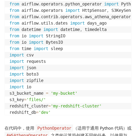
from
 airflow
.
operators
.
python_operator 
import
from
 airflow
.
operators 
import
 HttpSensor
,
from
 airflow
.
contrib
.
operators
.
aws_athena_operator 
i
from
 airflow
.
utils
.
dates 
import
from
 datetime 
import
 datetime
,
from
 io 
import
from
 io 
import
from
 time 
import
import
import
import
import
import
import
 io

s3_bucket_name 
=
'my-bucket'
s3_key
=
'files/'
redshift_cluster
=
'my-redshift-cluster'
redshift_db
=
'dev'
redshift_dbuser
=
'awsuser'
redshift_table_name
=
'movie_demo'
在代码中，使用
（适用于通用 Python 代码）或
PythonOperator
test_http
=
'https://grouplens.org/datasets/movielens/
之类的运算符创建不同的任务，以使用与
AWSAthenaOperator