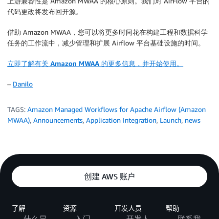
上游兼容性是
Amazon MWAA
的核心原则。我们对 AirFlow 平台的
ROW FORMAT SERDE 'org.apache.hadoop.hive.serde2.lazy
代码更改将发布回开源。
WITH SERDEPROPERTIES (

  'serialization.format' = ',',

借助
Amazon MWAA
，您可以将更多时间花在构建工程和数据科学
  'field.delim' = ','

任务的工作流中，减少管理和扩展 Airflow 平台基础设施的时间。
) LOCATION 's3://my-bucket/files/ml-latest-small/tag
TBLPROPERTIES (

立即了解有关
Amazon MWAA
的更多信息，并开始使用。
  'has_encrypted_data'='false',

  'skip.header.line.count'='1'

–
Danilo
); 

"""
join_tables_athena_query
=
"""

TAGS:
Amazon Managed Workflows for Apache Airflow (Amazon
SELECT REPLACE ( m.title , '"' , '' ) as title, r.rat
MWAA)
,
Announcements
,
Application Integration
,
Launch
,
news
FROM demo_athena_db.ML_Latest_Small_Movies m

INNER JOIN (SELECT rating, movieId FROM demo_athena_
"""
def
download_zip
(
)
:
    s3c 
=
 boto3
.
client
(
's3'
)
创建 AWS 账户
    indata 
=
 requests
.
get
(
download_http
)
    n
=
0
with
 zipfile
.
ZipFile
(
io
.
BytesIO
(
indata
.
content
)
)
了解
资源
开发人员
帮助
        zList
=
z
.
namelist
(
)