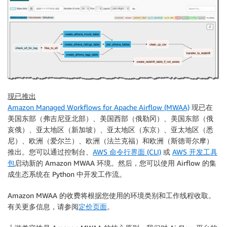
  `movieId` int,

  `rating` int,

  `timestamp` bigint 

)

ROW FORMAT SERDE 'org.apache.hadoop.hive.serde2.lazy
WITH SERDEPROPERTIES (

  'serialization.format' = ',',

  'field.delim' = ','

) LOCATION 's3://my-bucket/files/ml-latest-small/rat
现已推出
TBLPROPERTIES (

Amazon Managed Workflows for Apache Airflow (MWAA)
现已在
  'has_encrypted_data'='false',

美国东部（弗吉尼亚北部）、美国西部（俄勒冈）、美国东部（俄
  'skip.header.line.count'='1'

亥俄）、亚太地区（新加坡）、亚太地区（东京）、亚太地区（悉
); 

尼）、欧洲（爱尔兰）、欧洲（法兰克福）和欧洲（斯德哥尔摩）
"""
推出。您可以通过控制台、
AWS 命令行界面 (CLI)
或
AWS 开发工具
create_athena_tags_table_query
=
"""

包
启动新的
Amazon MWAA
环境。然后，您可以使用 Airflow 的集
CREATE EXTERNAL TABLE IF NOT EXISTS Demo_Athena_DB.M
成生态系统在 Python 中开发工作流。
  `userId` int,

  `movieId` int,

Amazon MWAA
的收费将根据您使用的环境类别和工作线程收取。
  `tag` int,

有关更多信息，请参阅
定价页面
。
  `timestamp` bigint 

)
