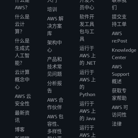
什么是
入门
开发人
联系我
print
(
zList
)
AWS？
员中心
们
for
 i 
in
 zList
:
培训
print
(
i
)
什么是
软件开
提交支
AWS 解
            zfiledata 
=
 BytesIO
(
z
.
read
(
i
)
)
云计
发工具
持工单
决方案
            n 
+=
1
算？
包与工
库
AWS
            s3c
.
put_object
(
Bucket
=
s3_bucket_name
,
 Ke
具
什么是
re:Post
def
clean_up_csv_fn
(
**
kwargs
)
:
架构中
    ti 
=
 kwargs
[
'task_instance'
]
生成式
运行于
心
Knowledge
    queryId 
=
 ti
.
xcom_pull
(
key
=
'return_value'
,
 task_
人工智
AWS 上
Center
产品和
print
(
queryId
)
能？
的 .NET
技术常
AWS
    athenaKey
=
athena_results
+
"join_athena_tables/"
+
q
云计算
运行于
print
(
athenaKey
)
见问题
Support
概念中
AWS 上
    cleanKey
=
athena_results
+
"join_athena_tables/"
+
qu
概述
分析报
    s3c 
=
 boto3
.
client
(
's3'
)
心
的
告
获取专
    obj 
=
 s3c
.
get_object
(
Bucket
=
s3_bucket_name
,
 Key
=
Python
AWS 云
家帮助
    infileStr
=
obj
[
'Body'
]
.
read
(
)
.
decode
(
'utf-8'
)
AWS 合
安全性
运行于
    outfileStr
=
infileStr
.
replace
(
'"e"'
,
''
)
作伙伴
AWS 可
AWS 上
    outfile 
=
 StringIO
(
outfileStr
)
最新资
访问性
AWS 包
的 Java
    s3c
.
put_object
(
Bucket
=
s3_bucket_name
,
 Key
=
cleanK
讯
容性、
法律
def
s3_to_redshift
(
**
kwargs
)
:
运行于
博客
多样性
    ti 
=
 kwargs
[
'task_instance'
]
AWS 上
    queryId 
=
 ti
.
xcom_pull
(
key
=
'return_value'
,
 task_