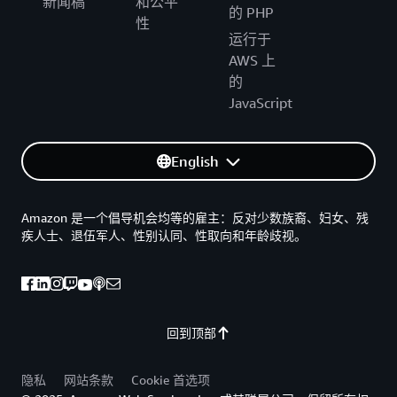
新闻稿
和公平
的 PHP
print
(
queryId
)
性
    athenaKey
=
's3://'
+
s3_bucket_name
+
"/"
+
athena_resu
运行于
print
(
athenaKey
)
AWS 上
    sqlQuery
=
"copy "
+
redshift_table_name
+
" from '"
+
a
的
print
(
sqlQuery
)
JavaScript
    rsd 
=
 boto3
.
client
(
'redshift-data'
)
    resp 
=
 rsd
.
execute_statement
(
        ClusterIdentifier
=
redshift_cluster
,
English
        Database
=
redshift_db
,
        DbUser
=
redshift_dbuser
,
        Sql
=
sqlQuery

Amazon 是一个倡导机会均等的雇主：反对少数族裔、妇女、残
)
疾人士、退伍军人、性别认同、性取向和年龄歧视。
print
(
resp
)
return
"OK"
def
create_redshift_table
(
)
:
    rsd 
=
 boto3
.
client
(
'redshift-data'
)
    resp 
=
 rsd
.
execute_statement
(
回到顶部
        ClusterIdentifier
=
redshift_cluster
,
        Database
=
redshift_db
,
        DbUser
=
redshift_dbuser
,
隐私
网站条款
Cookie 首选项
        Sql
=
"CREATE TABLE IF NOT EXISTS "
+
redshift_t