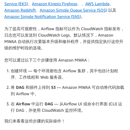
Service (EKS)
、
Amazon Kinesis Firehose
、、
AWS Lambda
、
Amazon Redshift
、
Amazon Simple Queue Service (SQS)
以及
Amazon Simple Notification Service (SNS)
。
为了提高可观察性，Airflow
指标
可以作为 CloudWatch 指标发布，
日志
也可以发送到 CloudWatch Logs。默认情况下，
Amazon
MWAA
自动执行次要版本
升级
和修补程序，并提供指定执行这些升
级的维护时段的选项。
您可以通过以下三个步骤使用
Amazon MWAA
：
创建环境
— 每个环境都包含 Airflow 集群，其中包括计划程
序、工作线程和 Web 服务器。
将 DAG 和插件上传到 S3
— Amazon MWAA 可自动将代码加载
到 Airflow 中。
在 Airflow 中运行 DAG
— 从Airflow UI 或命令行界面 (CLI) 运
行 DAG，并使用 CloudWatch 监控环境。
我们来看看这些步骤的实际操作！