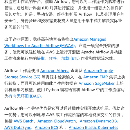
和监控工作流的平台。借助 Airflow，您可以将工作流作为脚本进行
管理，通过用户界面 (UI) 对其进行监控，并使用一组强大的插件扩
展其功能。但是，手动安装、维护和扩展 Airflow，以及处理用户的
安全性、身份验证和授权需要花费大量您用于集中精力解决实际业
务问题的时间。
出于这些原因，我很高兴地宣布将推出
Amazon Managed
Workflows for Apache Airflow (MWAA)
。它是一项完全托管的服
务，使您可以轻松地在 AWS 上运行开源版 Apache Airflow 并构建
工作流来执行您的
提取、转换、加载 (ETL)
作业和数据流水线。
Airflow 工作流使用
Amazon Athena
查询从
Amazon Simple
Storage Service (S3)
等资源中检索输入，在
Amazon EMR
集群上执
行转换，而且可以使用由此产生的数据在
Amazon SageMaker
上培
训机器学习模型。使用 Python 编程语言将 Airflow 中的工作流编写
为
有向无环图 (DAG)
。
Airflow 的一个关键优势是它可以通过
插件
实现开放式扩展。借助这
一优势，您可以创建与 AWS 或工作流所需的本地资源交互的任务，
包括
AWS Batch
、
Amazon CloudWatch
、
Amazon DynamoDB
、
AWS DataSync
、
Amazon ECS
和 、
Amazon Elastic Kubernetes