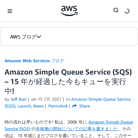
Skip to Main Content
AWS ブログ
ホーム
Amazon Web Services ブログ
Amazon Simple Queue Service (SQS)
カテゴリ
– 15 年が経過した今もキューを実行
エディション
中!
by
Jeff Barr
on
15 7月 2021
in
Amazon Simple Queue Service
(SQS)
,
Launch
,
News
Permalink
Share
時の流れは早いものです! 私は、2006 年に
Amazon Simple Queue
Service (SQS)
の
本稼働の開始についての記事を書きました
。その
頃は、15 年後にまだブログを書いていること、そして、このサー