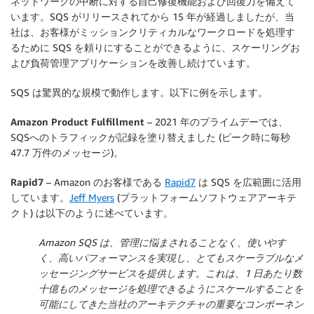
ネットワークの中断に対する自己修復機能および回復力を備えて
います。SQS がリリースされてから 15 年が経過しましたが、当
社は、お客様がミッションクリティカルなワークロードを処理す
るために SQS を頼りにすることができるように、スケーリングお
よび負荷管理アプリケーションを改善し続けています。
SQS は驚異的な規模で動作します。以下に例を示します。
Amazon Product Fulfillment
– 2021 年のプライムデーでは、
SQSへのトラフィックが記録を塗り替えました (ピーク時に毎秒
47.7 万件のメッセージ)。
Rapid7
– Amazon のお客様である
Rapid7
は SQS を広範囲に活用
しています。
Jeff Myers
(プラットフォームソフトウェアアーキテ
クト) は以下のように述べています。
Amazon SQS は、管理に悩まされることなく、使いやす
く、高いパフォーマンスを実現し、とてもスケーラブルなメ
ッセージングサービスを提供します。これは、1 日あたり数
十億ものメッセージを処理できるようにスケールすることを
可能にしてきた当社のアーキテクチャの重要なコンポーネン