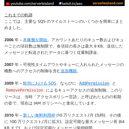
これまでの軌跡
ここでは、主要な SQS のマイルストーンのいくつかを簡単にまと
めました。
2006 年
–
本稼働を開始
。アカウントあたりのキュー数およびキュ
ーごとの項目数は無制限で、各項目の長さは最大 8 KB。送信した
メッセージと転送されたデータに基づく従量制課金。
2007 年
– 可視性タイムアウトやキューに入れられたメッセージの
概数へのアクセスの制御を含む
追加機能
。
2009 年
–
欧州における SQS
、ならびに
と
AddPermission
によるキューアクセスの追加制御。このリ
RemovePermission
リースは、当時「アクセスポリシー言語」と呼ばれたものの初期
の姿で、現在は IAM ポリシーへと進化しています。
2010 年
–
新しい無料利用枠
(10 万リクエスト/月 (当時)、その後
に 100 万リクエスト/月に拡大)、設定可能な最大メッセージ長 (64
KB まで)、および設定可能なメッセージ保持時間。