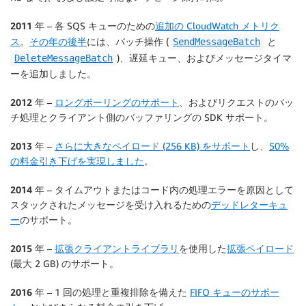
2011 年
– 各 SQS キューのための
追加の CloudWatch メトリク
ス
。
その年の後半
には、バッチ操作 (
と
SendMessageBatch
)、遅延キュー、およびメッセージタイマ
DeleteMessageBatch
ーを追加しました。
2012 年
–
ロングポーリングのサポート
、およびリクエストのバッ
チ処理とクライアント側のバッファリングの SDK サポート。
2013 年
–
さらに大きなペイロード (256 KB) をサポート
し、
50%
の料金引き下げを実現しました
。
2014 年
– タイムアウトまたはコード内の処理エラーを原因として
スタックされたメッセージを受け入れるための
デッドレターキュ
ー
のサポート。
2015 年
–
拡張クライアントライブラリ
を使用した
拡張ペイロード
(最大 2 GB) のサポート。
2016 年
– 1 回の処理と重複排除を備えた
FIFO キューのサポー