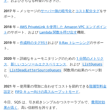
ト
、およびさらなる料金の引き下げ。
2017 年
– メッセージの
サーバー側の暗号化
と
コスト配分タグ
をサ
ポート。
2018 年
–
AWS PrivateLink を使用した Amazon VPC エンドポイン
ト
のサポート、および
Lambda 関数を呼び出す
機能。
2019 年
–
作成時のタグ付け
および
X-Ray トレーシング
のサポー
ト。
2020 年
– 詳細なキューモニタリングのための
1 分間のメトリク
ス
、
新しいコンソールエクスペリエンス
、および
ListQueues
と
関数用の結果のページ割
ListDeadLetterSourceQueues
り。
2021 年
– 使用量の増加に合わせてコストを節約できる
階層型料金
設定
と
FIFO キュー向けの高スループットモード
。
今日、SQS は、引き続きシンプルかつスケーラブルで、
費用対効
果が高く
、高い信頼性を誇ります。