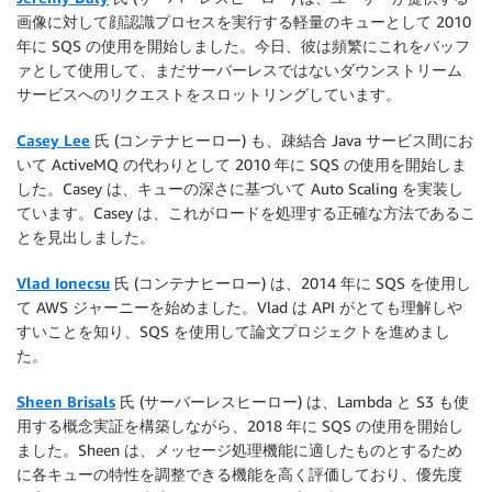
画像に対して顔認識プロセスを実行する軽量のキューとして 2010
年に SQS の使用を開始しました。今日、彼は頻繁にこれをバッフ
ァとして使用して、まだサーバーレスではないダウンストリーム
サービスへのリクエストをスロットリングしています。
Casey Lee
氏 (コンテナヒーロー) も、疎結合 Java サービス間にお
いて ActiveMQ の代わりとして 2010 年に SQS の使用を開始しま
した。Casey は、キューの深さに基づいて Auto Scaling を実装し
ています。Casey は、これがロードを処理する正確な方法であるこ
とを見出しました。
Vlad Ionecsu
氏 (コンテナヒーロー) は、2014 年に SQS を使用し
て AWS ジャーニーを始めました。Vlad は API がとても理解しや
すいことを知り、SQS を使用して論文プロジェクトを進めまし
た。
Sheen Brisals
氏 (サーバーレスヒーロー) は、Lambda と S3 も使
用する概念実証を構築しながら、2018 年に SQS の使用を開始し
ました。Sheen は、メッセージ処理機能に適したものとするため
に各キューの特性を調整できる機能を高く評価しており、優先度