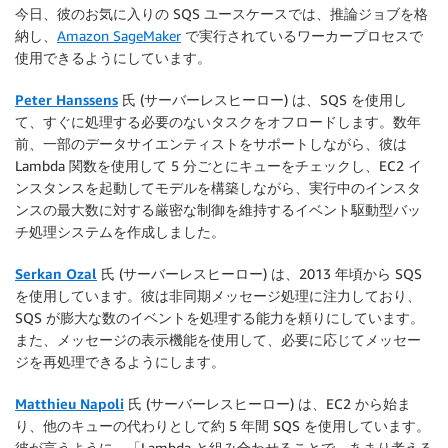
今日、彼のお気に入りの SQS ユースケースでは、推論ジョブを格
納し、
Amazon SageMaker
で実行されているワーカープロセスで
使用できるようにしています。
Peter Hanssens
氏 (サーバーレスヒーロー) は、SQS を使用し
て、すぐに処理する必要のないタスクをオフロードします。数年
前、一部のデータサイエンティストをサポートしながら、彼は
Lambda 関数を使用して 5 分ごとにキューをチェックし、EC2 イ
ンスタンスを起動してモデルを構築しながら、実行中のインスタ
ンスの最大数に対する厳密な制御を維持するイベント駆動型バッ
チ処理システムを作成しました。
Serkan Ozal
氏 (サーバーレスヒーロー) は、2013 年頃から SQS
を使用しています。彼は非同期メッセージ処理に注力しており、
SQS が膨大な数のイベントを処理する能力を頼りにしています。
また、メッセージの表示機能を使用して、必要に応じてメッセー
ジを再処理できるようにします。
Matthieu Napoli
氏 (サーバーレスヒーロー) は、EC2 から始ま
り、他のキューの代わりとして約 5 年間 SQS を使用しています。
彼が言うように、「Lambda と組み合わせることで、あまり考える