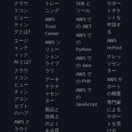
クラウ
トレー
SDK と
サポー
ドコン
ニング
ツール
トチケ
ピュー
ットを
AWS
AWS で
ティン
申請す
Trust
の .NET
グとは?
る
Center
AWS で
エージ
AWS
AWS ソ
の
ェンテ
re:Post
リュー
Python
ィック
ション
ナレッ
AWS で
AI とは?
ライブ
ジセン
の Java
クラウ
ラリ
ター
AWS で
ドコン
アーキ
AWS サ
の PHP
ピュー
テクチ
ポート
AWS で
ティン
ャセン
の概要
の
グコン
ター
専門家
JavaScript
セプト
製品と
による
のハブ
技術上
サポー
AWS ク
のよく
トを受
ラウド
ある質
ける