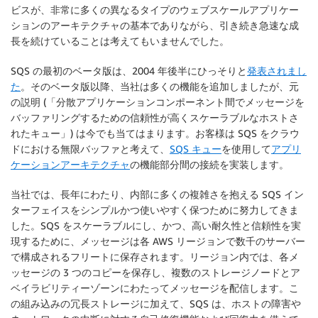
ビスが、非常に多くの異なるタイプのウェブスケールアプリケー
ションのアーキテクチャの基本でありながら、引き続き急速な成
長を続けていることは考えてもいませんでした。
SQS の最初のベータ版は、2004 年後半にひっそりと
発表されまし
た
。そのベータ版以降、当社は多くの機能を追加しましたが、元
の説明 (「分散アプリケーションコンポーネント間でメッセージを
バッファリングするための信頼性が高くスケーラブルなホストさ
れたキュー」) は今でも当てはまります。お客様は SQS をクラウ
ドにおける無限バッファと考えて、
SQS キュー
を使用して
アプリ
ケーションアーキテクチャ
の機能部分間の接続を実装します。
当社では、長年にわたり、内部に多くの複雑さを抱える SQS イン
ターフェイスをシンプルかつ使いやすく保つために努力してきま
した。SQS をスケーラブルにし、かつ、高い耐久性と信頼性を実
現するために、メッセージは各 AWS リージョンで数千のサーバー
で構成されるフリートに保存されます。リージョン内では、各メ
ッセージの 3 つのコピーを保存し、複数のストレージノードとア
ベイラビリティーゾーンにわたってメッセージを配信します。こ
の組み込みの冗長ストレージに加えて、SQS は、ホストの障害や