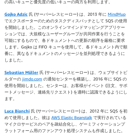
の高いキューと優先度の低いキューの両方を利用します。
Gojko Adzic
氏 (サーバーレスヒーロー) は、2013 年に
MindMup
でエクスポーターのためのタスクディスパッチとして SQS の使用
を開始しました。このオンラインマインドマッピングアプリケー
ションでは、大規模なユーザーグループが共同作業を行うことを
可能にするもので、各ドキュメントへの更新の順序を厳格に要求
します。Gojko は FIFO キューを使用して、各ドキュメント内で順
番に、異なるドキュメントのメッセージを並列処理できるように
しました。
Sebastian Müller
氏 (サーバーレスヒーロー) は、ウェブサイトビ
ルダーの
jimdo.com
の通知センターを構築し、2016 年に SQS の
使用を開始しました。センターは、お客様がイベント (注文、サポ
ートメッセージ、連絡先リクエスト) を適時に認識できるようにし
ます。
Luca Bianchi
氏 (サーバーレスヒーロー) は、2012 年に SQS を初
めて使用しました。彼は
AWS Elastic Beanstalk
で実行されている
マイクロサービスのペアを疎結合化し、ゲーミフィケーションプ
ラットフォーム用のファンアウト処理システムも作成しました。