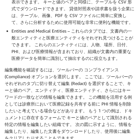
表示できます。 キーと値のペアと同様に、テーブルを CSV 形
式でダウンロードできます。 貸借対照表や請求書を扱う企業に
は、テーブル、画像、PDF を CSV ファイルに簡単に変換し
て、さらに分析するために使用可能な非常に便利な機能です。
Entities and Medical Entities – これらのタブでは、文書内の一
般エンティティと医療エンティティをそれぞれ見つけることが
できます。 これらのエンティティには、人物、場所、日付、
PHI、および医療情報が含まれており、組織が文書内の重要な
医療データを簡単に識別して抽出するのに役立ちます。
編集機能を確認するには、ツールバーの コンプライアンス
(Compliance) オプションを選択します。 ここでは、ツールバーの
それぞれのタブに切り替えて編集 (Redact) を選択することで、キ
ーと値のペア、エンティティ、医療エンティティ、さらにはキー
ワードの一致などの情報を編集できます。 この機能を活用する例
としては診療所において医療記録を共有する前に PHI 情報を削除
したいと考えている場合などがあります。 もう 1 つの例は、ドキ
ュメントに存在するフォームで キーと値のペアとして識別される
特定の情報を編集したい組織です。 次の図に示すように、情報を
編集したり、編集した文書をダウンロードしたり、使用後に編集
をクリアしたりすることもできます。