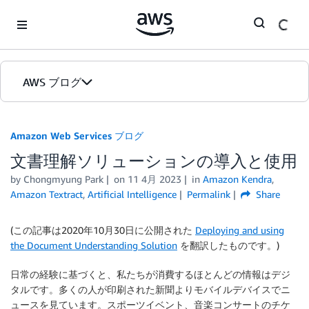
Skip to Main Content
AWS ブログ
ホーム
Amazon Web Services ブログ
文書理解ソリューションの導入と使用
カテゴリ
by
Chongmyung Park
on
11 4月 2023
in
Amazon Kendra
,
エディション
Amazon Textract
,
Artificial Intelligence
Permalink
Share
(この記事は2020年10月30日に公開された
Deploying and using
the Document Understanding Solution
を翻訳したものです。)
日常の経験に基づくと、私たちが消費するほとんどの情報はデジ
タルです。多くの人が印刷された新聞よりモバイルデバイスでニ
ュースを見ています。スポーツイベント、音楽コンサートのチケ