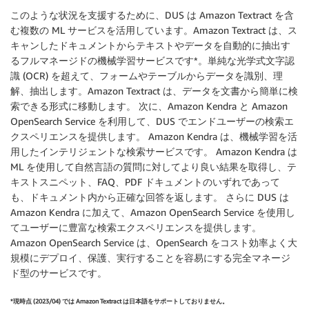
このような状況を支援するために、DUS は Amazon Textract を含
む複数の ML サービスを活用しています。Amazon Textract は、ス
キャンしたドキュメントからテキストやデータを自動的に抽出す
るフルマネージドの機械学習サービスです*。単純な光学式文字認
識 (OCR) を超えて、フォームやテーブルからデータを識別、理
解、抽出します。Amazon Textract は、データを文書から簡単に検
索できる形式に移動します。 次に、Amazon Kendra と Amazon
OpenSearch Service を利用して、DUS でエンドユーザーの検索エ
クスペリエンスを提供します。 Amazon Kendra は、機械学習を活
用したインテリジェントな検索サービスです。 Amazon Kendra は
ML を使用して自然言語の質問に対してより良い結果を取得し、テ
キストスニペット、FAQ、PDF ドキュメントのいずれであって
も、ドキュメント内から正確な回答を返します。 さらに DUS は
Amazon Kendra に加えて、Amazon OpenSearch Service を使用し
てユーザーに豊富な検索エクスペリエンスを提供します。
Amazon OpenSearch Service は、OpenSearch をコスト効率よく大
規模にデプロイ、保護、実行することを容易にする完全マネージ
ド型のサービスです。
*現時点 (2023/04) では Amazon Textract は日本語をサポートしておりません。