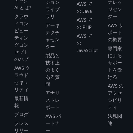
ィック
ション
ナレッ
AWS で
AI とは?
ライブ
ジセン
の Java
クラウ
ラリ
ター
AWS で
ドコン
アーキ
AWS サ
の PHP
ピュー
テクチ
ポート
AWS で
ティン
ャセン
の概要
の
グコン
ター
専門家
JavaScript
セプト
製品と
による
のハブ
技術上
サポー
AWS ク
のよく
トを受
ラウド
ある質
ける
セキュ
問
AWS の
リティ
アナリ
アクセ
最新情
ストレ
シビリ
報
ポート
ティ
ブログ
AWS パ
法務関
プレス
ートナ
連
リリー
ー