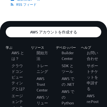
RSS フィード
AWS アカウントを作成する
学ぶ
リソース
デベロッパー
ヘルプ
AWS と
開始方
Builder
お問い
は？
法
Center
合わせ
クラウ
トレー
SDK と
サポー
ドコン
ニング
ツール
トチケ
ピュー
ットを
AWS
AWS で
ティン
申請す
Trust
の .NET
グとは?
る
Center
AWS で
エージ
AWS
AWS ソ
の
ェンテ
re:Post
リュー
Python