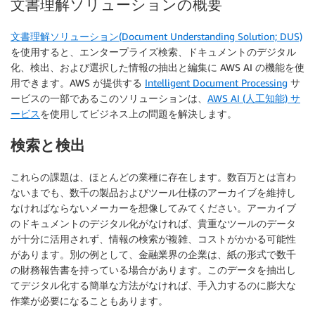
文書理解ソリューションの概要
文書理解ソリューション(Document Understanding Solution; DUS)
を使用すると、エンタープライズ検索、ドキュメントのデジタル
化、検出、および選択した情報の抽出と編集に AWS AI の機能を使
用できます。AWS が提供する
Intelligent Document Processing
サ
ービスの一部であるこのソリューションは、
AWS AI (人工知能) サ
ービス
を使用してビジネス上の問題を解決します。
検索と検出
これらの課題は、ほとんどの業種に存在します。数百万とは言わ
ないまでも、数千の製品およびツール仕様のアーカイブを維持し
なければならないメーカーを想像してみてください。アーカイブ
のドキュメントのデジタル化がなければ、貴重なツールのデータ
が十分に活用されず、情報の検索が複雑、コストがかかる可能性
があります。別の例として、金融業界の企業は、紙の形式で数千
の財務報告書を持っている場合があります。このデータを抽出し
てデジタル化する簡単な方法がなければ、手入力するのに膨大な
作業が必要になることもあります。