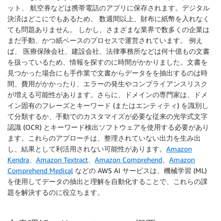
ット、 航空券などは携帯電話のアプリに保存されます。デジタル
決済はどこにでもあるため、 数週間以上、財布に紙幣を入れなく
ても問題ありません。 しかし、さまざまな業界で数多くの企業は
まだ手動、かつ紙ベースのプロセスで運営されています。 例え
ば、 医療保険会社、建設会社、法律事務所などは何十億もの文書
を扱っているため、情報を探すのに時間がかかりました。文書を
見つかった場合にも手作業で文書からデータをを抽出するのは時
間、費用がかかったり、エラーの発生やコンプライアンスリスク
が増える可能性があります。さらに、ドメインの専門家は、ドメ
イン固有のフレーズとキーワード (またはエンティティ) を識別し
て分類するか、手動でのカスタマイズが必要な従来の光学式文字
認識 (OCR) とキーワード検出ソフトウェアを使用する必要があり
ます。これらのアプローチは、整理されていない出力を生み出
し、結果として利活用されない可能性があります。
Amazon
Kendra
、
Amazon Textract
、
Amazon Comprehend
、
Amazon
Comprehend Medical
などの AWS AI サービスは、機械学習 (ML)
を使用してデータの抽出と理解を自動化することで、これらの課
題を解決するのに役立ちます。