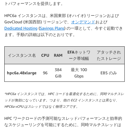
トパフォーマンスを提供します。
HPC6a インスタンスは、米国東部 (オハイオ) リージョンおよび
GovCloud (米国西部) リージョンで、
オンデマンド
および
Dedicated Hosting
(
Savings Plans
) の一環として、今すぐ起動でき
ます。手順の詳細は以下のとおりです。
EFAネットワ
アタッチされ
インスタンス名
CPU
RAM
ーク帯域幅
たストレージ
384
最大 100
hpc6a.48xlarge
96
EBS のみ
GiB
Gbps
*HPC6a インスタンスでは、HPC コードを最適化するために、同時マルチスレ
ッドが無効になっています。つまり、他の EC2 インスタンスとは異なり、
HPC6a vCPU はスレッドではなく物理コアです。
HPC ワークロードの予測可能なスレッドパフォーマンスと効率的
なスケジューリングを可能にするために、同時マルチスレッドは