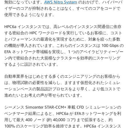
無効になっています。
AWS Nitro System
のおかげで、ハイパーバ
イザーのコアが抑制されることはなく、すべてのコアをコードで
使用できるようになります。
HPC6a インスタンスでは、高レベルのインスタンス間通信に依存
する密結合の HPC ワークロードを実行しているお客様に、コスト
とパフォーマンスの最適化を実現するために、対象を絞った多数
の機能が導入されています。これらのインスタンスは 100 Gbps の
EFA ネットワーク帯域幅を実現し、1 つのアベイラビリティーゾー
ン内で密結合された大規模なクラスターを効率的にスケーリング
するように設計されています。
自動車業界をはじめとする多くのエンジニアリングのお客様から
は、物理試験の必要性を減らし、ますます仮想化されたシミュレ
ーションベースの製品設計プロセスをより早く、より低コストで
進めたいとお考えの声が寄せられています。
シーメンス Simcenter STAR-CCM+ 車載 CFD シミュレーションの
ベンチマーク結果によると、HPC6a が EFAネットワーキングを利
用して最大 400 ノード (約 40,000 コア) まで拡張すると、約
100% のスケーリング効率を維持できます。HPC6a インスタンス