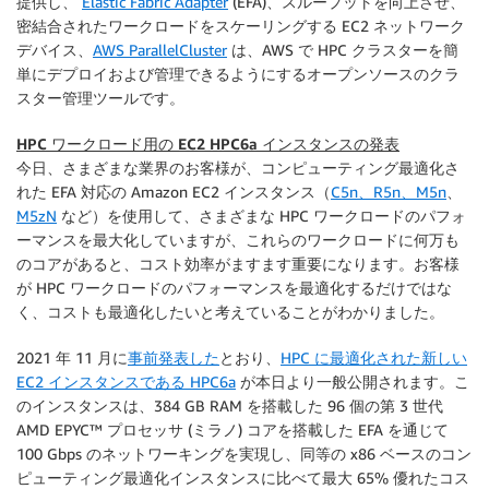
提供し、
Elastic Fabric Adapter
(EFA)、スループットを向上させ、
密結合されたワークロードをスケーリングする EC2 ネットワーク
デバイス、
AWS ParallelCluster
は、AWS で HPC クラスターを簡
単にデプロイおよび管理できるようにするオープンソースのクラ
スター管理ツールです。
HPC ワークロード用の EC2 HPC6a インスタンスの発表
今日、さまざまな業界のお客様が、コンピューティング最適化さ
れた EFA 対応の Amazon EC2 インスタンス（
C5n
、R5n、M5n
、
M5zN
など）を使用して、さまざまな HPC ワークロードのパフォ
ーマンスを最大化していますが、これらのワークロードに何万も
のコアがあると、コスト効率がますます重要になります。お客様
が HPC ワークロードのパフォーマンスを最適化するだけではな
く、コストも最適化したいと考えていることがわかりました。
2021 年 11 月に
事前発表した
とおり、
HPC に最適化された新しい
EC2 インスタンスである HPC6a
が本日より一般公開されます。こ
のインスタンスは、384 GB RAM を搭載した 96 個の第 3 世代
AMD EPYC™ プロセッサ (ミラノ) コアを搭載した EFA を通じて
100 Gbps のネットワーキングを実現し、同等の x86 ベースのコン
ピューティング最適化インスタンスに比べて最大 65% 優れたコス