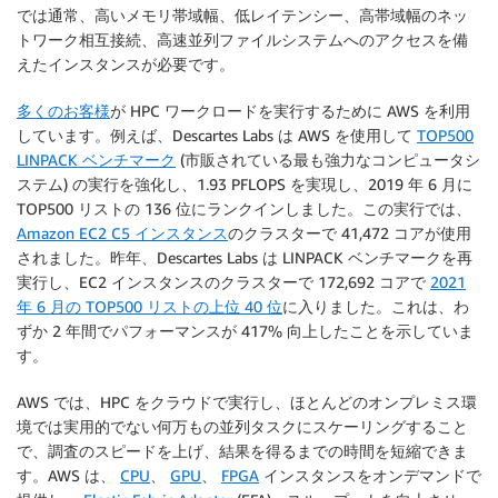
では通常、高いメモリ帯域幅、低レイテンシー、高帯域幅のネッ
トワーク相互接続、高速並列ファイルシステムへのアクセスを備
えたインスタンスが必要です。
多くのお客様
が HPC ワークロードを実行するために AWS を利用
しています。例えば、Descartes Labs は AWS を使用して
TOP500
LINPACK ベンチマーク
(市販されている最も強力なコンピュータシ
ステム) の実行を強化し、1.93 PFLOPS を実現し、2019 年 6 月に
TOP500 リストの 136 位にランクインしました。この実行では、
Amazon EC2 C5 インスタンス
のクラスターで 41,472 コアが使用
されました。昨年、Descartes Labs は LINPACK ベンチマークを再
実行し、EC2 インスタンスのクラスターで 172,692 コアで
2021
年 6 月の TOP500 リストの上位 40 位
に入りました。これは、わ
ずか 2 年間でパフォーマンスが 417% 向上したことを示していま
す。
AWS では、HPC をクラウドで実行し、ほとんどのオンプレミス環
境では実用的でない何万もの並列タスクにスケーリングすること
で、調査のスピードを上げ、結果を得るまでの時間を短縮できま
す。AWS は、
CPU
、
GPU
、
FPGA
インスタンスをオンデマンドで