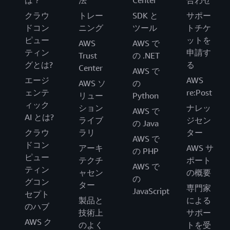
は？
法
Center
合わせ
クラウ
トレー
SDK と
サポー
ドコン
ニング
ツール
トチケ
ピュー
ットを
AWS
AWS で
ティン
申請す
Trust
の .NET
グとは?
る
Center
AWS で
エージ
AWS
AWS ソ
の
ェンテ
re:Post
リュー
Python
ィック
ション
ナレッ
AWS で
AI とは?
ライブ
ジセン
の Java
クラウ
ラリ
ター
AWS で
ドコン
アーキ
AWS サ
の PHP
ピュー
テクチ
ポート
AWS で
ティン
ャセン
の概要
の
グコン
ター
専門家
JavaScript
セプト
製品と
による
のハブ
技術上
サポー
AWS ク
のよく
トを受