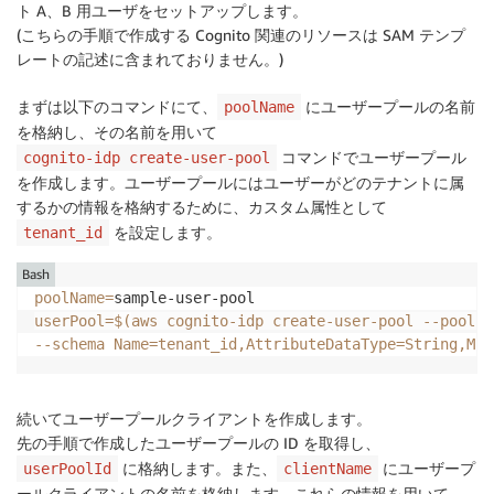
ト A、B 用ユーザをセットアップします。
(こちらの手順で作成する Cognito 関連のリソースは SAM テンプ
レートの記述に含まれておりません。)
まずは以下のコマンドにて、
にユーザープールの名前
poolName
を格納し、その名前を用いて
コマンドでユーザープール
cognito-idp create-user-pool
を作成します。ユーザープールにはユーザーがどのテナントに属
するかの情報を格納するために、カスタム属性として
を設定します。
tenant_id
Bash
poolName
=
userPool
=
$(
aws cognito-idp create-user-pool --pool-n
--schema
Name
=
tenant_id,AttributeDataType
=
String,Mut
続いてユーザープールクライアントを作成します。
先の手順で作成したユーザープールの ID を取得し、
に格納します。また、
にユーザープ
userPoolId
clientName
ールクライアントの名前を格納します。これらの情報を用いて、