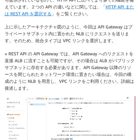
えています。２つの API の違いなどに関しては、「
HTTP API また
AppLoadBalancerTargetGroupB
:
Type
:
 AWS
:
:
ElasticLoadBalancingV2
:
:
TargetGro
は REST API を選択する
」をご覧ください。
Properties
:
TargetType
:
 lambda

上に示したアーキテクチャ図のように、今回は API Gateway はプ
Targets
:
ライベートサブネット内に置かれた NLB にリクエストを送りま
-
Id
:
!GetAtt
[
VPCFunctionB
,
 Arn
]
す。そのため、統合タイプは VPC リンクを選択します。
AlbListnener
:
※ REST API の API Gateway では、API Gateway へのリクエストを
Type
:
 AWS
:
:
ElasticLoadBalancingV2
:
:
Listener

直接 ALB に流すことも可能ですが、その場合は ALB がパブリック
Properties
:
サブネットに存在する必要があります。API Gateway 以降のリソ
DefaultActions
:
ースを閉じられたネットワーク環境に置きたい場合は、今回の構
-
Type
:
 fixed
-
response

成のように NLB を用意し、VPC リンクをご利用ください。詳細は
FixedResponseConfig
:
後述します。
StatusCode
:
403
MessageBody
:
 Not authorized Ac
ContentType
:
 text/plain

LoadBalancerArn
:
!Ref
 AppLoadBalancer

Port
:
80
Protocol
:
 HTTP

LisnerRuleA
: