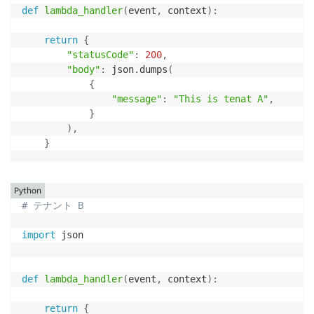
def
lambda_handler
(
event
,
 context
)
:
break
RootMethodGet
:
if
 key_index 
==
-
1
:
Type
:
 AWS
:
:
ApiGateway
:
:
Method

return
{
print
(
"Public key not found in jwks.json"
)
Properties
:
"statusCode"
:
200
,
return
False
RestApiId
:
!Ref
 AppApi

"body"
:
 json
.
dumps
(
# 公開鍵を設定
ResourceId
:
!GetAtt
 AppApi.RootResourceId
{
    public_key 
=
 jwk
.
construct
(
keys
[
key_index
]
)
HttpMethod
:
 GET

"message"
:
"This is tenat A"
,
# トークンからmessageとbase64でエンコードされたsigna
AuthorizationType
:
 CUSTOM

}
    message
,
 encoded_signature 
=
str
(
token
)
.
rsplit
(
"
AuthorizerId
:
!Ref
 GateWayAuth

)
,
# signatureをデコード
Integration
:
}
    decoded_signature 
=
 base64url_decode
(
encoded_sig
Type
:
 HTTP

# signatureを検証
ConnectionType
:
 VPC_LINK

if
not
 public_key
.
verify
(
message
.
encode
(
"utf8"
)
,
IntegrationHttpMethod
:
 GET

print
(
"Signature verification failed"
)
Python
ConnectionId
:
!Ref
 VPCLinkRestNlbInt
return
False
# テナント B
Uri
:
!Sub
print
(
"Signature successfully verified"
)
-
 http
:
//$
{
NlbInternalDns
}
# 検証を完了したため、
import
 json

-
NlbInternalDns
:
!GetAtt
 Networ
# 安全に未検証のトークンを利用可能
RequestParameters
:
    claims 
=
 jwt
.
get_unverified_claims
(
token
)
integration.request.header.X-ten
# 追加でトークンの期限を検証可能
def
lambda_handler
(
event
,
 context
)
:
IntegrationResponses
:
if
 time
.
time
(
)
>
 claims
[
"exp"
]
:
-
StatusCode
:
200
print
(
"Token is expired"
)
return
{