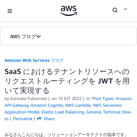
Skip to Main Content
AWS ブログ
ホーム
Amazon Web Services ブログ
SaaS におけるテナントリソースへの
カテゴリ
リクエストルーティングを JWT を用
エディション
いて実現する
by
Kensuke Fukumoto
on
19 8月 2022
in
*Post Types
,
Amazon
API Gateway
,
Amazon Cognito
,
AWS Lambda
,
AWS Serverless
Application Model
,
Elastic Load Balancing
,
General
,
Technical How-
to
Permalink
Share
みなさんこんにちは。ソリューションアーキテクトの福本です。