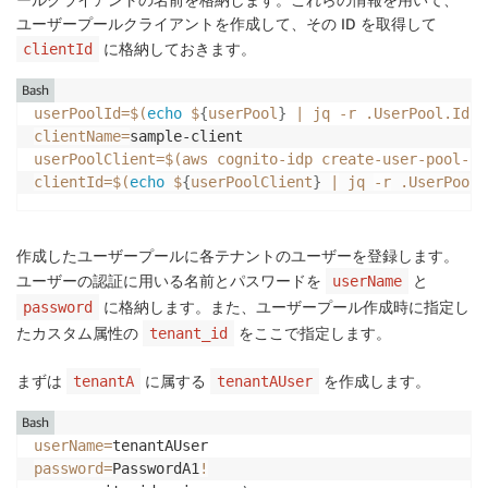
ユーザープールクライアントを作成して、その ID を取得して
に格納しておきます。
clientId
Bash
userPoolId
=
$(
echo
 $
{
userPool
}
|
 jq 
-r
 .UserPool.Id
)
clientName
=
userPoolClient
=
$(
aws cognito-idp create-user-pool-cl
clientId
=
$(
echo
 $
{
userPoolClient
}
|
 jq 
-r
 .UserPoolC
作成したユーザープールに各テナントのユーザーを登録します。
ユーザーの認証に用いる名前とパスワードを
と
userName
に格納します。また、ユーザープール作成時に指定し
password
たカスタム属性の
をここで指定します。
tenant_id
まずは
に属する
を作成します。
tenantA
tenantAUser
Bash
userName
=
password
=
PasswordA1
!