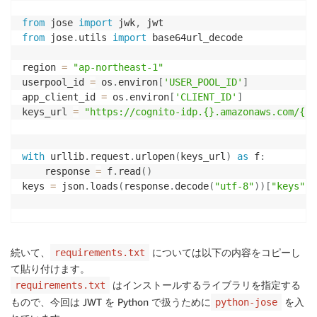
Handler
:
 tenant_a.lambda_handler

Runtime
:
 python3.9

from
 jose 
import
 jwk
,
FunctionName
:
!Join
[
'-'
,
[
!Sub
 '$
{
AWS
from
 jose
.
utils 
import
 base64url_decode

VpcConfig
:
SecurityGroupIds
:
region 
=
"ap-northeast-1"
-
!Ref
 LambdaSecurityGroup

userpool_id 
=
 os
.
environ
[
'USER_POOL_ID'
]
SubnetIds
:
app_client_id 
=
 os
.
environ
[
'CLIENT_ID'
]
-
!Ref
 SubnetIdA

keys_url 
=
"https://cognito-idp.{}.amazonaws.com/{}/
LambdaAPermission
:
Type
:
 AWS
:
:
Lambda
:
:
Permission

with
 urllib
.
request
.
urlopen
(
keys_url
)
as
 f
:
Properties
:
    response 
=
 f
.
read
(
)
FunctionName
:
!GetAtt
 VPCFunctionA.Arn

keys 
=
 json
.
loads
(
response
.
decode
(
"utf-8"
)
)
[
"keys"
]
Action
:
 lambda
:
InvokeFunction

Principal
:
 elasticloadbalancing.amazonaw
def
lambda_handler
(
event
,
 context
)
:
続いて、
については以下の内容をコピーし
requirements.txt
VPCFunctionB
:
    token 
=
 event
[
"authorizationToken"
]
.
split
(
)
[
1
]
て貼り付けます。
Type
:
 AWS
:
:
Serverless
:
:
Function

Properties
:
はインストールするライブラリを指定する
requirements.txt
    verified 
=
 verify_token
(
token
)
CodeUri
:
 vpcFunc

もので、今回は JWT を Python で扱うために
を入
python-jose
    principalId 
=
"user"
Handler
:
 tenant_b.lambda_handler
