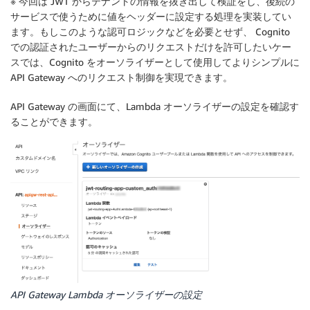
※ 今回は JWT からテナントの情報を抜き出して検証をし、後続の
-
Field
:
 http
-
header

サービスで使うために値をヘッダーに設定する処理を実装してい
HttpHeaderConfig
:
ます。もしこのような認可ロジックなどを必要とせず、 Cognito
HttpHeaderName
:
 X
-
tenant

での認証されたユーザーからのリクエストだけを許可したいケー
Values
:
スでは、Cognito をオーソライザーとして使用してよりシンプルに
-
"tenantB"
API Gateway へのリクエスト制御を実現できます。
ListenerArn
:
!Ref
 AlbListnener

Priority
:
2
API Gateway の画面にて、Lambda オーソライザーの設定を確認す
Outputs
:
ることができます。
RestAPIEndpoint
:
Value
:
!Sub
'https://${AppApi}.execute-api.${AWS
API Gateway Lambda オーソライザーの設定