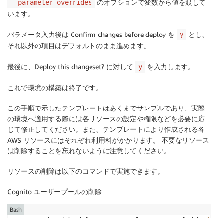
Scheme
:
 internal

のオプションで変数から値を渡して
--parameter-overrides
Subnets
:
います。
-
!Ref
 SubnetIdA

-
!Ref
 SubnetIdB

パラメータ入力後は Confirm changes before deploy を
とし、
y
Type
:
 network

それ以外の項目はデフォルトのまま進めます。
InternetNLBListener
:
最後に、Deploy this changeset? に対して
を入力します。
y
Type
:
 AWS
:
:
ElasticLoadBalancingV2
:
:
Listener

Properties
:
これで環境の構築は終了です。
DefaultActions
:
-
Type
:
 forward

この手順で示したテンプレートはあくまでサンプルであり、実際
TargetGroupArn
:
!Ref
 NetworkLoadBa
の環境へ適用する際には各リソースの設定や権限などを必要に応
LoadBalancerArn
:
!Ref
 NetworkLoadBalancer
じて修正してください。また、テンプレートにより作成される各
Port
:
80
AWS リソースにはそれぞれ利用料がかかります。 不要なリソース
Protocol
:
 TCP

は削除することを忘れないように注意してください。
NetworkLoadBalancerTargetGroup
:
リソースの削除は以下のコマンドで実施できます。
DependsOn
:
-
 AlbListnener

Cognito ユーザープールの削除
Type
:
 AWS
:
:
ElasticLoadBalancingV2
:
:
TargetGro
Properties
:
Bash
VpcId
:
!Ref
 VpcId
