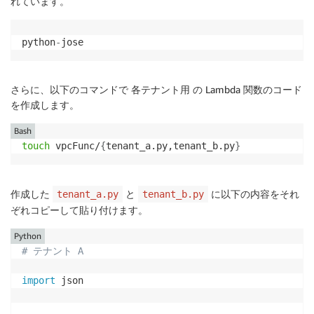
れています。
Runtime
:
 python3.9

# 検証が失敗した場合、リクエストを拒否するポリシーステ
FunctionName
:
!Join
[
'-'
,
[
!Sub
 '$
{
AWS
if
 verified 
==
False
:
VpcConfig
:
python
-
jose
return
 generatePolicy
(
principalId
,
"Deny"
,
 e
SecurityGroupIds
:
# 検証が成功した場合、リクエストを許可するポリシーステー
-
!Ref
 LambdaSecurityGroup

else
:
SubnetIds
:
さらに、以下のコマンドで 各テナント用 の Lambda 関数のコード
        tenant_id 
=
 verified
[
"custom:tenant_id"
]
-
!Ref
 SubnetIdA

を作成します。
        context 
=
{
"tenant_id"
:
 tenant_id
}
LambdaBPermission
:
Bash
return
 generatePolicy
(
principalId
,
"Allow"
,
 
Type
:
 AWS
:
:
Lambda
:
:
Permission

touch
 vpcFunc/
{
tenant_a.py,tenant_b.py
}
Properties
:
FunctionName
:
!GetAtt
 VPCFunctionB.Arn

# トークン検証用の関数
Action
:
 lambda
:
InvokeFunction

作成した
と
に以下の内容をそれ
def
verify_token
tenant_a.py
(
token
tenant_b.py
)
:
Principal
:
 elasticloadbalancing.amazonaw
# 検証に先立ち、ヘッダーからkidを取得
ぞれコピーして貼り付けます。
    headers 
=
 jwt
.
get_unverified_headers
(
token
)
Python
    kid 
=
 headers
[
"kid"
]
AppApi
:
# テナント A
# ダウンロードした公開鍵から一致するkidを探索
Type
:
 AWS
:
:
ApiGateway
:
:
RestApi

    key_index 
=
-
1
Properties
:
import
 json

for
 i 
in
range
(
len
(
keys
)
)
:
Name
:
 apigw
-
rest
-
api
-
vpclink

if
 kid 
==
 keys
[
i
]
[
"kid"
]
:
Description
:
 VPC Link integraton REST AP
            key_index 
=
 i
