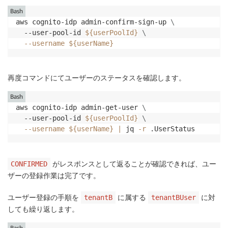
Bash
aws cognito-idp admin-confirm-sign-up 
\
  --user-pool-id 
${userPoolId}
\
--username
${userName}
再度コマンドにてユーザーのステータスを確認します。
Bash
aws cognito-idp admin-get-user 
\
  --user-pool-id 
${userPoolId}
\
--username
${userName}
|
 jq 
-r
 .UserStatus
がレスポンスとして返ることが確認できれば、ユー
CONFIRMED
ザーの登録作業は完了です。
ユーザー登録の手順を
に属する
に対
tenantB
tenantBUser
しても繰り返します。
Bash