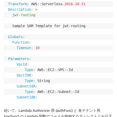
Transform
:
 AWS
:
:
Serverless
-
2016-10-31
Description
:
>
  jwt-routing
  Sample SAM Template for jwt
-
routing

Globals
:
Function
:
Timeout
:
10
Parameters
:
VpcId
:
Type
:
 AWS
:
:
EC2
:
:
VPC
:
:
Id

VpcCIDR
:
Type
:
 String

SubnetIdA
:
Type
:
 AWS
:
:
EC2
:
:
Subnet
:
:
Id

SubnetIdB
:
Type
:
 AWS
:
:
EC2
:
:
Subnet
:
:
Id

userPoolId
:
続いて、Lambda Authorizer 用 (authFunc) と 各テナント用
Type
:
 String

(vpcFunc) の Lambda 関数のコードを格納するディレクトリを以下