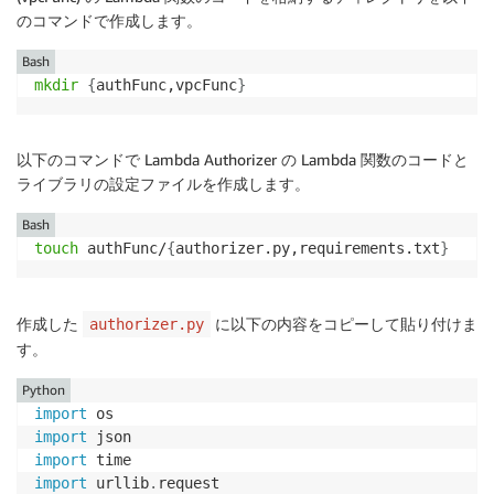
clientId
:
のコマンドで作成します。
Type
:
 String

Bash
Resources
:
mkdir
{
authFunc,vpcFunc
}
LambdaSecurityGroup
:
Type
:
 AWS
:
:
EC2
:
:
SecurityGroup

Properties
:
以下のコマンドで Lambda Authorizer の Lambda 関数のコードと
VpcId
:
!Ref
 VpcId

ライブラリの設定ファイルを作成します。
GroupName
:
!Sub
 $
{
AWS
:
:
StackName
}
-
Lambda
GroupDescription
:
 Security
-
Group for Lam
Bash
SecurityGroupEgress
:
touch
 authFunc/
{
authorizer.py,requirements.txt
}
-
IpProtocol
:
-1
FromPort
:
-1
ToPort
:
-1
作成した
に以下の内容をコピーして貼り付けま
authorizer.py
CidrIp
:
 0.0.0.0/0

す。
Python
VPCFunctionA
:
import
Type
:
 AWS
:
:
Serverless
:
:
Function

import
Properties
:
import
CodeUri
:
 vpcFunc

import
 urllib
.
request
