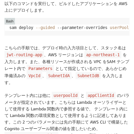
-
 arn
:
aws
:
apigateway
:
$
{
AWS
:
:
Region
}
:
以下のコマンドを実行して、ビルドしたアプリケーションを AWS
-
AuthLambda
:
!GetAtt
[
AuthFunc
,
 Arn
上にデプロイします。
RestApiId
:
!Ref
 AppApi

Bash
Type
:
"TOKEN"
sam deploy 
--guided
 --parameter-overrides 
userPoolId
IdentitySource
:
 method.request.header.Au
Name
:
!Join
[
'-'
,
[
!Sub
 '$
{
AWS
:
:
StackNam
GateWayAuthPermission
:
こちらの手順では、デプロイ時の入力項目として、スタック名は
Type
:
 AWS
:
:
Lambda
:
:
Permission

、AWS リージョンは
を
jwt-routing-app
ap-northeast-1
Properties
:
入力します。また、各種リソースが作成される VPC をSAM テンプ
Action
:
 lambda
:
InvokeFunction

レート内で
として指定しているので、あらかじめ
Parameters
FunctionName
:
!GetAtt
 AuthFunc.Arn

準備済みの
、
、
を入力しま
VpcId
SubnetIdA
SubnetIdB
Principal
:
 apigateway.amazonaws.com

す。
SourceArn
:
!Sub
-
 arn
:
aws
:
execute
-
api
:
$
{
AWS
:
:
Region
}
テンプレート内には他に
と
のパラ
userpoolId
appClientId
-
ApiGatewayRestApi
:
!Ref
 AppApi

メータが指定されています。こちらは Lambda オーソライザーと
GateWayAuth
:
!Ref
 GateWayAuth

して使用する Lambda 関数内で参照する値で、 テンプレート内に
て Lambda 関数の環境変数として使用するように記述してありま
NetworkLoadBalancer
:
す。この 2 つのパラメータには先の手順にて AWS CLI で構築した
Type
:
 AWS
:
:
ElasticLoadBalancingV2
:
:
LoadBalan
Properties
:
Cognito ユーザープール関連の値を渡したいため、