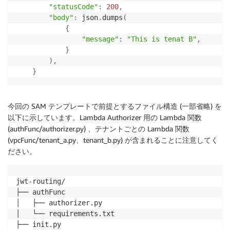
MethodResponses
:
return
False
"statusCode"
:
200
,
-
StatusCode
:
200
# and the Audience  (use claims['client_id'] if 
"body"
:
 json
.
dumps
(
ResponseModels
:
if
 claims
[
"aud"
]
!=
 app_client_id
:
{
application/json
:
 Empty

print
(
"Token was not issued for this audienc
"message"
:
"This is tenat B"
,
return
False
}
Deployment
:
# これでクレームを使用可能
)
,
Type
:
 AWS
:
:
ApiGateway
:
:
Deployment

print
(
claims
)
}
DependsOn
:
return
 claims

-
 RootMethodGet

Properties
:
今回の SAM テンプレートで前提とするファイル構造 (一部省略) を
RestApiId
:
!Ref
 AppApi

def
generatePolicy
(
principalId
,
 effect
,
 resource
,
 co
以下に示しています。Lambda Authorizer 用の Lambda 関数
    authResponse 
=
{
}
(authFunc/authorizer.py) 、テナントごとの Lambda 関数
Stage
:
(vpcFunc/tenant_a.py、tenant_b.py) が含まれることに注意してく
Type
:
 AWS
:
:
ApiGateway
:
:
Stage

    authResponse
[
"principalId"
]
=
 principalId

ださい。
Properties
:
StageName
:
 Prod

if
 effect 
and
 resource
:
RestApiId
:
!Ref
 AppApi

        policyDocument 
=
{
jwt-routing/

DeploymentId
:
!Ref
 Deployment

"Version"
:
"2012-10-17"
,
├── authFunc

"Statement"
:
[
│   ├── authorizer.py

VPCLinkRestNlbInternal
:
{
"Sid"
:
"FirstStatement"
,
"Action"
:
│   └── requirements.txt

Type
:
 AWS
:
:
ApiGateway
:
:
VpcLink

]
,
├── init.py

Properties
: