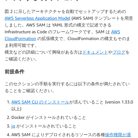
図 2 に示したアーキテクチャを自動でセットアップするための
AWS Serverless Application Model
(AWS SAM) テンプレートを用意
しました。AWS SAM は YAML 形式の構文で記述できる
Infrastructure as Code のフレームワークです。SAM は
AWS
CloudFormation
の拡張構文で、CloudFormation の構文もそのま
ま利用可能です。
構文などの詳細について興味がある方は
ドキュメント
や
ブログ
を
ご確認ください。
前提条件
このセクションの手順を実行するには以下の条件が満たされてい
ることをご確認ください。
AWS SAM CLI のインストール
が済んでいること (version 1.33.0
以上)
Docker がインストールされていること
jq
がインストールされていること
AWS SAM によりデプロイされるリソースの各種
操作権限が適