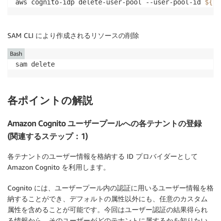
aws cognito-idp delete-user-pool --user-pool-id 
${us
Port
:
80
Protocol
:
 TCP

TargetType
:
 alb

SAM CLI により作成されるリソースの削除
Targets
:
-
Id
:
!Ref
 AppLoadBalancer

Bash
Port
:
80
sam delete
AlbSecurityGroup
:
Type
:
 AWS
:
:
EC2
:
:
SecurityGroup

各ポイントの解説
Properties
:
GroupName
:
!Sub
"${AWS::StackName}-alb-s
GroupDescription
:
 alb

Amazon Cognito ユーザープールへの各テナントの登録
SecurityGroupIngress
:
(関連するステップ：1)
-
IpProtocol
:
 tcp

FromPort
:
80
各テナントのユーザー情報を格納する ID プロバイダーとして
ToPort
:
80
Amazon Cognito を利用します。
CidrIp
:
!Ref
 VpcCIDR

SecurityGroupEgress
:
Cognito には、ユーザープール内の認証に用いるユーザー情報を格
-
IpProtocol
:
-1
納することができ、デフォルトの属性以外にも、任意のカスタム
FromPort
:
-1
属性を含めることが可能です。今回はユーザー認証の結果得られ
ToPort
:
-1
る情報から、そのユーザーがどのテナントに属するかを知りたい