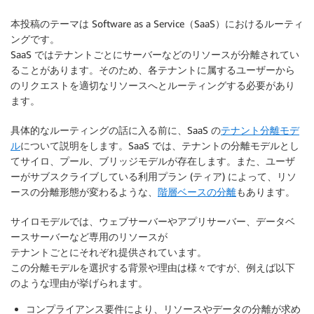
本投稿のテーマは Software as a Service（SaaS）におけるルーティ
ングです。
SaaS ではテナントごとにサーバーなどのリソースが分離されてい
ることがあります。そのため、各テナントに属するユーザーから
のリクエストを適切なリソースへとルーティングする必要があり
ます。
具体的なルーティングの話に入る前に、SaaS の
テナント分離モデ
ル
について説明をします。SaaS では、テナントの分離モデルとし
てサイロ、プール、ブリッジモデルが存在します。また、ユーザ
ーがサブスクライブしている利用プラン (ティア) によって、リソ
ースの分離形態が変わるような、
階層ベースの分離
もあります。
サイロモデルでは、ウェブサーバーやアプリサーバー、データベ
ースサーバーなど専用のリソースが
テナントごとにそれぞれ提供されています。
この分離モデルを選択する背景や理由は様々ですが、例えば以下
のような理由が挙げられます。
コンプライアンス要件により、リソースやデータの分離が求め