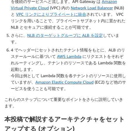
を後続のサービスへと流します。API Gateway は
Amazon
Virtual Private Cloud
(VPC) 内の
Network Load Balancer
(NLB)
と
VPC リンクによりプライベートに統合
されています。 VPC
リンクを用いることで、プライベートサブネット内に置かれた
NLB とセキュアに接続することが可能です。
さらに、
NLB のターゲットグループに ALB を設定
していま
す。
4 でヘッダーにセットされたテナント情報をもとに、ALB のリ
スナールールに基づいて
AWS Lambda
にリクエストをそれぞ
れルーティングし、テナントのリソースである Lambda 関数を
起動します。
今回は例として Lambda 関数を各テナントのリソースに使用し
ていますが、
Amazon Elastic Compute Cloud
(EC2) など他のサ
ービスを使うことも可能です。
これらのステップについて重要なポイントをさらに説明していき
ます。
本投稿で解説するアーキテクチャをセット
アップする (オプション)