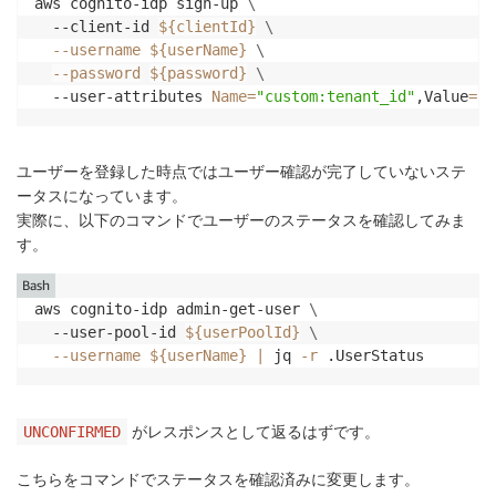
aws cognito-idp sign-up 
\
  --client-id 
${clientId}
\
--username
${userName}
\
--password
${password}
\
  --user-attributes 
Name
=
"custom:tenant_id"
,Value
=
"t
ユーザーを登録した時点ではユーザー確認が完了していないステ
ータスになっています。
実際に、以下のコマンドでユーザーのステータスを確認してみま
す。
Bash
aws cognito-idp admin-get-user 
\
  --user-pool-id 
${userPoolId}
\
--username
${userName}
|
 jq 
-r
 .UserStatus
がレスポンスとして返るはずです。
UNCONFIRMED
こちらをコマンドでステータスを確認済みに変更します。