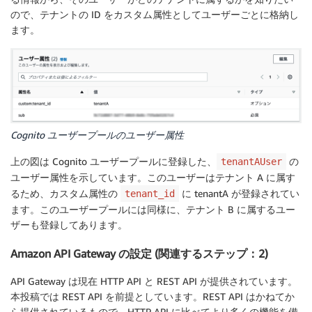
CidrIp
:
 0.0.0.0/0

ので、テナントの ID をカスタム属性としてユーザーごとに格納し
VpcId
:
!Ref
 VpcId

ます。
AppLoadBalancer
:
Type
:
 AWS
:
:
ElasticLoadBalancingV2
:
:
LoadBalan
Properties
:
Type
:
 application

Scheme
:
 internal

Cognito ユーザープールのユーザー属性
Subnets
:
-
!Ref
 SubnetIdA

上の図は Cognito ユーザープールに登録した、
の
tenantAUser
-
!Ref
 SubnetIdB

ユーザー属性を示しています。このユーザーはテナント A に属す
SecurityGroups
:
るため、カスタム属性の
に tenantA が登録されてい
tenant_id
-
!Ref
 AlbSecurityGroup

ます。このユーザープールには同様に、テナント B に属するユー
ザーも登録してあります。
AppLoadBalancerTargetGroupA
:
Type
:
 AWS
:
:
ElasticLoadBalancingV2
:
:
TargetGro
Amazon API Gateway の設定 (関連するステップ：2)
Properties
:
TargetType
:
 lambda

API Gateway は現在 HTTP API と REST API が提供されています。
Targets
:
本投稿では REST API を前提としています。REST API はかねてか
-
Id
:
!GetAtt
[
VPCFunctionA
,
 Arn
]
ら提供されているもので、HTTP API に比べてより多くの機能を備