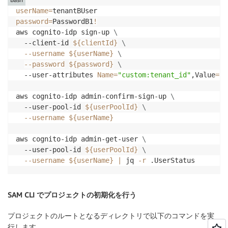
userName
=
password
=
PasswordB1
!
aws cognito-idp sign-up 
\
  --client-id 
${clientId}
\
--username
${userName}
\
--password
${password}
\
  --user-attributes 
Name
=
"custom:tenant_id"
,Value
=
"t
aws cognito-idp admin-confirm-sign-up 
\
  --user-pool-id 
${userPoolId}
\
--username
${userName}
aws cognito-idp admin-get-user 
\
  --user-pool-id 
${userPoolId}
\
--username
${userName}
|
 jq 
-r
 .UserStatus
SAM CLI でプロジェクトの初期化を行う
プロジェクトのルートとなるディレクトリで以下のコマンドを実
行します。