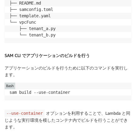
}
├── README.md

Name
:
 VPCLinkRestNlbInternal

├── samconfig.toml

TargetArns
:
        authResponse
[
"policyDocument"
]
=
 policyDocum
├── template.yaml

-
!Ref
 NetworkLoadBalancer

└── vpcFunc

if
 context
:
    ├── tenant_a.py

AuthFunc
:
            authResponse
[
"context"
]
=
 context

    └── tenant_b.py
Type
:
 AWS
:
:
Serverless
:
:
Function

Properties
:
return
 authResponse

CodeUri
:
 authFunc

SAM CLI でアプリケーションのビルドを行う
Handler
:
 authorizer.lambda_handler

Runtime
:
 python3.9

アプリケーションのビルドを行うために以下のコマンドを実行し
FunctionName
:
!Join
[
'-'
,
[
!Sub
 '$
{
AWS
:
ます。
Environment
:
Variables
:
Bash
USER_POOL_ID
:
!Ref
 userPoolId

sam build --use-container
CLIENT_ID
:
!Ref
 clientId

オプションを利用することで、Lambda と同
GateWayAuth
:
--use-container
Type
:
 AWS
:
:
ApiGateway
:
:
Authorizer

じような実行環境を模したコンテナ内でビルドを行うことができ
Properties
:
ます。
AuthorizerUri
:
!Sub