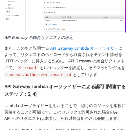
Type
:
 AWS
:
:
ElasticLoadBalancingV2
:
:
ListenerR
Properties
:
Actions
:
-
Type
:
 forward

TargetGroupArn
:
!Ref
 AppLoadBalancerTa
Conditions
:
API Gateway の統合リクエストの設定
-
Field
:
 http
-
header

HttpHeaderConfig
:
また、このあと説明する
API Gateway Lambda オーソライザー
に
HttpHeaderName
:
 X
-
tenant

よって、リクエストのペイロードから取得されるテナント情報を
Values
:
HTTP ヘッダーに挿入するために、API Gateway の統合リクエスト
-
"tenantA"
にて、
というヘッダーを設定し、そのマッピング元を
X-tenant
ListenerArn
:
!Ref
 AlbListnener

としています。
context.authorizer.tenant_id
Priority
:
1
API Gateway Lambda オーソライザーによる認可 (関連する
LisnerRuleB
:
ステップ：3, 4)
Type
:
 AWS
:
:
ElasticLoadBalancingV2
:
:
ListenerR
Properties
:
Lambda オーソライザーを用いることで、認可のロジックを柔軟に
Actions
:
実装することが可能です。このロジックで許可された場合のみ、
-
Type
:
 forward

API へのリクエストは成功し、それ以外は拒否され失敗します。
TargetGroupArn
:
!Ref
 AppLoadBalancerTa
Conditions
: