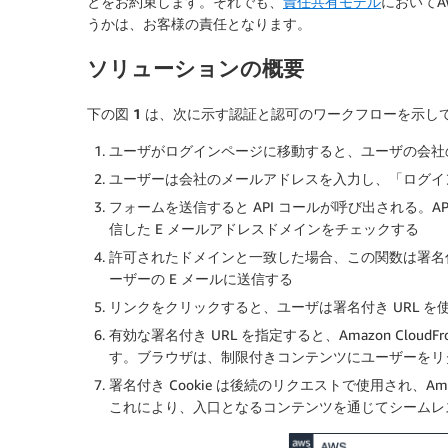
とをお約束します。それでも、
責任共有モデル
においてA
うかは、お客様の責任となります。
ソリューションの概要
下の
図 1
は、次に示す認証と認可のワークフローを示し
ユーザがログインページに移動すると、ユーザの会社
ユーザーは会社のメールアドレスを入力し、「ログイ
フォームを送信すると API コールが呼び出される。API
信した E メールアドレスドメインをチェックする
許可されたドメインと一致した場合、この関数は署名付き
ーザーの E メールに送信する
リンクをクリックすると、ユーザは署名付き URL 
有効な署名付き URL を指定すると、Amazon CloudFro
す。ブラウザは、制限付きコンテンツにユーザーをリ
署名付き Cookie は後続のリクエストで使用され、A
これにより、入口となるコンテンツを通じてシームレ