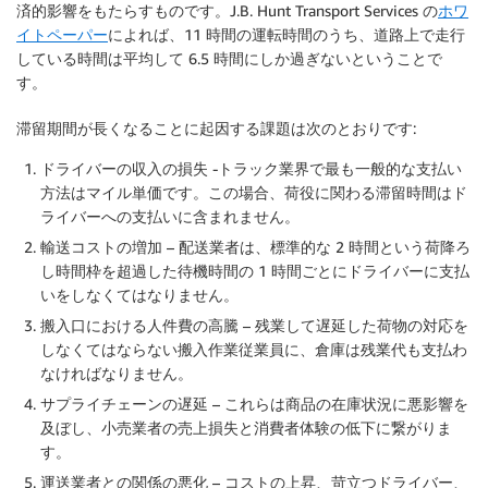
済的影響をもたらすものです。J.B. Hunt Transport Services の
ホワ
イトペーパー
によれば、11 時間の運転時間のうち、道路上で走行
している時間は平均して 6.5 時間にしか過ぎないということで
す。
滞留期間が長くなることに起因する課題は次のとおりです:
ドライバーの収入の損失
-トラック業界で最も一般的な支払い
方法はマイル単価です。この場合、荷役に関わる滞留時間はド
ライバーへの支払いに含まれません。
輸送コストの増加
– 配送業者は、標準的な 2 時間という荷降ろ
し時間枠を超過した待機時間の 1 時間ごとにドライバーに支払
いをしなくてはなりません。
搬入口における人件費の高騰
– 残業して遅延した荷物の対応を
しなくてはならない搬入作業従業員に、倉庫は残業代も支払わ
なければなりません。
サプライチェーンの遅延
– これらは商品の在庫状況に悪影響を
及ぼし、小売業者の売上損失と消費者体験の低下に繋がりま
す。
運送業者との関係の悪化
– コストの上昇、苛立つドライバー、