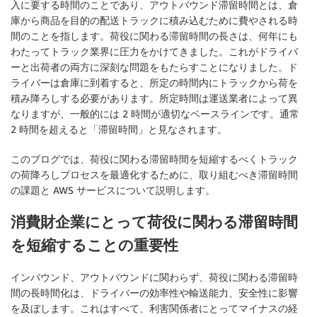
入に要する時間のことであり、アウトバウンド滞留時間とは、倉
庫から商品を目的の配送トラックに積み込むために費やされる時
間のことを指します。荷役に関わる滞留時間の長さは、何年にも
わたってトラック業界に圧力をかけてきました。これがドライバ
ーと出荷者の両方に深刻な問題をもたらすことになりました。ド
ライバーは倉庫に到着すると、所定の時間内にトラックから荷を
積み降ろしする必要があります。所定時間は運送業者によって異
なりますが、一般的には 2 時間が適切なベースラインです。通常
2 時間を超えると「滞留時間」と見なされます。
このブログでは、荷役に関わる滞留時間を短縮するべくトラック
の荷降ろしプロセスを最適化するために、取り組むべき滞留時間
の課題と AWS サービスについて説明します。
消費財企業にとって荷役に関わる滞留時間
を短縮することの重要性
インバウンド、アウトバウンドに関わらず、荷役に関わる滞留時
間の長時間化は、ドライバーの効率性や輸送能力、安全性に影響
を及ぼします。これはすべて、利害関係者にとってマイナスの経