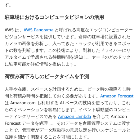
す。
駐車場におけるコンピュータビジョンの活用
AWS は、
AWS Panorama
と呼ばれる高度なエッジコンピューター
ビジョンサービスを提供しています。倉庫の駐車場に設置された
カメラの画像を分析し、入ってきたトラックが利用できるスポッ
トの数を判断します。この技術により、到着したドライバーにリ
アルタイムで予想される待機時間を通知し、ヤードのどのドック
に駐車可能か詳細情報を提供します。
荷積み荷下ろしのピークタイムを予測
人手や在庫、スペースを計画するために、ピーク時の荷降ろし時
間と荷積み時間を把握しておく必要があります。
Amazon Forecast
は Amazon.com も利用する AI ベースの技術を使っており、これ
らのオペレーションを容易にします。イベント駆動型のコンピュ
ーティングサービスである
Amazon Lambda
を介して Amazon
Forecast データを処理し、そのデータを倉庫管理システムに渡す
ことで、管理者がデータ駆動型の意思決定を行いスケジュールと
在庫を細かく調整することを可能にします。