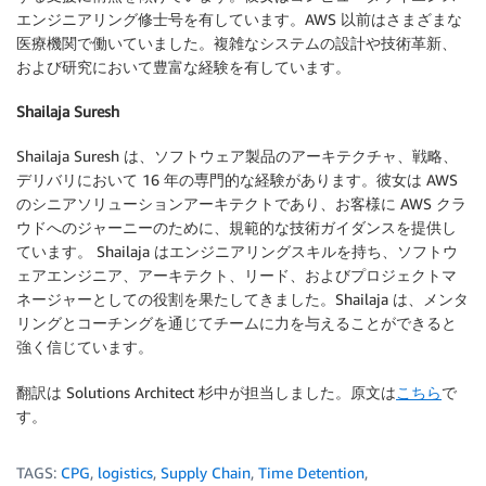
エンジニアリング修士号を有しています。AWS 以前はさまざまな
医療機関で働いていました。複雑なシステムの設計や技術革新、
および研究において豊富な経験を有しています。
Shailaja Suresh
Shailaja Suresh は、ソフトウェア製品のアーキテクチャ、戦略、
デリバリにおいて 16 年の専門的な経験があります。彼女は AWS
のシニアソリューションアーキテクトであり、お客様に AWS クラ
ウドへのジャーニーのために、規範的な技術ガイダンスを提供し
ています。 Shailaja はエンジニアリングスキルを持ち、ソフトウ
ェアエンジニア、アーキテクト、リード、およびプロジェクトマ
ネージャーとしての役割を果たしてきました。Shailaja は、メンタ
リングとコーチングを通じてチームに力を与えることができると
強く信じています。
翻訳は Solutions Architect 杉中が担当しました。原文は
こちら
で
す。
TAGS:
CPG
,
logistics
,
Supply Chain
,
Time Detention
,