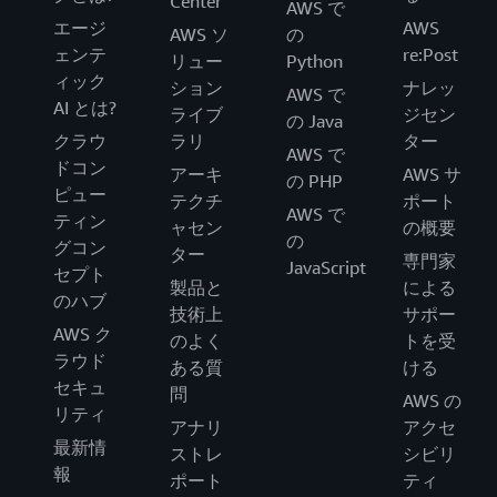
Center
AWS で
エージ
AWS
AWS ソ
の
ェンテ
re:Post
リュー
Python
ィック
ション
ナレッ
AWS で
AI とは?
ライブ
ジセン
の Java
クラウ
ラリ
ター
AWS で
ドコン
アーキ
AWS サ
の PHP
ピュー
テクチ
ポート
AWS で
ティン
ャセン
の概要
の
グコン
ター
専門家
JavaScript
セプト
製品と
による
のハブ
技術上
サポー
AWS ク
のよく
トを受
ラウド
ある質
ける
セキュ
問
AWS の
リティ
アナリ
アクセ
最新情
ストレ
シビリ
報
ポート
ティ