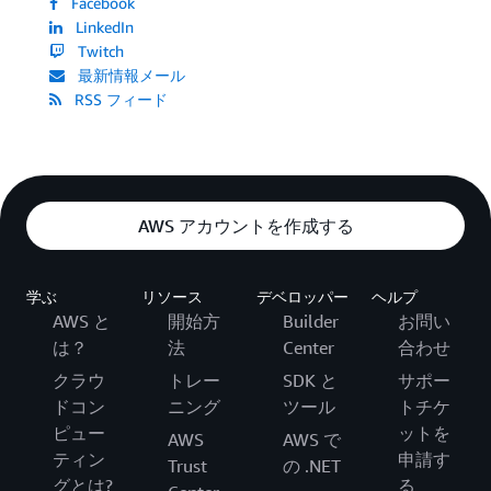
Facebook
LinkedIn
Twitch
最新情報メール
RSS フィード
AWS アカウントを作成する
学ぶ
リソース
デベロッパー
ヘルプ
AWS と
開始方
Builder
お問い
は？
法
Center
合わせ
クラウ
トレー
SDK と
サポー
ドコン
ニング
ツール
トチケ
ピュー
ットを
AWS
AWS で
ティン
申請す
Trust
の .NET
グとは?
る