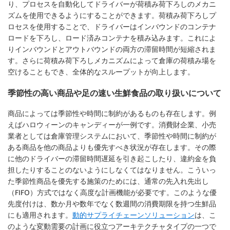
り、プロセスを自動化してドライバーが荷積み荷下ろしのメカニ
ズムを使用できるようにすることができます。荷積み荷下ろしプ
ロセスを使用することで、ドライバーはインバウンドのコンテナ
ロードを下ろし、ロード済みコンテナを積み込みます。これによ
りインバウンドとアウトバウンドの両方の滞留時間が短縮されま
す。さらに荷積み荷下ろしメカニズムによって倉庫の荷積み場を
空けることもでき、全体的なスループットが向上します。
季節性の高い商品や足の速い生鮮食品の取り扱いについて
商品によっては季節性や時間に制約があるものも存在します。例
えばハロウィーンのキャンディーが一例です。消費財企業、小売
業者としては倉庫管理システムにおいて、季節性や時間に制約が
ある商品を他の商品よりも優先すべき状況が存在します。その際
に他のドライバーの滞留時間遅延を引き起こしたり、違約金を負
担したりすることのないようにしなくてはなりません。こういっ
た季節性商品を優先する施策のためには、通常の先入れ先出し
（FIFO）方式ではなく高度な計画機能が必要です。このような優
先度付けは、数か月や数年でなく数週間の消費期限を持つ生鮮品
にも適用されます。
動的サプライチェーンソリューション
は、こ
のような変動需要の計画に役立つアーキテクチャタイプの一つで