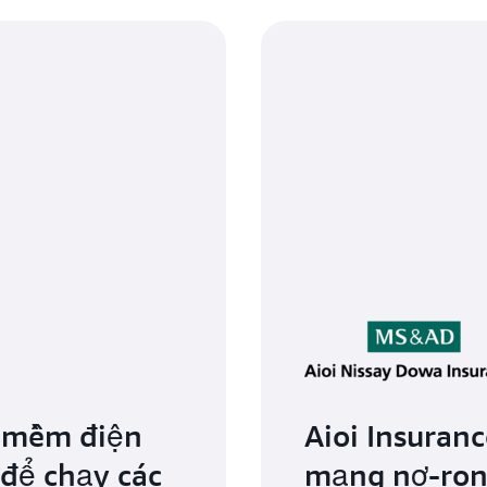
n mềm điện
Aioi Insuran
để chạy các
mạng nơ-ron 