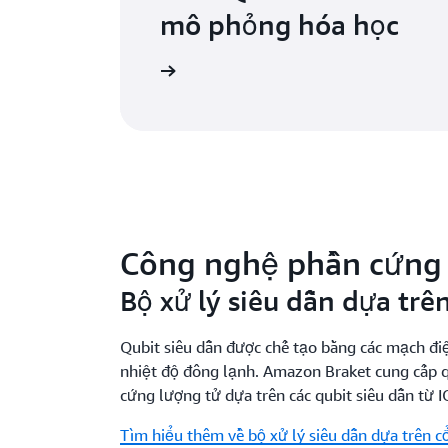
mô phỏng hóa học
 trường hợp điển hình
Công nghệ phần cứng 
Bộ xử lý siêu dẫn dựa trê
Qubit siêu dẫn được chế tạo bằng các mạch đi
nhiệt độ đông lạnh. Amazon Braket cung cấp 
cứng lượng tử dựa trên các qubit siêu dẫn từ I
Tìm hiểu thêm về bộ xử lý siêu dẫn dựa trên 