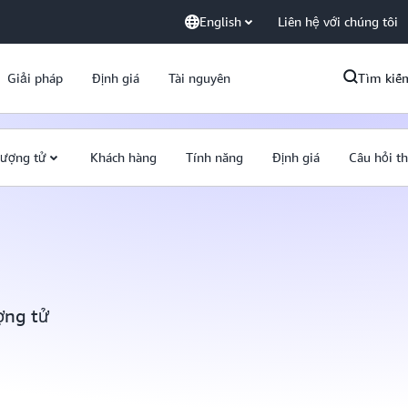
English
Liên hệ với chúng tôi
Giải pháp
Định giá
Tài nguyên
Tìm kiế
lượng tử
Khách hàng
Tính năng
Định giá
Câu hỏi t
ợng tử