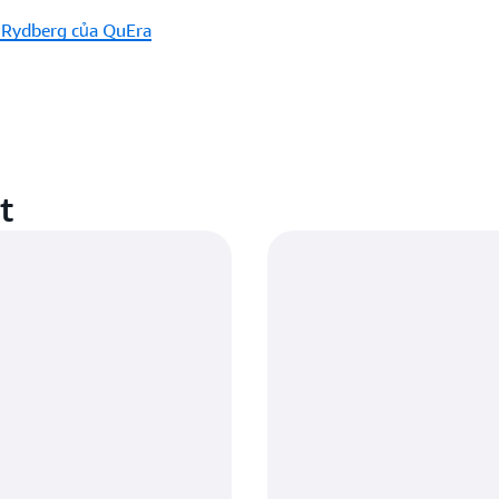
ử Rydberg của QuEra
t