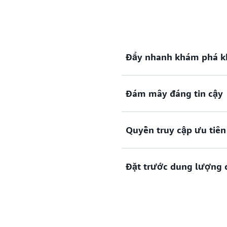
Đẩy nhanh khám phá k
Dễ dàng làm việc với các lo
Đám mây đáng tin cậy
khác nhau bằng cách sử dụn
Xây dựng các dự án lượng t
Quyền truy cập ưu tiên
công cụ kiểm soát quản lý 
việc lượng tử lẫn cổ điển.
Chạy các thuật toán lượng
Đặt trước dung lượng
truy cập ưu tiên vào các má
hạ tầng điển hình.
Đặt trước quyền truy cập th
với các chuyên gia điện toá