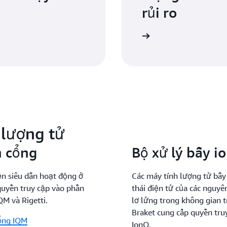
rủi ro
Đọc trường hợp điển hình
lượng tử
n cổng
Bộ xử lý bẫy i
ện siêu dẫn hoạt động ở
Các máy tính lượng tử bẫy 
quyền truy cập vào phần
thái điện tử của các nguyên
QM và Rigetti.
lơ lửng trong không gian 
Braket cung cấp quyền tru
cổng IQM
IonQ.