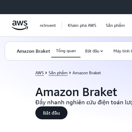
Chuyển đến nội dung chính
re:Invent
Khám phá AWS
Sản phẩm
Amazon Braket
Tổng quan
Bắt đầu
Máy tính 
AWS
Sản phẩm
Amazon Braket
Amazon Braket
Đẩy nhanh nghiên cứu điện toán lư
Bắt đầu