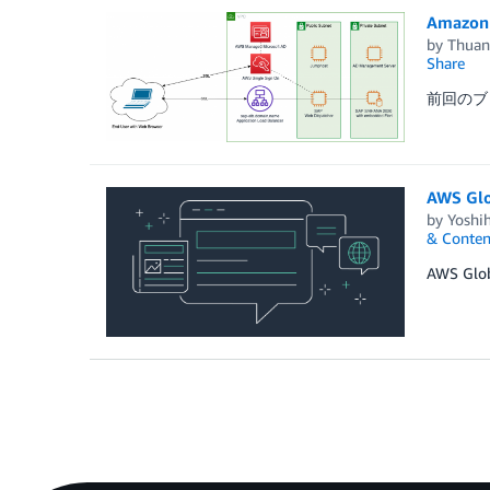
Amazo
by
Thuan
Share
前回のブロ
AWS G
by
Yoshi
& Conten
AWS G