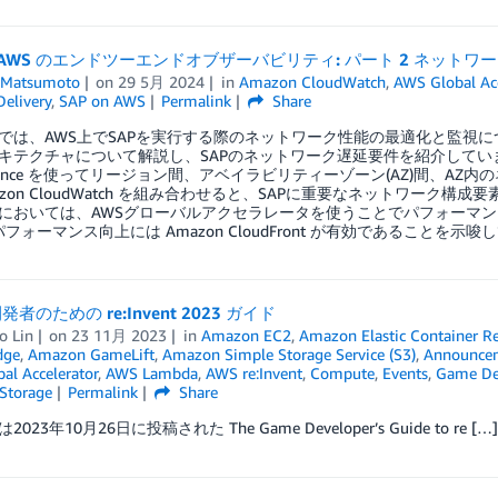
on AWS のエンドツーエンドオブザーバビリティ: パート 2 ネット
 Matsumoto
on
29 5月 2024
in
Amazon CloudWatch
,
AWS Global Acc
elivery
,
SAP on AWS
Permalink
Share
では、AWS上でSAPを実行する際のネットワーク性能の最適化と監視に
テクチャについて解説し、SAPのネットワーク遅延要件を紹介しています。そして、AWS 
ormance を使ってリージョン間、アベイラビリティーゾーン(AZ)間、
azon CloudWatch を組み合わせると、SAPに重要なネットワーク
においては、AWSグローバルアクセラレータを使うことでパフォーマン
のパフォーマンス向上には Amazon CloudFront が有効であることを示
者のための re:Invent 2023 ガイド
o Lin
on
23 11月 2023
in
Amazon EC2
,
Amazon Elastic Container Re
dge
,
Amazon GameLift
,
Amazon Simple Storage Service (S3)
,
Announce
al Accelerator
,
AWS Lambda
,
AWS re:Invent
,
Compute
,
Events
,
Game De
Storage
Permalink
Share
023年10月26日に投稿された The Game Developer’s Guide to re […]