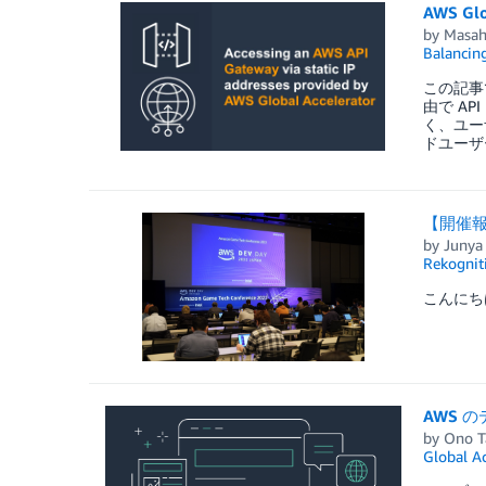
AWS G
by
Masah
Balancin
この記事で
由で A
く、ユー
ドユーザ
【開催報告】
by
Junya
Rekognit
こんにち
AWS 
by
Ono T
Global Ac