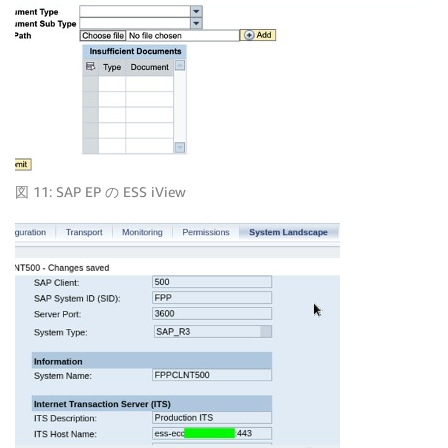
図 11: SAP EP の ESS iView