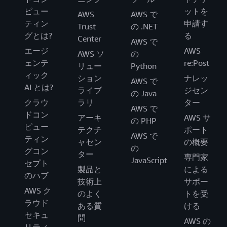
ピュー
ットを
AWS
AWS で
ティン
申請す
Trust
の .NET
グとは?
る
Center
AWS で
エージ
AWS
AWS ソ
の
ェンテ
re:Post
リュー
Python
ィック
ション
ナレッ
AWS で
AI とは?
ライブ
ジセン
の Java
クラウ
ラリ
ター
AWS で
ドコン
アーキ
AWS サ
の PHP
ピュー
テクチ
ポート
AWS で
ティン
ャセン
の概要
の
グコン
ター
専門家
JavaScript
セプト
製品と
による
のハブ
技術上
サポー
AWS ク
のよく
トを受
ラウド
ある質
ける
セキュ
問
AWS の