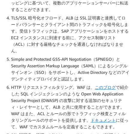
ッピングに基づいて、複数のアプリケーションサーバーに転送
することができます。
TLS/SSL 暗号化オフロード。ALB は SSL 証明書と連携してロ
ードバランサーとクライアント間のトラフィックを暗号化しま
す。受信トラフィックは、SAP アプリケーションをホストする
EC2 インスタンスに到達する前に、アクセス制御リスト
（ACL）に対する厳格なチェックを通過しなければなりませ
ん。
Simple and Protected GSS-API Negotiation（SPNEGO）と
Security Assertion Markup Language（SAML）によるシングル
サインオン（SSO）をサポートし、Active Directory などのアイ
デンティティプロバイダと認証します。
HTTP リクエストフィルタリング。WAF は、
このブログ
で紹介
した SQL インジェクションのような Open Web Application
Security Project (OWASP) の攻撃に対する追加のセキュリテ
ィ・レイヤーとして、ALB と共に使用することができます。
WAF はまた、ACL とルールの形でトラフィック検査とフィル
タリングルールのサポートを提供します。
ドキュメント
に従っ
て、WAF でカスタムルールを定義することもできます。