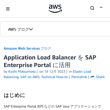
Skip to Main Content
AWS ブログ
ホーム
Amazon Web Services ブログ
Application Load Balancer を SAP
カテゴリ
Enterprise Portal に活用
エディション
by
Koshi Matsumoto
on
18 12月 2023
in
Elastic Load
Balancing
,
SAP on AWS
,
Technical How-to
Permalink
Share
はじめに
SAP Enterprise Portal (EP) などの SAP Java アプリケーションで