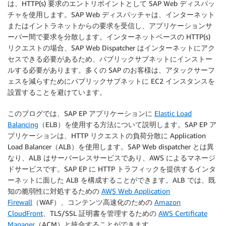
は、HTTP(s) 要求のエントリポイントとして SAP Web ディスパッ
チャを使用します。SAP Web ディスパッチャは、インターネット
またはイントラネットからの要求を受信し、アプリケーションサ
ーバー間で要求を分散します。インターネットベースの HTTP(s)
リクエストの場合、SAP Web Dispatcher はインターネットにアク
セスできる必要があるため、パブリックサブネットにインストー
ルする必要があります。多くの SAP のお客様は、アタックサーフ
ェスを減らすためにパブリックサブネットに EC2 インスタンスを
設置することを避けています。
このブログでは、SAP EP アプリケーションに
Elastic Load
Balancing
（ELB）を使用する方法について説明します。SAP EP ア
プリケーションは、HTTP リクエストの負荷分散に Application
Load Balancer（ALB）を使用します。SAP Web dispatcher とは異
なり、ALB はサーバーレスサービスであり、AWS によるマネージ
ドサービスです。SAP EP に HTTP トラフィックを提供するインタ
ーネットに面した ALB を構成することができます。ALB では、既
知の脆弱性に対処するための
AWS Web Application
Firewall
（WAF）、コンテンツ高速化のための
Amazon
CloudFront
、TLS/SSL 証明書を管理するための
AWS Certificate
Manager
（ACM）と統合することができます。