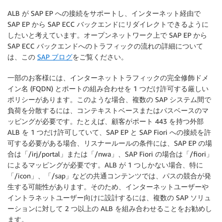
ALB が SAP EP への接続をサポートし、インターネット経由で
SAP EP から SAP ECC バックエンドにリダイレクトできるように
したいと考えています。オープンネットワーク上で SAP EP から
SAP ECC バックエンドへのトラフィックの流れの詳細について
は、この
SAP ブログ
をご覧ください。
一部のお客様には、インターネットトラフィックの完全修飾ドメ
イン名 (FQDN) とポートの組み合わせを 1 つだけ許可する厳しい
ポリシーがあります。このような場合、複数の SAP システム間で
負荷を分散するには、コンテキストベースまたはパスベースのマ
ッピングが必要です。たとえば、顧客がポート 443 を持つ外部
ALB を 1 つだけ許可していて、SAP EP と SAP Fiori への接続を許
可する必要がある場合、リスナールールの条件には、SAP EP の場
合は「/irj/portal」または「/nwa」、SAP Fiori の場合は「/fiori」
によるマッピングが必要です。ALB が 1 つしかない場合、特に
「/icon」、「/sap」などの共通コンテンツでは、パスの競合が発
生する可能性があります。そのため、インターネットユーザーや
イントラネットユーザー向けに設計するには、複数の SAP ソリュ
ーションに対して 2 つ以上の ALB を組み合わせることをお勧めし
ます。