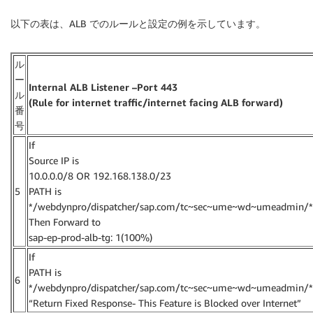
以下の表は、ALB でのルールと設定の例を示しています。
ル
ー
Internal ALB Listener –Port 443
ル
(Rule for internet traffic/internet facing ALB forward)
番
号
If
Source IP is
10.0.0.0/8 OR 192.168.138.0/23
5
PATH is
*/webdynpro/dispatcher/sap.com/tc~sec~ume~wd~umeadmin/*
Then Forward to
sap-ep-prod-alb-tg: 1(100%)
If
PATH is
6
*/webdynpro/dispatcher/sap.com/tc~sec~ume~wd~umeadmin/*
“Return Fixed Response- This Feature is Blocked over Internet”