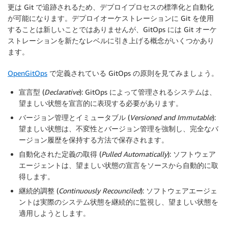
更は Git で追跡されるため、デプロイプロセスの標準化と自動化
が可能になります。デプロイオーケストレーションに Git を使用
することは新しいことではありませんが、GitOps には Git オーケ
ストレーションを新たなレベルに引き上げる概念がいくつかあり
ます。
OpenGitOps
で定義されている GitOps の原則を見てみましょう。
宣言型 (
Declarative
): GitOps によって管理されるシステムは、
望ましい状態を宣言的に表現する必要があります。
バージョン管理とイミュータブル (
Versioned and Immutable
):
望ましい状態は、不変性とバージョン管理を強制し、完全なバ
ージョン履歴を保持する方法で保存されます。
自動化された定義の取得 (
Pulled Automatically
): ソフトウェア
エージェントは、望ましい状態の宣言をソースから自動的に取
得します。
継続的調整 (
Continuously Recounciled
): ソフトウェアエージェ
ントは実際のシステム状態を継続的に監視し、望ましい状態を
適用しようとします。