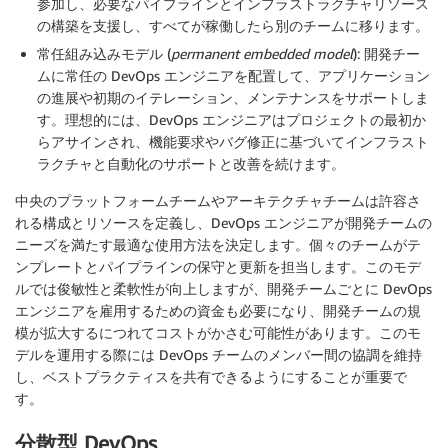
参加し、必要なパイプラインとインフラストラクチャリソース
の構築を支援し、すべてが稼働したら別のチームに移ります。
常任組み込みモデル (
permanent embedded model
): 開発チー
ムに常任の DevOps エンジニアを配置して、アプリケーション
の進展や初期のイテレーション、メンテナンスをサポートしま
す。理想的には、DevOps エンジニアはプロジェクトの最初か
らアサインされ、機能要求やバグ修正に基づいてインフラスト
ラクチャと自動化のサポートと改善を続けます。
中央のプラットフォームチームやアーキテクチャチームは許容さ
れる構成とリソースを定義し、DevOps エンジニアが開発チームの
ニーズを満たす最適な使用方法を決定します。個々のチームがテ
ンプレートとパイプラインの保守と更新を担当します。このモデ
ルでは俊敏性と柔軟性が向上しますが、開発チームごとに DevOps
エンジニアを雇用するための資金も必要になり、開発チームの規
模が拡大するにつれてコストがかさむ可能性があります。このモ
デルを運用する際には DevOps チームのメンバー間の協調を維持
し、ベストプラクティスを共有できるようにすることが重要で
す。
分散型 DevOps