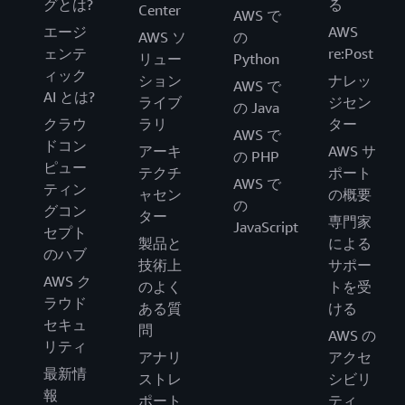
グとは?
る
Center
AWS で
エージ
AWS
AWS ソ
の
ェンテ
re:Post
リュー
Python
ィック
ション
ナレッ
AWS で
AI とは?
ライブ
ジセン
の Java
クラウ
ラリ
ター
AWS で
ドコン
アーキ
AWS サ
の PHP
ピュー
テクチ
ポート
AWS で
ティン
ャセン
の概要
の
グコン
ター
専門家
JavaScript
セプト
製品と
による
のハブ
技術上
サポー
AWS ク
のよく
トを受
ラウド
ある質
ける
セキュ
問
AWS の
リティ
アナリ
アクセ
最新情
ストレ
シビリ
報
ポート
ティ