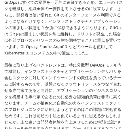
GitOps はすべての変更を一元的に追跡できるため、エラーのリス
クを軽減し、組織全体の一貫性を向上させるのに役立ちます。さ
らに、開発者は使い慣れた Git のインターフェースを利用できる
ようになるだけでなく、インフラストラクチャとアプリケーショ
ンの望ましい状態を 1 か所に保存できるようになります。GitOps
は Git 内の望ましい状態を常に維持し、ドリフトが発生した場合
は外部プロセスがリソースの状態を調整することに重点を置いて
います。GitOps は Flux や ArgoCD などのツールを使用して
Kubernetes エコシステムの中で誕生しました。
最後に取り上げるべきトレンドは、特に分散型 DevOps モデル内
で機能し、インフラストラクチャとアプリケーションデリバリを
含むスタックに対してエンドツーエンドの責任を負っているチー
ムに関するものです。基盤となるクラウドリソースをつなぎ合わ
せる専門家であると同時に、アプリケーションのビジネスロジッ
クを構築する専門家であるために必要な認知的負荷は非常に高く
なります。チームが抽象化と自動化の力をインフラストラクチャ
のプロビジョニングに活用しようとするのはこの課題に対処する
ためです。これは前述の手法と似ているように思えるかもしれま
せんが、主な違いは開発者体験を向上させるために特別に設計さ
れたツールを使用する点にあります。ツールはさまざまなコンポ