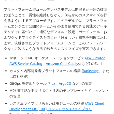
プラットフォーム型ゴールデンパスモデルは開発者が一連の標準
に従うことで一貫性を維持しながら、何らかのカスタマイズを行
えるようにするアプローチです。このモデルでは、プラットフォ
ームエンジニアは開発チームがそのまま使用できる共通のアーキ
テクチャに基づいて、適切なデフォルト設定、ガードレール、お
よびグッドプラクティスを備えた「好ましい」標準を明確に示し
ます。洗練されたプラットフォームチームは、このフレームワー
クを元に次のような方法で独自のカスタマイズを実装できます。
マネージド IaC オーケストレーションサービス (
AWS Proton
、
AWS Service Catalog
、
Amazon CodeCatalyst
など) の活用
カスタム内部開発者プラットフォームの構築 (
Backstage
、また
は自社構築)
GitOps モデルとツール (
Flux
、
ArgoCD
など) の実装
再利用可能な中央リポジトリ内のテンプレートとドキュメント
の管理
カスタムライブラリあるいはモジュールの構築 (
AWS Cloud
Development Kit (CDK) コンストラクト/ライブラリ
、