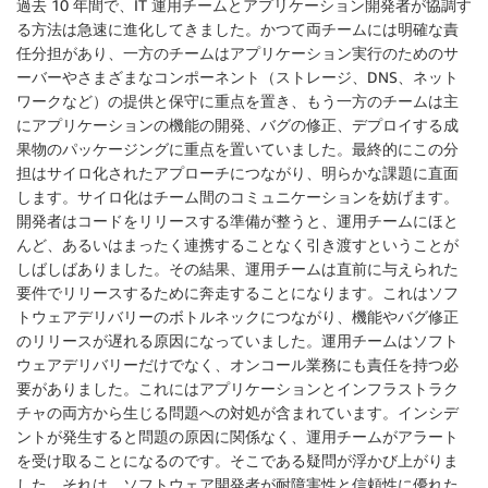
過去 10 年間で、IT 運用チームとアプリケーション開発者が協調す
る方法は急速に進化してきました。かつて両チームには明確な責
任分担があり、一方のチームはアプリケーション実行のためのサ
ーバーやさまざまなコンポーネント（ストレージ、DNS、ネット
ワークなど）の提供と保守に重点を置き、もう一方のチームは主
にアプリケーションの機能の開発、バグの修正、デプロイする成
果物のパッケージングに重点を置いていました。最終的にこの分
担はサイロ化されたアプローチにつながり、明らかな課題に直面
します。サイロ化はチーム間のコミュニケーションを妨げます。
開発者はコードをリリースする準備が整うと、運用チームにほと
んど、あるいはまったく連携することなく引き渡すということが
しばしばありました。その結果、運用チームは直前に与えられた
要件でリリースするために奔走することになります。これはソフ
トウェアデリバリーのボトルネックにつながり、機能やバグ修正
のリリースが遅れる原因になっていました。運用チームはソフト
ウェアデリバリーだけでなく、オンコール業務にも責任を持つ必
要がありました。これにはアプリケーションとインフラストラク
チャの両方から生じる問題への対処が含まれています。インシデ
ントが発生すると問題の原因に関係なく、運用チームがアラート
を受け取ることになるのです。そこである疑問が浮かび上がりま
した。それは、ソフトウェア開発者が耐障害性と信頼性に優れた