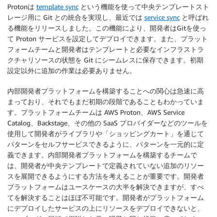
Protonは
template sync
という機能を使って中央テンプレートスト
レージ用に Git との統合を実現し、最近では
service sync
と呼ばれ
る機能をリリースしました。この機能により、開発者はGitを使っ
て Proton サービスを設定してデプロイできます。また、プラット
フォームチームと開発者はテンプレートと必要なインフラストラ
クチャリソースの状態を Git にシームレスに保存できます。初期
設定以外に追加の作業は必要ありません。
内部開発者プラットフォームを構築することへの関心は急速に高
まっており、それでもまだ初期の段階であることもわかっていま
す。プラットフォームチームは AWS Proton、AWS Service
Catalog、Backstage、その他の SaaS プロバイダーなどのツールを
使用して開発者がライブラリや「ショッピングカート」を通じて
パターンをセルフサービスできるように、パターンを一元的に定
義できます。内部開発者プラットフォームを構築するチームで
は、開発者が中央テンプレートで定義されていない追加のリソー
スを展開できるようにする方法を考えることが重要です。開発者
プラットフォームはユースケースの大半を解決できますが、すべ
てを解決することはほぼ不可能です。開発者がプラットフォーム
にデプロイしたサービスの上にリソースをデプロイできないと、