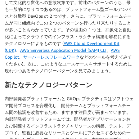
して文化的な変化への意欲次第です。前述のパターンのうち、最
も一般的になりつつあるのは、プラットフォーム型ゴールデンパ
スと分散型 DevOps の 2 つです。さらに、プラットフォームチー
ムが同じ組織内でこの 2 つのパターンを行ったり来たりすること
が多いこともわかっています。その理由の 1 つは、抽象化と自動
化によってクラウドでのインフラストラクチャ構築を容易にする
テクノロジーによるものです (
AWS Cloud Development Kit
(CDK)
、
AWS Serverless Application Model (SAM) CLI
、
AWS
Copilot
、
サーバーレスフレームワーク
などのツールを考えてみて
ください)。次に、このようなユースケースをサポートするために
現れつつあるテクノロジーパターンを見てみましょう。
新たなテクノロジーパターン
内部開発者プラットフォームと GitOps プラクティスはソフトウェ
ア開発プロセスを合理化し、開発チームとプラットフォームチー
ム間の協調を改善するため、ますます注目度が高まっています。
内部開発者プラットフォームでは、開発者がアプリケーションお
よび関連するインフラストラクチャリソースの構築、テスト、デ
プロイ、監視に必要なリソースとツールにアクセスするための一