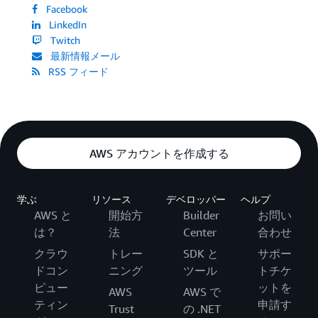
Facebook
LinkedIn
Twitch
最新情報メール
RSS フィード
AWS アカウントを作成する
学ぶ
リソース
デベロッパー
ヘルプ
AWS と
開始方
Builder
お問い
は？
法
Center
合わせ
クラウ
トレー
SDK と
サポー
ドコン
ニング
ツール
トチケ
ピュー
ットを
AWS
AWS で
ティン
申請す
Trust
の .NET