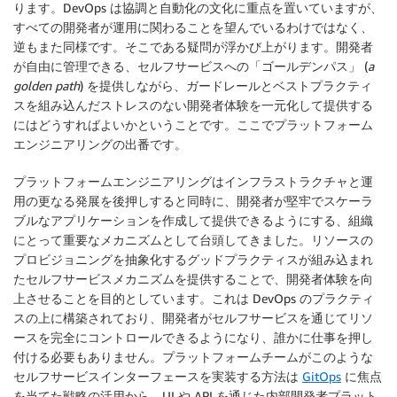
ります。DevOps は協調と自動化の文化に重点を置いていますが、
すべての開発者が運用に関わることを望んでいるわけではなく、
逆もまた同様です。そこである疑問が浮かび上がります。開発者
が自由に管理できる、セルフサービスへの「ゴールデンパス」 (
a
golden path
) を提供しながら、ガードレールとベストプラクティ
スを組み込んだストレスのない開発者体験を一元化して提供する
にはどうすればよいかということです。ここでプラットフォーム
エンジニアリングの出番です。
プラットフォームエンジニアリングはインフラストラクチャと運
用の更なる発展を後押しすると同時に、開発者が堅牢でスケーラ
ブルなアプリケーションを作成して提供できるようにする、組織
にとって重要なメカニズムとして台頭してきました。リソースの
プロビジョニングを抽象化するグッドプラクティスが組み込まれ
たセルフサービスメカニズムを提供することで、開発者体験を向
上させることを目的としています。これは DevOps のプラクティ
スの上に構築されており、開発者がセルフサービスを通じてリソ
ースを完全にコントロールできるようになり、誰かに仕事を押し
付ける必要もありません。プラットフォームチームがこのような
セルフサービスインターフェースを実装する方法は
GitOps
に焦点
を当てた戦略の活用から、UI や API を通じた内部開発者プラット