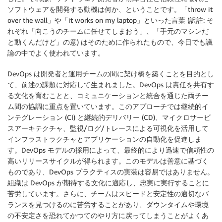
ソフトウェアを開発する動機は何か、ということです。「throw it
over the wall」や「it works on my laptop」といった言葉 (訳註: そ
れぞれ「向こうのチームに任せてしまおう」、「手元のマシンだ
と動くんだけど」の意) はそのために作られたもので、今日でも議
論の中でよく使われています。
DevOps は開発者と運用チームの間に架け橋を築くことを目的とし
て、前述の課題に対応して生まれました。DevOps は責任を共有す
る文化を育むことと、コミュニケーションと統合を通じた両チー
ム間の協調に重点を置いています。このアプローチでは継続的イ
ンテグレーション (CI) と継続的デリバリー (CD)、マイクロサービ
スアーキテクチャ、監視/ログ/トレースによる可視化を活用して
インフラストラクチャとアプリケーションの自動化を促進しま
す。DevOps モデルの採用によって、最終的により迅速で信頼性の
高いリリースサイクルが得られます。このモデルは善意に基づく
ものであり、DevOps プラクティスの実装は容易ではありません。
組織は DevOps が期待する文化に適応し、忠実に実行することに
苦労しています。さらに、チームはスピードと安定性の適切なバ
ランスを見つけるのに苦労することがあり、ダウンタイムや環境
の不安定さを恐れてかつてのやり方に戻ってしまうことがよくあ