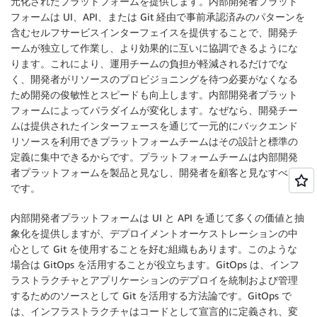
元化されたプラットフォームを提供します。内部開発者プラット
フォームは UI、API、または Git 経由で事前承認済みのパターンを
含むセルフサービスインターフェイスを提供することで、開発チ
ームが独立して作業し、より効果的に互いに協調できるようにな
ります。これにより、運用チームの負担が軽減されるだけでな
く、開発者がリソースのプロビジョニングを待つ必要がなくなる
ため開発の俊敏性とスピードも向上します。内部開発者プラット
フォームによってパラダイムが変化します。なぜなら、開発チー
ムは提供されたインターフェースを通じて一元的にバックエンド
リソースを利用できプラットフォームチームはその設計と標準の
定義に集中できるからです。プラットフォームチームは内部開発
者プラットフォームを製品と見なし、開発者を顧客と見なすべき
です。
内部開発者プラットフォームは UI と API を通じて多くの価値と抽
象化を提供しますが、デプロイメントオーケストレーションの中
心として Git を使用することを好む組織もあります。このような
場合は GitOps を活用することが役立ちます。GitOps は、インフ
ラストラクチャとアプリケーションのデプロイを統制および管理
するためのソースとして Git を活用する方法論です。GitOps で
は、インフラストラクチャはコードとして宣言的に定義され、変