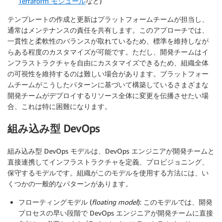
Terraform モジュール
など)
テンプレートの作成と更新はプラットフォームチームが担当し、
通常はメンテナンスの責任を共有します。このアプローチでは、
一貫性と柔軟性のバランスが取れているため、標準を維持しなが
らある程度のカスタマイズが可能です。ただし、開発チームはイ
ンフラストラクチャを自由にカスタマイズできるため、組織全体
の可視性を維持するのは難しい場合があります。プラットフォー
ムチームがこうしたパターンに基づいて構築しているさまざまな
開発チームがデプロイするリソース全体に変更を伝播させたい場
合、これは特に困難になります。
組み込み型 DevOps
組み込み型 DevOps モデルは、DevOps エンジニアが開発チームと
直接連携してインフラストラクチャを定義、プロビジョニング、
保守するモデルです。組織がこのモデルを使用する方法には、い
くつかの一般的なパターンがあります。
フローティングモデル (
floating model
): このモデルでは、開発
プロセスの早い段階で DevOps エンジニアが開発チームに直接