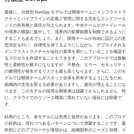
最後に、分散型 DevOps モデルでは開発チームにインフラストラ
クチャとパイプラインの定義と管理に関する完全なエンドツーエ
ンドの所有権と責任が与えられます。中央チームがガードレール
や境界の構築に集中して、境界内の影響範囲を制限できるように
することもあるでしょう。また、開発チームが自由に設計上の意
思決定を行い、自律性を保てるようにしながら、デプロイされる
インフラストラクチャが会社の基準を満たしていることを確認す
るプロセスを作成することもできます。このアプローチでは俊敏
性と柔軟性が最大になりますが、不整合、エラー、セキュリティ
の脆弱性が発生するリスクも最も高くなります。さらに、このモ
デルでは開発チームがスタック全体を所有するようになるため、
組織内の文化を変える必要がありますし、責任が増えることにな
ります。このモデルの採用を開発者は躊躇うかもしれません。特
に、クラウドでのリソース構築に慣れていない場合には顕著で
す。
結局のところ、各モデルには長所と短所があります。このブログ
の目的は、現れつつあるパターンについて啓蒙することです。最
終的にどのアプローチが適切かは、組織固有のニーズと目標、そ