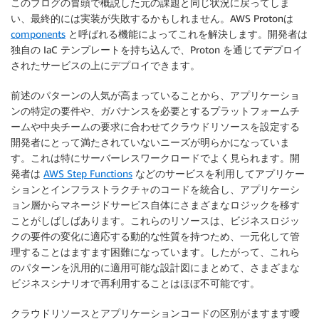
このブログの冒頭で概説した元の課題と同じ状況に戻ってしま
い、最終的には実装が失敗するかもしれません。AWS Protonは
components
と呼ばれる機能によってこれを解決します。開発者は
独自の IaC テンプレートを持ち込んで、Proton を通じてデプロイ
されたサービスの上にデプロイできます。
前述のパターンの人気が高まっていることから、アプリケーショ
ンの特定の要件や、ガバナンスを必要とするプラットフォームチ
ームや中央チームの要求に合わせてクラウドリソースを設定する
開発者にとって満たされていないニーズが明らかになっていま
す。これは特にサーバーレスワークロードでよく見られます。開
発者は
AWS Step Functions
などのサービスを利用してアプリケー
ションとインフラストラクチャのコードを統合し、アプリケーシ
ョン層からマネージドサービス自体にさまざまなロジックを移す
ことがしばしばあります。これらのリソースは、ビジネスロジッ
クの要件の変化に適応する動的な性質を持つため、一元化して管
理することはますます困難になっています。したがって、これら
のパターンを汎用的に適用可能な設計図にまとめて、さまざまな
ビジネスシナリオで再利用することはほぼ不可能です。
クラウドリソースとアプリケーションコードの区別がますます曖