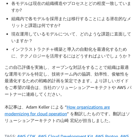
各モデルは現在の組織構造やプロセスとどの程度一致していま
すか?
組織内で各モデルを採用または移行することによる潜在的なメ
リットと課題は何ですか?
現在運用しているモデルについて、どのような課題に直面して
いますか？
インフラストラクチャ構築と導入の自動化を最適化するため
に、テクノロジーを活用するにはどうすればよいでしょうか？
この自己評価を実施し、オープンな対話をすることで組織は最適
な運用モデルを特定し、技術チーム内の協調、効率性、俊敏性を
最適化するための戦略的計画を策定できます。より詳しいガイド
をご希望の場合は、当社のソリューションアーキテクトや AWS パ
ートナーに連絡してください。
本記事は、Adam Keller による “
How organizations are
modernizing for cloud operation
” を翻訳したものです。翻訳はソ
リューションアーキテクトの山崎 宏紀が担当しました。
TAGS:
AWS CDK
,
AWS Cloud Development Kit
,
AWS Proton
,
AWS