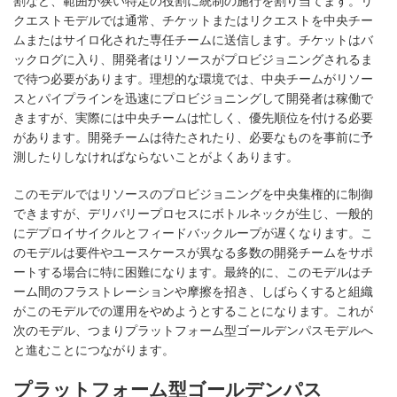
割など、範囲が狭い特定の役割に統制の施行を割り当てます。リ
クエストモデルでは通常、チケットまたはリクエストを中央チー
ムまたはサイロ化された専任チームに送信します。チケットはバ
ックログに入り、開発者はリソースがプロビジョニングされるま
で待つ必要があります。理想的な環境では、中央チームがリソー
スとパイプラインを迅速にプロビジョニングして開発者は稼働で
きますが、実際には中央チームは忙しく、優先順位を付ける必要
があります。開発チームは待たされたり、必要なものを事前に予
測したりしなければならないことがよくあります。
このモデルではリソースのプロビジョニングを中央集権的に制御
できますが、デリバリープロセスにボトルネックが生じ、一般的
にデプロイサイクルとフィードバックループが遅くなります。こ
のモデルは要件やユースケースが異なる多数の開発チームをサポ
ートする場合に特に困難になります。最終的に、このモデルはチ
ーム間のフラストレーションや摩擦を招き、しばらくすると組織
がこのモデルでの運用をやめようとすることになります。これが
次のモデル、つまりプラットフォーム型ゴールデンパスモデルへ
と進むことにつながります。
プラットフォーム型ゴールデンパス