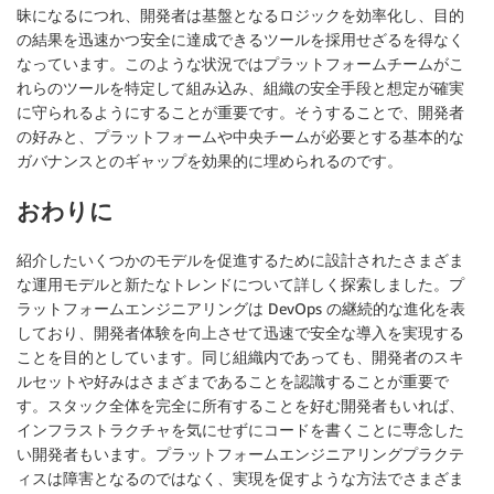
昧になるにつれ、開発者は基盤となるロジックを効率化し、目的
の結果を迅速かつ安全に達成できるツールを採用せざるを得なく
なっています。このような状況ではプラットフォームチームがこ
れらのツールを特定して組み込み、組織の安全手段と想定が確実
に守られるようにすることが重要です。そうすることで、開発者
の好みと、プラットフォームや中央チームが必要とする基本的な
ガバナンスとのギャップを効果的に埋められるのです。
おわりに
紹介したいくつかのモデルを促進するために設計されたさまざま
な運用モデルと新たなトレンドについて詳しく探索しました。プ
ラットフォームエンジニアリングは DevOps の継続的な進化を表
しており、開発者体験を向上させて迅速で安全な導入を実現する
ことを目的としています。同じ組織内であっても、開発者のスキ
ルセットや好みはさまざまであることを認識することが重要で
す。スタック全体を完全に所有することを好む開発者もいれば、
インフラストラクチャを気にせずにコードを書くことに専念した
い開発者もいます。プラットフォームエンジニアリングプラクテ
ィスは障害となるのではなく、実現を促すような方法でさまざま