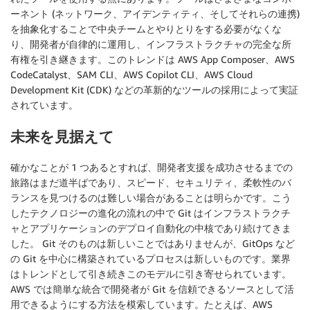
ーネント (ネットワーク、アイデンティティ、そしてそれらの連携)
を抽象化することで中央チームとやりとりをする必要がなくな
り、開発者が自律的に運用し、インフラストラクチャの完全な所
有権を引き継きます。このトレンドは AWS App Composer、AWS
CodeCatalyst、SAM CLI、AWS Copilot CLI、AWS Cloud
Development Kit (CDK) などの革新的なツールの採用によって実証
されています。
未来を見据えて
確かなことが 1 つあるとすれば、開発者支援を成功させるまでの
旅路はまだ道半ばであり、スピード、セキュリティ、柔軟性のバ
ランスを見つけるのは難しい場合があることは明らかです。こう
したテクノロジーの進化の流れの中で Git はインフラストラクチ
ャとアプリケーションのデプロイ自動化の中核であり続けてきま
した。 Git そのものは新しいことではありませんが、GitOps など
の Git を中心に構築されているプロセスは新しいものです。業界
はトレンドとして引き続きこのモデルに引き寄せられています。
AWS では簡単な統合で開発者が Git を信頼できるソースとして活
用できるようにする方法を模索しています。たとえば、AWS