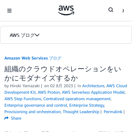
Skip to Main Content
AWS ブログ
ホーム
Amazon Web Services ブログ
組織のクラウドオペレーションをい
カテゴリ
かにモダナイズするか
エディション
by
Hiroki Yamazaki
on
02 8月 2023
in
Architecture
,
AWS Cloud
Development Kit
,
AWS Proton
,
AWS Serverless Application Model
,
AWS Step Functions
,
Centralized operations management
,
Enterprise governance and control
,
Enterprise Strategy
,
Provisioning and orchestration
,
Thought Leadership
Permalink
Share