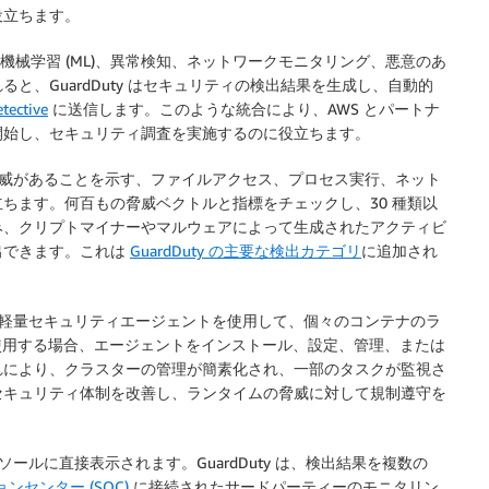
役立ちます。
して、機械学習 (ML)、異常検知、ネットワークモニタリング、悪意のあ
、GuardDuty はセキュリティの検出結果を生成し、自動的
tective
に送信します。このような統合により、AWS とパートナ
開始し、セキュリティ調査を実施するのに役立ちます。
は、ランタイムの脅威があることを示す、ファイルアクセス、プロセス実行、ネット
ちます。何百もの脅威ベクトルと指標をチェックし、30 種類以
み、クリプトマイナーやマルウェアによって生成されたアクティビ
出できます。これは
GuardDuty の主要な検出カテゴリ
に追加され
は、マネージド型の軽量セキュリティエージェントを使用して、個々のコンテナのラ
e を使用する場合、エージェントをインストール、設定、管理、または
れにより、クラスターの管理が簡素化され、一部のタスクが監視さ
セキュリティ体制を改善し、ランタイムの脅威に対して規制遵守を
出結果は、コンソールに直接表示されます。GuardDuty は、検出結果を複数の
センター (SOC)
に接続されたサードパーティーのモニタリン