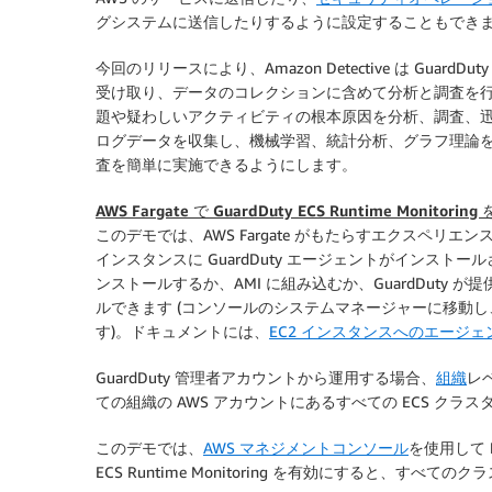
グシステムに送信したりするように設定することもでき
今回のリリースにより、Amazon Detective は GuardDu
受け取り、データのコレクションに含めて分析と調査を行える
題や疑わしいアクティビティの根本原因を分析、調査、迅速に特
ログデータを収集し、機械学習、統計分析、グラフ理論
査を簡単に実施できるようにします。
AWS Fargate で GuardDuty ECS Runtime Monitori
このデモでは、AWS Fargate がもたらすエクスペリエン
インスタンスに GuardDuty エージェントがインス
ンストールするか、AMI に組み込むか、GuardDuty が
ルできます (コンソールのシステムマネージャーに移動し、[Doc
す)。ドキュメントには、
EC2 インスタンスへのエージ
GuardDuty 管理者アカウントから運用する場合、
組織
レベ
ての組織の AWS アカウントにあるすべての ECS クラ
このデモでは、
AWS マネジメントコンソール
を使用して
ECS Runtime Monitoring を有効にすると、すべて