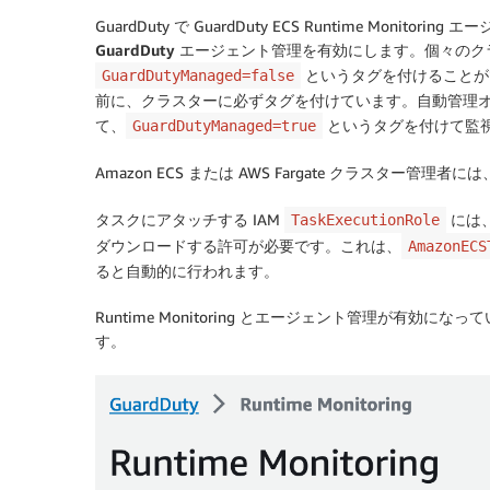
GuardDuty で GuardDuty ECS Runtime Monit
GuardDuty エージェント管理
を有効にします。個々のク
というタグを付けることができま
GuardDutyManaged=false
前に、クラスターに必ずタグを付けています。自動管理
て、
というタグを付けて監
GuardDutyManaged=true
Amazon ECS または AWS Fargate クラスター
タスクにアタッチする IAM
には、
TaskExecutionRole
ダウンロードする許可が必要です。これは、
AmazonECS
ると自動的に行われます。
Runtime Monitoring とエージェント管理が有
す。