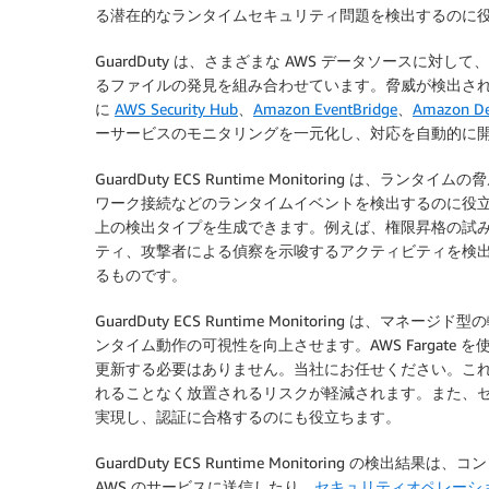
る潜在的なランタイムセキュリティ問題を検出するのに
GuardDuty は、さまざまな AWS データソースに対
るファイルの発見を組み合わせています。脅威が検出されると
に
AWS Security Hub
、
Amazon EventBridge
、
Amazon De
ーサービスのモニタリングを一元化し、対応を自動的に
GuardDuty ECS Runtime Monitoring 
ワーク接続などのランタイムイベントを検出するのに役立
上の検出タイプを生成できます。例えば、権限昇格の試
ティ、攻撃者による偵察を示唆するアクティビティを検
るものです。
GuardDuty ECS Runtime Monitoring 
ンタイム動作の可視性を向上させます。AWS Fargat
更新する必要はありません。当社にお任せください。こ
れることなく放置されるリスクが軽減されます。また、
実現し、認証に合格するのにも役立ちます。
GuardDuty ECS Runtime Monitoring の検
AWS のサービスに送信したり、
セキュリティオペレーション