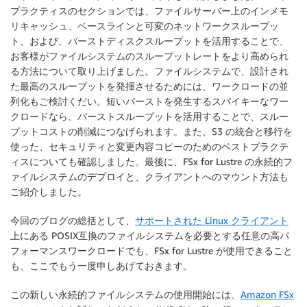
プラクティスのセクションでは、ファイルサーバー上のインメモ
リキャッシュ、ベースラインと可変のネットワークスループッ
ト、および、バーストディスクスループットを活用することで、
お客様がファイルシステムのスループットレートをより高められ
る方法について取り上げました。ファイルシステムで、設計され
た最高のスループットを発揮させるためには、ワークロードの並
列化もご検討くだい。短いバーストを発生するスパイキーなワー
クロードなら、バーストスループットを活用することで、スルー
プットコストの削減につなげられます。また、S3 の統合と移行を
使った、セキュリティと変更内容コピーのためのベストプラクテ
ィスについても確認しました。最後に、FSx for Lustre の永続的フ
ァイルシステムのデプロイと、クライアントへのマウント方法も
ご紹介しました。
今回のブログの総括として、
サポートされた Linux クライアント
上にある POSIX互換のファイルシステムを必要とする任意の高パ
フォーマンスワークロードでも、FSx for Lustre が使用できること
も、ここでもう一度申しあげておきます。
この新しい永続的ファイルシステムの使用開始には、
Amazon FSx