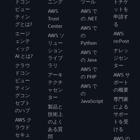
ドコン
ニング
ツール
トチケ
ピュー
ットを
AWS
AWS で
ティン
申請す
Trust
の .NET
グとは?
る
Center
AWS で
エージ
AWS
AWS ソ
の
ェンテ
re:Post
リュー
Python
ィック
ション
ナレッ
AWS で
AI とは?
ライブ
ジセン
の Java
クラウ
ラリ
ター
AWS で
ドコン
アーキ
AWS サ
の PHP
ピュー
テクチ
ポート
AWS で
ティン
ャセン
の概要
の
グコン
ター
専門家
JavaScript
セプト
製品と
による
のハブ
技術上
サポー
AWS ク
のよく
トを受
ラウド
ある質
ける
セキュ
問
AWS の