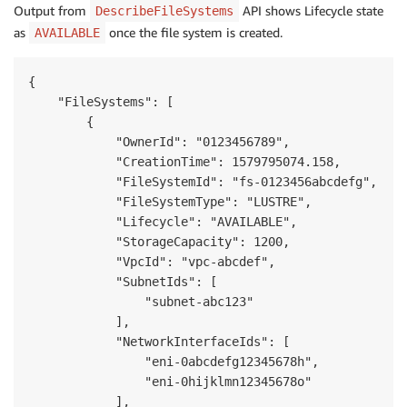
Output from
API shows Lifecycle state
DescribeFileSystems
as
once the file system is created.
AVAILABLE
{

    "FileSystems": [

        {

            "OwnerId": "0123456789",

            "CreationTime": 1579795074.158,

            "FileSystemId": "fs-0123456abcdefg",

            "FileSystemType": "LUSTRE",

            "Lifecycle": "AVAILABLE",

            "StorageCapacity": 1200,

            "VpcId": "vpc-abcdef",

            "SubnetIds": [

                "subnet-abc123"

            ],

            "NetworkInterfaceIds": [

                "eni-0abcdefg12345678h",

                "eni-0hijklmn12345678o"

            ],
