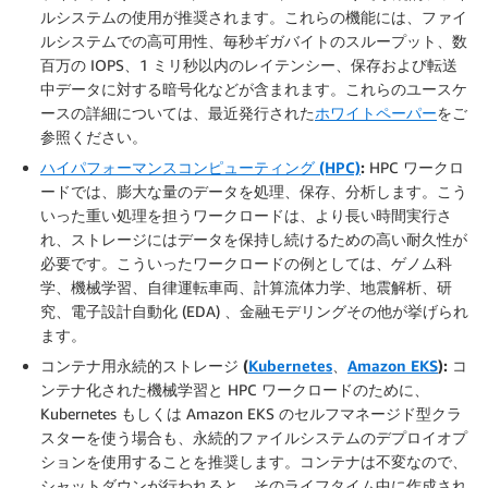
ルシステムの使用が推奨されます。これらの機能には、ファイ
ルシステムでの高可用性、毎秒ギガバイトのスループット、数
百万の IOPS、1 ミリ秒以内のレイテンシー、保存および転送
中データに対する暗号化などが含まれます。これらのユースケ
ースの詳細については、最近発行された
ホワイトペーパー
をご
参照ください。
ハイパフォーマンスコンピューティング (HPC)
:
HPC ワークロ
ードでは、膨大な量のデータを処理、保存、分析します。こう
いった重い処理を担うワークロードは、より長い時間実行さ
れ、ストレージにはデータを保持し続けるための高い耐久性が
必要です。こういったワークロードの例としては、ゲノム科
学、機械学習、自律運転車両、計算流体力学、地震解析、研
究、電子設計自動化 (EDA) 、金融モデリングその他が挙げられ
ます。
コンテナ用永続的ストレージ (
Kubernetes
、
Amazon EKS
):
コ
ンテナ化された機械学習と HPC ワークロードのために、
Kubernetes もしくは Amazon EKS のセルフマネージド型クラ
スターを使う場合も、永続的ファイルシステムのデプロイオプ
ションを使用することを推奨します。コンテナは不変なので、
シャットダウンが行われると、そのライフタイム中に作成され