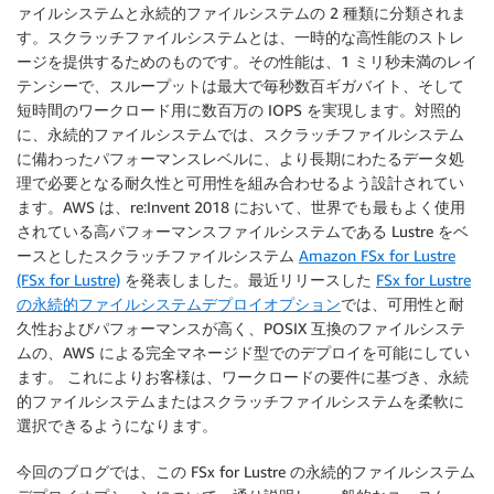
ァイルシステムと永続的ファイルシステムの 2 種類に分類されま
す。スクラッチファイルシステムとは、一時的な高性能のストレ
ージを提供するためのものです。その性能は、1 ミリ秒未満のレイ
テンシーで、スループットは最大で毎秒数百ギガバイト、そして
短時間のワークロード用に数百万の IOPS を実現します。対照的
に、永続的ファイルシステムでは、スクラッチファイルシステム
に備わったパフォーマンスレベルに、より長期にわたるデータ処
理で必要となる耐久性と可用性を組み合わせるよう設計されてい
ます。AWS は、re:Invent 2018 において、世界でも最もよく使用
されている高パフォーマンスファイルシステムである Lustre をベ
ースとしたスクラッチファイルシステム
Amazon FSx for Lustre
(FSx for Lustre)
を発表しました。最近リリースした
FSx for Lustre
の永続的ファイルシステムデプロイオプション
では、可用性と耐
久性およびパフォーマンスが高く、POSIX 互換のファイルシステ
ムの、AWS による完全マネージド型でのデプロイを可能にしてい
ます。 これによりお客様は、ワークロードの要件に基づき、永続
的ファイルシステムまたはスクラッチファイルシステムを柔軟に
選択できるようになります。
今回のブログでは、この FSx for Lustre の永続的ファイルシステム