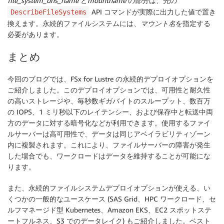
file_system_dns_name
と
mountname
の部分は、先の
API コマンドが実際に出力した値で置き
DescribeFileSystems
換えます。永続的ファイルシステムには、
マウント名
を指定する
必要があります。
まとめ
今回のブログでは、FSx for Lustre の永続的デプロイオプションを
ご紹介しました。このデプロイオプションでは、可用性と耐久性
の高いストレージや、毎秒数ギガバイトのスループット、数百万
の IOPS、1 ミリ秒以下のレイテンシー、および保存中と転送中両
方のデータに対する暗号化などが利用できます。使用するファイ
ルサーバーは高可用性で、データは同じアベイラビリティゾーン
内に複製されます。これにより、ファイルサーバーの障害が発生
した場合でも、ワークロードはデータを維持することが可能にな
ります。
また、永続的ファイルシステムデプロイオプションが使える、い
くつかの一般的なユースケース (SAS Grid、HPC ワークロード、セ
ルフマネージド型 Kubernetes、Amazon EKS、EC2 スポットステ
ートフルネス、S3 でのデータレイク) もご紹介しました。ベスト