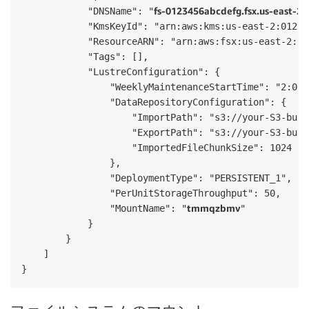
fs-0123456abcdefg.fsx.us-east-
            "DNSName": "
            "KmsKeyId": "arn:aws:kms:us-east-2:01234
            "ResourceARN": "arn:aws:fsx:us-east-2:01
            "Tags": [],

            "LustreConfiguration": {

                "WeeklyMaintenanceStartTime": "2:07:3
                "DataRepositoryConfiguration": {

                    "ImportPath": "s3://your-S3-bucke
                    "ExportPath": "s3://your-S3-buck
                    "ImportedFileChunkSize": 1024

                },

                "DeploymentType": "PERSISTENT_1",

                "PerUnitStorageThroughput": 50,

tmmqzbmv
                "MountName": "
"

            }

        }

    ]

}