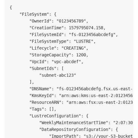
{

    "FileSystem": {

        "OwnerId": "0123456789",

        "CreationTime": 1579795074.158,

        "FileSystemId": "fs-0123456abcdefg",

        "FileSystemType": "LUSTRE",

        "Lifecycle": "CREATING",

        "StorageCapacity": 1200,

        "VpcId": "vpc-abcdef",

        "SubnetIds": [

            "subnet-abc123"

        ],

        "DNSName": "fs-0123456abcdefg.fsx.us-east-2.
        "KmsKeyId": "arn:aws:kms:us-east-2:012345678
        "ResourceARN": "arn:aws:fsx:us-east-2:012345
        "Tags": [],

        "LustreConfiguration": {

            "WeeklyMaintenanceStartTime": "2:07:30",

            "DataRepositoryConfiguration": {

                "ImportPath": "s3://your-S3-bucket",
