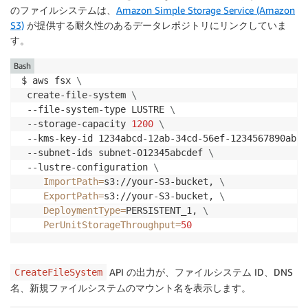
のファイルシステムは、
Amazon Simple Storage Service (Amazon
S3)
が提供する耐久性のあるデータレポジトリにリンクしていま
す。
Bash
$ aws fsx 
\
 create-file-system 
\
 --file-system-type LUSTRE 
\
 --storage-capacity 
1200
\
 --kms-key-id 1234abcd-12ab-34cd-56ef-1234567890ab 
\
 --subnet-ids subnet-012345abcdef 
\
 --lustre-configuration 
\
ImportPath
=
s3://your-S3-bucket, 
\
ExportPath
=
s3://your-S3-bucket, 
\
DeploymentType
=
PERSISTENT_1, 
\
PerUnitStorageThroughput
=
50
API の出力が、ファイルシステム ID、DNS
CreateFileSystem
名、新規ファイルシステムのマウント名を表示します。