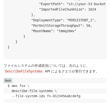
                "ExportPath": "s3://your-S3-bucket/F
                "ImportedFileChunkSize": 1024

            },

            "DeploymentType": "PERSISTENT_1",

            "PerUnitStorageThroughput": 50,

            "MountName": "tmmqzbmv"

        }

    }

}

ファイルシステムの作成状況については、次のように、
API によるクエリが実行できます。
DescribeFileSystems
Bash
$ aws fsx 
\
  describe-file-systems 
\
  --file-system-ids fs-0123456abcdefg