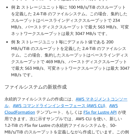
例 2:
ストレージユニット毎に 100 MB/s/TiB のスループット
を定義した 2.4-TiB のファイルシステム。この場合、集約した
スループットはベースラインディスクスループットで 234
MB/s、バーストディスクスループットで最大 563 MB/s、可変
ネットワークスループットは最大 3047 MB/s です。
例 3:
ストレージユニット毎にデフォルト値である 200
MB/s/TiB のスループットを定義した 2.4-TiB のファイルシス
テム。この場合、集約したスループットはベースラインディス
クスループットで 469 MB/s、バーストディスクスループット
で最大 563 MB/s、可変ネットワークスループットは最大 3047
MB/s です。
ファイルシステムの新規作成
永続的ファイルシステムの作成には、
AWS マネジメントコンソー
ル
、
AWS コマンドラインインターフェース (AWS CLI)
、
AWS
CloudFormation
テンプレート、もしくは
FSx for Lustre API
が使
用できます。次に示すサンプルでは、AWS CLI を使い、新しい
1.2-TiB の FSx for Lustre の永続的ファイルシステムを、50-
MB/s/TiB のスループットを定義しながら作成しています。この例