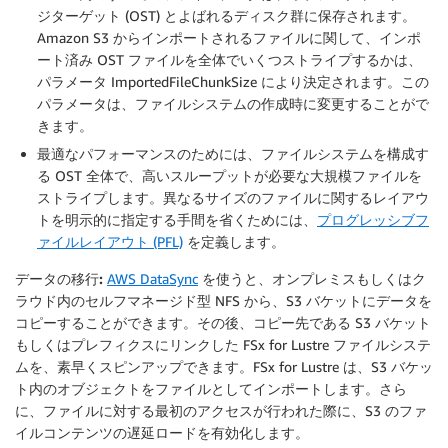
ジターゲット (OST) とよばれるディスク群に保存されます。
Amazon S3 からインポートされるファイルに関して、インポ
ート済み OST ファイルを全体でいくつストライプするかは、
パラメータ ImportedFileChunkSize により決定されます。この
パラメータは、ファイルシステムの作成時に変更することがで
きます。
最適なパフォーマンスのためには、ファイルシステムを構成す
る OST 全体で、高いスループットが必要な大規模ファイルを
ストライプします。異なるサイズのファイルに関するレイアウ
トを明示的に指定する手間を省くためには、
プログレッシブフ
ァイルレイアウト (PFL)
を定義します。
データの移行:
AWS DataSync
を使うと、オンプレミスもしくはク
ラウド内のセルフマネージド型 NFS から、S3 バケットにデータを
コピーすることができます。その後、コピー先である S3 バケット
もしくはプレフィクスにリンクした FSx for Lustre ファイルシステ
ムを、素早くスピンアップできます。FSx for Lustre は、S3 バケッ
ト内のオブジェクトをファイルとしてインポートします。さら
に、ファイルに対する最初のアクセスが行われた際に、S3 のファ
イルコンテンツの遅延ロードを有効化します。