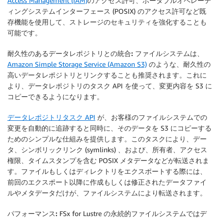
Access Management (IAM)
のアクセス許可、ポータブルオペレーテ
ィングシステムインターフェース (POSIX) のアクセス許可など既
存機能を使用して、ストレージのセキュリティを強化することも
可能です。
耐久性のあるデータレポジトリとの統合:
ファイルシステムは、
Amazon Simple Storage Service (Amazon S3)
のような、耐久性の
高いデータレポジトリとリンクすることも推奨されます。これに
より、データレポジトリのタスク API を使って、変更内容を S3 に
コピーできるようになります。
データレポジトリタスク API
が、お客様のファイルシステムでの
変更を自動的に追跡すると同時に、そのデータを S3 にコピーする
ためのシンプルな仕組みを提供します。このタスクにより、デー
タ、シンボリックリンク (symlinks) 、および、所有者、アクセス
権限、タイムスタンプを含む POSIX メタデータなどが転送されま
す。ファイルもしくはディレクトリをエクスポートする際には、
前回のエクスポート以降に作成もしくは修正されたデータファイ
ルやメタデータだけが、ファイルシステムにより転送されます。
パフォーマンス:
FSx for Lustre の永続的ファイルシステムではデ