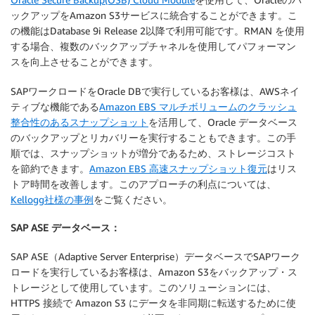
ックアップをAmazon S3サービスに統合することができます。こ
の機能はDatabase 9i Release 2以降で利用可能です。RMAN を使用
する場合、複数のバックアップチャネルを使用してパフォーマン
スを向上させることができます。
SAPワークロードをOracle DBで実行しているお客様は、AWSネイ
ティブな機能である
Amazon EBS マルチボリュームのクラッシュ
整合性のあるスナップショット
を活用して、Oracle データベース
のバックアップとリカバリーを実行することもできます。この手
順では、スナップショットが増分であるため、ストレージコスト
を節約できます。
Amazon EBS 高速スナップショット復元
はリス
トア時間を改善します。このアプローチの利点については、
Kellogg社様の事例
をご覧ください。
SAP ASE データベース：
SAP ASE（Adaptive Server Enterprise）データベースでSAPワーク
ロードを実行しているお客様は、Amazon S3をバックアップ・ス
トレージとして使用しています。このソリューションには、
HTTPS 接続で Amazon S3 にデータを非同期に転送するために使