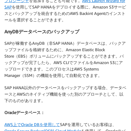
プロシージャ
を追加することも可能です。
AWS Launch Wizard for
SAP
を使用してSAP HANAをデプロイする際に、Amazon S3サービ
スとバックアップを統合するためのAWS Backint Agentのインスト
ールを選択することができます。
AnyDBデータベースのバックアップ
SAPが稼働するAnyDB（非SAP HANA）データベースは、バックア
ップファイルを格納するために、Amazon Elastic Block
Store（EBS）ボリュームにバックアップすることができます。バ
ックアップが完了したら、AWS CLIでファイルをAmazon S3にア
ップロードできます。このプロセスはAWS Systems
Manager（SSM）の機能を使用して自動化できます。
SAP HANA以外のデータベースをバックアップする場合、データベ
ースとAWSのネイティブ機能を使った別のアプローチとして、以
下のものがあります。
Oracleデータベース：
AWS上でOracle DBを使用して
SAPを運用しているお客様は、
Oracle Secure Backup(OSB) Cloud Module
を使用して、Oracleのバ