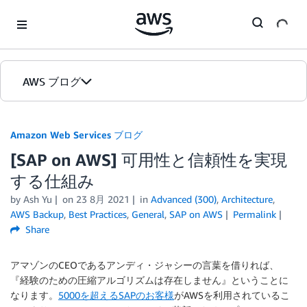
Skip to Main Content
AWS ブログ
ホーム
Amazon Web Services ブログ
[SAP on AWS] 可用性と信頼性を実現
カテゴリ
する仕組み
エディション
by
Ash Yu
on
23 8月 2021
in
Advanced (300)
,
Architecture
,
AWS Backup
,
Best Practices
,
General
,
SAP on AWS
Permalink
Share
アマゾンのCEOであるアンディ・ジャシーの言葉を借りれば、
『経験のための圧縮アルゴリズムは存在しません』ということに
なります。
5000を超えるSAPのお客様
がAWSを利用されているこ