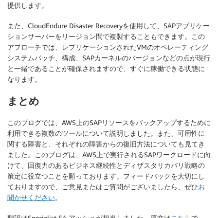
提供します。
また、CloudEndure Disaster Recoveryを使用して、SAPアプリケー
ションサーバーをリージョン間で複製することもできます。この
アプローチでは、レプリケーションされたVMのオペレーティング
システムパッチ、構成、SAPカーネルのバージョンなどの点が現行
と一緒であることが確保されますので、すぐに稼働できる状態に
なります。
まとめ
このブログでは、AWS上のSAPリソースをバックアップするために
利用できる複数のツールについて説明しました。また、可用性に
関する障害と、それぞれの障害からの復旧方法についても見てき
ました。このブログは、AWS上で実行されるSAPワークロードに向
けて、回復力のあるビジネス継続性とディザスタリカバリ戦略の
策定に役立つことを願っております。フィードバックを大切にし
ておりますので、ご意見またはご質問がございましたら、ぜひ
お
聞かせください
。
翻訳はSpecialist SA アッシュが担当しました。原文は
こちら
で