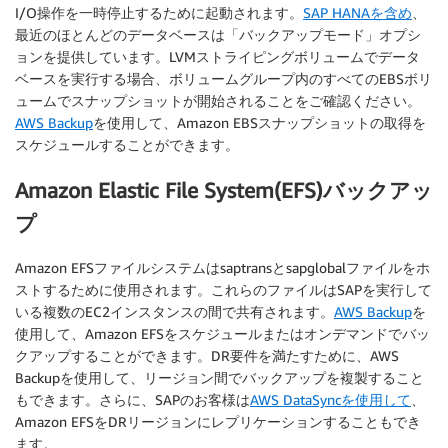
I/O操作を一時停止するために起動されます。
SAP HANAを含め
、
最近のほとんどのデータベースは「バックアップモード」オプシ
ョンを提供しています。LVMストライピングボリュームでデータ
ベースを実行する場合、ボリュームグループ内のすべてのEBSボリ
ュームでスナップショットが開始されることをご確認ください。
AWS Backup
を使用して、Amazon EBSスナップショットの取得を
スケジュールすることができます。
Amazon Elastic File System(EFS)バックアッ
プ
Amazon EFSファイルシステムはsaptransとsapglobalファイルをホ
ストするために使用されます。これらのファイルはSAPを実行して
いる複数のEC2インスタンスの間で共有されます。
AWS Backup
を
使用して、Amazon EFSをスケジュールまたはオンデマンドでバッ
クアップすることができます。DR要件を満たすために、AWS
Backupを使用して、リージョン間でバックアップを複製すること
もできます。さらに、SAPのお客様は
AWS DataSyncを使用して
、
Amazon EFSをDRリージョンにレプリケーションすることもでき
ます。