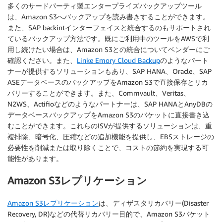
多くのサードパーティ製エンタープライズバックアップツール
は、Amazon S3へバックアップを読み書きすることができます。
また、SAP backintインターフェイスと統合するのもサポートされ
ているバックアップ方法です。既にご利用中のツールをAWSで利
用し続けたい場合は、Amazon S3との統合についてベンダーにご
確認ください。また、
Linke Emory Cloud Backup
のようなパート
ナーが提供するソリューションもあり、SAP HANA、Oracle、SAP
ASEデータベースのバックアップをAmazon S3で直接保存とリカ
バリーすることができます。また、Commvault、Veritas、
N2WS、Actifioなどのようなパートナーは、SAP HANAとAnyDBの
データベースバックアップをAmazon S3のバケットに直接書き込
むことができます。これらのISVが提供するソリューションは、重
複排除、暗号化、圧縮などの追加機能を提供し、EBSストレージの
必要性を削減または取り除くことで、コストの節約を実現する可
能性があります。
Amazon S3レプリケーション
Amazon S3レプリケーション
は、ディザスタリカバリー(Disaster
Recovery, DR)などの代替リカバリー目的で、Amazon S3バケット