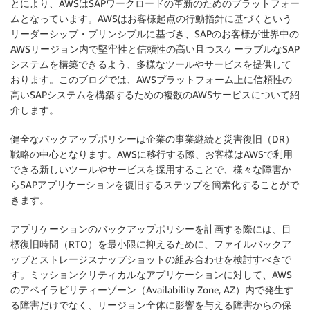
とにより、AWSはSAPワークロードの革新のためのプラットフォー
ムとなっています。AWSはお客様起点の行動指針に基づくという
リーダーシップ・プリンシプルに基づき、SAPのお客様が世界中の
AWSリージョン内で堅牢性と信頼性の高い且つスケーラブルなSAP
システムを構築できるよう、多様なツールやサービスを提供して
おります。このブログでは、AWSプラットフォーム上に信頼性の
高いSAPシステムを構築するための複数のAWSサービスについて紹
介します。
健全なバックアップポリシーは企業の事業継続と災害復旧（DR）
戦略の中心となります。AWSに移行する際、お客様はAWSで利用
できる新しいツールやサービスを採用することで、様々な障害か
らSAPアプリケーションを復旧するステップを簡素化することがで
きます。
アプリケーションのバックアップポリシーを計画する際には、目
標復旧時間（RTO）を最小限に抑えるために、ファイルバックア
ップとストレージスナップショットの組み合わせを検討すべきで
す。ミッションクリティカルなアプリケーションに対して、AWS
のアベイラビリティーゾーン（Availability Zone, AZ）内で発生す
る障害だけでなく、リージョン全体に影響を与える障害からの保