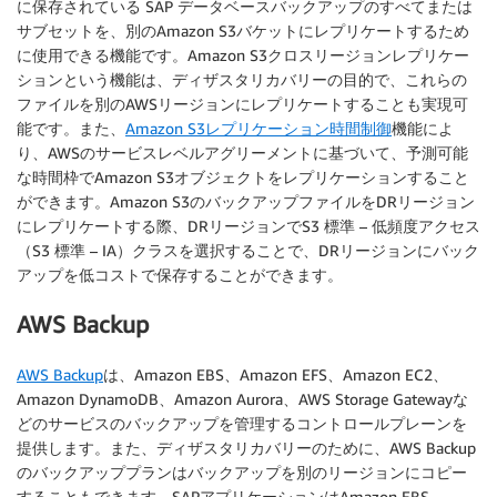
に保存されている SAP データベースバックアップのすべてまたは
サブセットを、別のAmazon S3バケットにレプリケートするため
に使用できる機能です。Amazon S3クロスリージョンレプリケー
ションという機能は、ディザスタリカバリーの目的で、これらの
ファイルを別のAWSリージョンにレプリケートすることも実現可
能です。また、
Amazon S3レプリケーション時間制御
機能によ
り、AWSのサービスレベルアグリーメントに基づいて、予測可能
な時間枠でAmazon S3オブジェクトをレプリケーションすること
ができます。Amazon S3のバックアップファイルをDRリージョン
にレプリケートする際、DRリージョンでS3 標準 – 低頻度アクセス
（S3 標準 – IA）クラスを選択することで、DRリージョンにバック
アップを低コストで保存することができます。
AWS Backup
AWS Backup
は、Amazon EBS、Amazon EFS、Amazon EC2、
Amazon DynamoDB、Amazon Aurora、AWS Storage Gatewayな
どのサービスのバックアップを管理するコントロールプレーンを
提供します。また、ディザスタリカバリーのために、AWS Backup
のバックアッププランはバックアップを別のリージョンにコピー
することもできます。SAPアプリケーションはAmazon EBS、