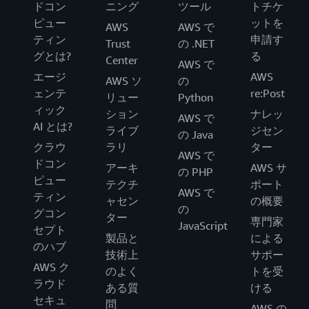
ドコン
ニング
ツール
トチケ
ピュー
ットを
AWS
AWS で
ティン
申請す
Trust
の .NET
グとは?
る
Center
AWS で
エージ
AWS
AWS ソ
の
ェンテ
re:Post
リュー
Python
ィック
ション
ナレッ
AWS で
AI とは?
ライブ
ジセン
の Java
クラウ
ラリ
ター
AWS で
ドコン
アーキ
AWS サ
の PHP
ピュー
テクチ
ポート
AWS で
ティン
ャセン
の概要
の
グコン
ター
専門家
JavaScript
セプト
製品と
による
のハブ
技術上
サポー
AWS ク
のよく
トを受
ラウド
ある質
ける
セキュ
問
AWS の