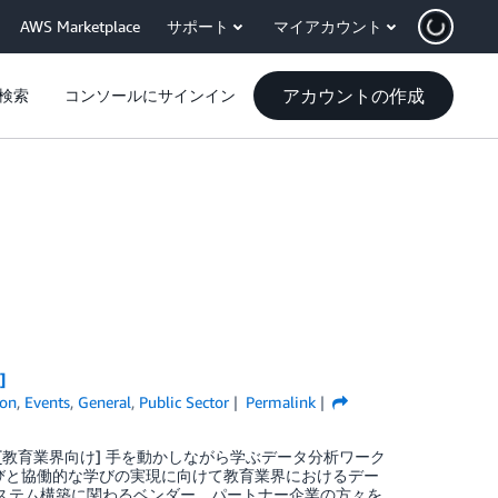
AWS Marketplace
サポート
マイアカウント
アカウントの作成
検索
コンソールにサインイン
]
ion
,
Events
,
General
,
Public Sector
Permalink
に、「 [教育業界向け] 手を動かしながら学ぶデータ分析ワーク
別最適な学びと協働的な学びの実現に向けて教育業界におけるデー
のシステム構築に関わるベンダー、パートナー企業の方々を