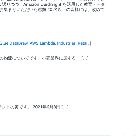
つ、Amazon QuickSight を活用した教育データ
集まりいただいた総勢 40 名以上の皆様には、改めて
Glue DataBrew
,
AWS Lambda
,
Industries
,
Retail
物流についてです。小売業界に属する一 […]
の黄です。 2021年6月8日 […]