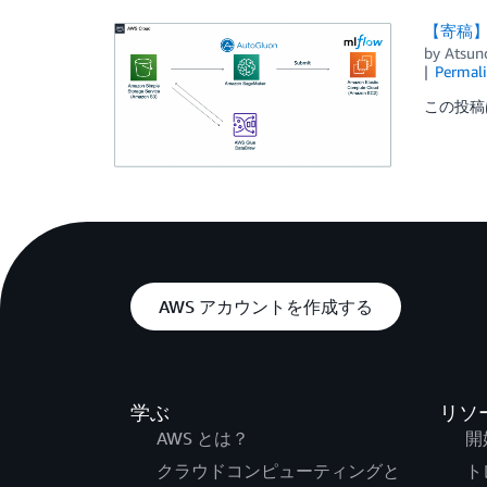
【寄稿】
by
Atsuno
Permal
この投稿
AWS アカウントを作成する
学ぶ
リソ
AWS とは？
開
クラウドコンピューティングと
ト