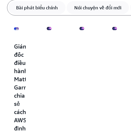
Bài phát biểu chính
Nói chuyện về đổi mới
Giám
Các
Kiến
Xây
đốc
tác
trúc
dựng
điều
nhân
dựa
ngôi
hành
AI
trên
nhà
Matt
đang
tế
thông
Garman
hoạt
bào:
minh
chia
động:
Từ
đại
sẻ
Xây
phương
lý
cách
dựng
tiện
với
AWS
tương
kết
trí
định
lai
nối
tuệ