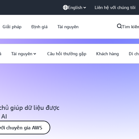
English
Liên hệ với chúng tôi
Giải pháp
Định giá
Tài nguyên
Tìm kiế
á
Tài nguyên
Câu hỏi thường gặp
Khách hàng
Di c
 chủ giúp dữ liệu được
 AI
với chuyên gia AWS