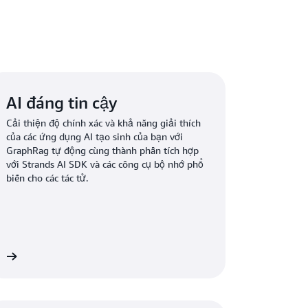
AI đáng tin cậy
Cải thiện độ chính xác và khả năng giải thích
của các ứng dụng AI tạo sinh của bạn với
GraphRag tự động cùng thành phần tích hợp
với Strands AI SDK và các công cụ bộ nhớ phổ
biến cho các tác tử.
êm