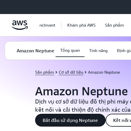
Chuyển đến nội dung chính
re:Invent
Khám phá AWS
Sản phẩm
Amazon Neptune
Tổng quan
Tính năng
Định gi
Sản phẩm
Cơ sở dữ liệu
Amazon Neptune
Amazon Neptune
Dịch vụ cơ sở dữ liệu đồ thị phi máy
kết nối và cải thiện độ chính xác của
Bắt đầu sử dụng Neptune
Kết nối 