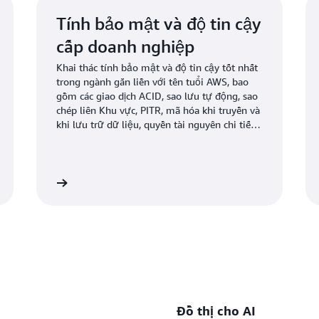
Tính bảo mật và độ tin cậy
cấp doanh nghiệp
Khai thác tính bảo mật và độ tin cậy tốt nhất
trong ngành gắn liền với tên tuổi AWS, bao
gồm các giao dịch ACID, sao lưu tự động, sao
chép liên Khu vực, PITR, mã hóa khi truyền và
khi lưu trữ dữ liệu, quyền tài nguyên chi tiết
và nhiều lợi ích khác.
 hiểu thêm
Tìm hiểu th
Đồ thị cho AI