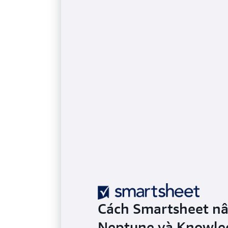
Cách Smartsheet nâ
Neptune và Knowle