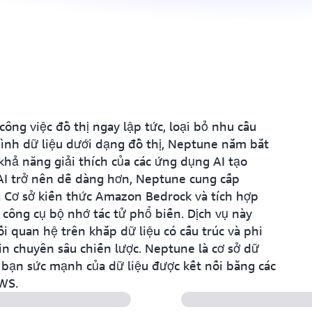
ng việc đồ thị ngay lập tức, loại bỏ nhu cầu
ình dữ liệu dưới dạng đồ thị, Neptune nắm bắt
 khả năng giải thích của các ứng dụng AI tạo
 AI trở nên dễ dàng hơn, Neptune cung cấp
Cơ sở kiến thức Amazon Bedrock và tích hợp
 công cụ bộ nhớ tác tử phổ biến. Dịch vụ này
 quan hệ trên khắp dữ liệu có cấu trúc và phi
tin chuyên sâu chiến lược. Neptune là cơ sở dữ
bạn sức mạnh của dữ liệu được kết nối bằng các
AWS.