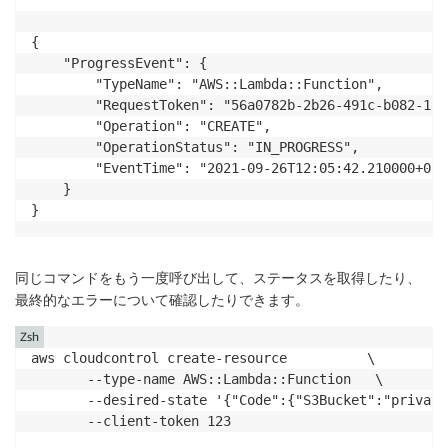
{

    "ProgressEvent": {

        "TypeName": "AWS::Lambda::Function",

        "RequestToken": "56a0782b-2b26-491c-b082-18f
        "Operation": "CREATE",

        "OperationStatus": "IN_PROGRESS",

        "EventTime": "2021-09-26T12:05:42.210000+02:0
    }

}
同じコマンドをもう一度呼び出して、ステータスを取得したり、
最終的なエラーについて確認したりできます。
Zsh
aws cloudcontrol create-resource          \

       --type-name AWS::Lambda::Function   \

       --desired-state '{"Code":{"S3Bucket":"private
       --client-token 123
