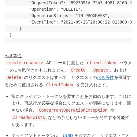
        "RequestToken": "8923991d-72b3-4981-8160-4d9
        "Operation": "DELETE",

        "OperationStatus": "IN_PROGRESS",

        "EventTime": "2021-09-26T20:06:22.013000+02:0
    }

}
べき等性
API コールに渡した
パラメ
create-resource
client-token
ータにお気付きかもしれません。
、
、および
Create
Update
のリクエストはすべて、リクエストの
べき等性
を保証す
Delete
るために使用される
を受け入れます。
ClientToken
常に
クライアントトークンを渡すことをお勧めします。これに
より、再試行が必要な場合にリクエストが明確になります。渡
さない場合、
や
ConcurrentOperationException
などの予期しないエラーが発生する可能性
AlreadyExists
があります。
クライアントトークンは、
UUID
を渡すなど、リクエストごと