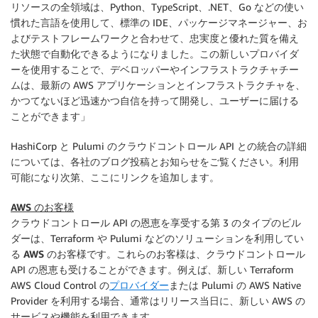
リソースの全領域は、Python、TypeScript、.NET、Go などの使い
慣れた言語を使用して、標準の IDE、パッケージマネージャー、お
よびテストフレームワークと合わせて、忠実度と優れた質を備え
た状態で自動化できるようになりました。この新しいプロバイダ
ーを使用することで、デベロッパーやインフラストラクチャチー
ムは、最新の AWS アプリケーションとインフラストラクチャを、
かつてないほど迅速かつ自信を持って開発し、ユーザーに届ける
ことができます」
HashiCorp と Pulumi の
クラウドコントロール API
との統合の詳細
については、各社のブログ投稿とお知らせをご覧ください。利用
可能になり次第、ここにリンクを追加します。
AWS のお客様
クラウドコントロール API
の恩恵を享受する第 3 のタイプのビル
ダーは、Terraform や Pulumi などのソリューションを利用してい
る
AWS のお客様
です。これらのお客様は、
クラウドコントロール
API
の恩恵も受けることができます。例えば、新しい Terraform
AWS Cloud Control の
プロバイダー
または Pulumi の AWS Native
Provider を利用する場合、通常はリリース当日に、新しい AWS の
サービスや機能を利用できます。