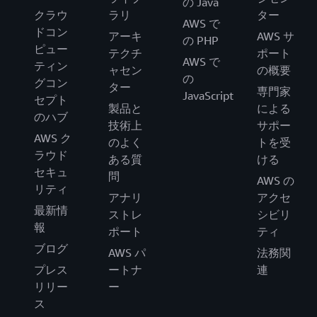
の Java
クラウ
ラリ
ター
AWS で
ドコン
アーキ
AWS サ
の PHP
ピュー
テクチ
ポート
AWS で
ティン
ャセン
の概要
の
グコン
ター
専門家
JavaScript
セプト
製品と
による
のハブ
技術上
サポー
AWS ク
のよく
トを受
ラウド
ある質
ける
セキュ
問
AWS の
リティ
アナリ
アクセ
最新情
ストレ
シビリ
報
ポート
ティ
ブログ
AWS パ
法務関
プレス
ートナ
連
リリー
ー
ス