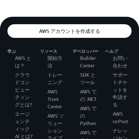
AWS アカウントを作成する
学ぶ
リソース
デベロッパー
ヘルプ
AWS と
開始方
Builder
お問い
は？
法
Center
合わせ
クラウ
トレー
SDK と
サポー
ドコン
ニング
ツール
トチケ
ピュー
ットを
AWS
AWS で
ティン
申請す
Trust
の .NET
グとは?
る
Center
AWS で
エージ
AWS
AWS ソ
の
ェンテ
re:Post
リュー
Python
ィック
ション
ナレッ
AWS で
AI とは?
ライブ
ジセン