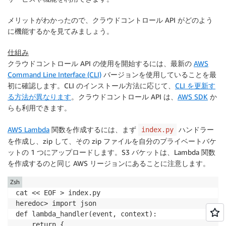
メリットがわかったので、
クラウドコントロール API
がどのよう
に機能するかを見てみましょう。
仕組み
クラウドコントロール API
の使用を開始するには、最新の
AWS
Command Line Interface (CLI)
バージョンを使用していることを最
初に確認します。CLI のインストール方法に応じて、
CLI を更新す
る方法が異なります
。
クラウドコントロール API
は、
AWS SDK
か
らも利用できます。
AWS Lambda
関数を作成するには、まず
ハンドラー
index.py
を作成し、zip して、その zip ファイルを自分のプライベートバケ
ットの 1 つにアップロードします。S3 バケットは、Lambda 関数
を作成するのと同じ AWS リージョンにあることに注意します。
Zsh
cat << EOF > index.py  

heredoc> import json 

def lambda_handler(event, context):

    return {
