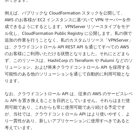
例えば、パブリックな
CloudFormation
スタックを公開して、
AWS のお客様が
EC2
インスタンスに基づいて VPN サーバーを作
成できるようにするとします。VPNServer リソースタイプをモデ
ル化し、CloudFormation Public Registry に公開します。私の側で
追加の作業を行うことなく、私のカスタムリソース「VPNServer」
は、
クラウドコントロール API
REST API を通じてすべての AWS
のお客様にご利用いただける状態となりました。それにとどまら
ず、このリソースは、HashiCorp の Terraform や Pulumi などのソ
リューション、および将来クラウドコントロール API を採用する
可能性のある他のソリューションを通じて自動的に利用可能とな
ります。
なお、
クラウドコントロール API
は、従来の AWS のサービスレベ
ル API を置き換えることを目的としていません。それらはまだ使
用可能であり、これからも常に使用可能であり続ける予定です
が、当社では、
クラウドコントロール API
はより使いやすく、よ
り一貫性があり、新しいアプリケーションに使用すべきであると
考えています。