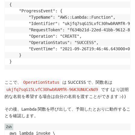
{

    "ProgressEvent": {

        "TypeName": "AWS::Lambda::Function",

        "Identifier": "ukjfq7sqG15LvfC30hwbRAMfR-96K
        "RequestToken": "f634b21d-22ed-41bb-9612-874
        "Operation": "CREATE",

        "OperationStatus": "SUCCESS",

        "EventTime": "2021-09-26T19:46:46.643000+02:0
    }

ここで、
は SUCCESS で、関数名は
OperationStatus
です (より説明
ukjfq7sqG15LvfC30hwbRAMfR-96K3UNUCxNd9
的な名前を希望する場合は自分の名前を渡すことができます :-) )
その後、Lambda 関数を呼び出して、予期したとおりに動作するこ
とを確認します。
Zsh
aws lambda invoke \
