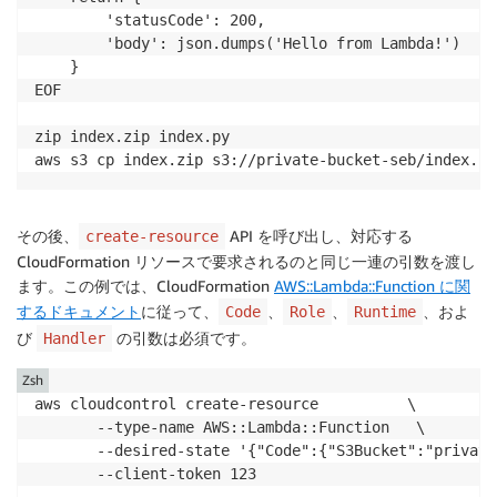
        'statusCode': 200,

        'body': json.dumps('Hello from Lambda!')

    }

EOF

zip index.zip index.py

aws s3 cp index.zip s3://private-bucket-seb/index.zi
その後、
API を呼び出し、対応する
create-resource
CloudFormation
リソースで要求されるのと同じ一連の引数を渡し
ます。この例では、
CloudFormation
AWS::Lambda::Function に関
するドキュメント
に従って、
、
、
、およ
Code
Role
Runtime
び
の引数は必須です。
Handler
Zsh
aws cloudcontrol create-resource          \

       --type-name AWS::Lambda::Function   \

       --desired-state '{"Code":{"S3Bucket":"private
       --client-token 123
