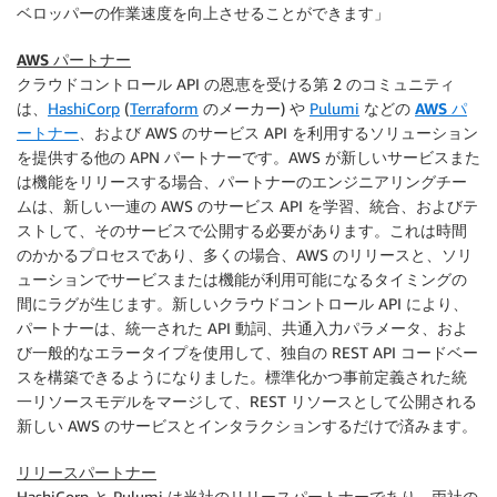
ベロッパーの作業速度を向上させることができます」
AWS パートナー
クラウドコントロール API
の恩恵を受ける第 2 のコミュニティ
は、
HashiCorp
(
Terraform
のメーカー) や
Pulumi
などの
AWS パ
ートナー
、および AWS のサービス API を利用するソリューション
を提供する他の APN パートナーです。AWS が新しいサービスまた
は機能をリリースする場合、パートナーのエンジニアリングチー
ムは、新しい一連の AWS のサービス API を学習、統合、およびテ
ストして、そのサービスで公開する必要があります。これは時間
のかかるプロセスであり、多くの場合、AWS のリリースと、ソリ
ューションでサービスまたは機能が利用可能になるタイミングの
間にラグが生じます。新しい
クラウドコントロール API
により、
パートナーは、統一された API 動詞、共通入力パラメータ、およ
び一般的なエラータイプを使用して、独自の REST API コードベー
スを構築できるようになりました。標準化かつ事前定義された統
一リソースモデルをマージして、REST リソースとして公開される
新しい AWS のサービスとインタラクションするだけで済みます。
リリースパートナー
HashiCorp と Pulumi は当社のリリースパートナーであり、両社の