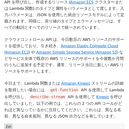
API を呼び出し、作成するリソース (
Amazon ECS
クラスターまた
は
Lambda
関数) のタイプと属性をパラメータとして渡します。入
力パラメータは、JSON を使用した統合リソースモデルによって定
義されます。同様に、戻り値のタイプとエラーメッセージは、す
べての動詞とすべてのリソースで統一されています。
クラウドコントロール API
は、今日数百の AWS リソースのサポー
トを提供しており、引き続き、
Amazon Elastic Compute Cloud
(Amazon EC2)
や
Amazon Simple Storage Service (Amazon S3)
な
どサービス全体で既存の AWS リソースのサポートを今後数か月間
のうちに追加する予定です。通常、リリース当日に新しい AWS リ
ソースをサポートします。
今日まで、
Lambda
関数または
Amazon Kinesis
ストリームの詳細
を取得したい場合には、
API を使用して Lambda
get-function
を呼び出し、
API を使用して
Kinesis
を呼び
describe-stream
出していました。以下の例では、これらの 2 つの API コールがど
れほど異なっているかに注目してください。これらは、異なる名
前、異なる命名規則、異なる JSON 出力などを有しています。
Zsh