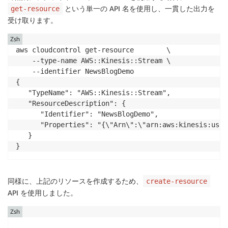
                "HashKeyRange": {

という単一の API 名を使用し、一貫した出力を
get-resource
                    "StartingHashKey": "0",

受け取ります。
                    "EndingHashKey": "34028236692093
                },

Zsh
                "SequenceNumberRange": {

aws cloudcontrol get-resource        \

                    "StartingSequenceNumber": "49622
    --type-name AWS::Kinesis::Stream \

                }

    --identifier NewsBlogDemo

            }

{

        ],

   "TypeName": "AWS::Kinesis::Stream",

        "StreamARN": "arn:aws:kinesis:us-west-2:0123
   "ResourceDescription": {

        "StreamName": "AWSNewsBlog",

      "Identifier": "NewsBlogDemo",

        "StreamStatus": "ACTIVE",

      "Properties": "{\"Arn\":\"arn:aws:kinesis:us-w
        "RetentionPeriodHours": 24,

   }

        "EncryptionType": "NONE",

        "KeyId": null,

        "StreamCreationTimestamp": "2021-09-17T14:58
    }

同様に、上記のリソースを作成するため、
create-resource
API を使用しました。
Zsh