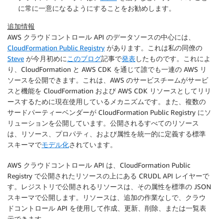
に常に一意になるようにすることをお勧めします。
追加情報
AWS クラウドコントロール API
のデータソースの中心には、
CloudFormation Public Registry
があります。これは私の同僚の
Steve
が今月初めに
このブログ
記事で
発表
したものです。これによ
り、
CloudFormation
と
AWS CDK
を通じて誰でも一連の AWS リ
ソースを公開できます。これは、AWS のサービスチームがサービ
スと機能を
CloudFormation
および
AWS CDK
リソースとしてリリ
ースするために現在使用しているメカニズムです。また、複数の
サードパーティーベンダーが CloudFormation Public Registry にソ
リューションを公開しています。公開されるすべてのリソース
は、リソース、プロパティ、および属性を統一的に定義する標準
スキーマで
モデル化
されています。
AWS クラウドコントロール API
は、CloudFormation Public
Registry で公開されたリソースの上にある CRUDL API レイヤーで
す。レジストリで公開されるリソースは、その属性を標準の JSON
スキーマで公開します。リソースは、追加の作業なしで、
クラウ
ドコントロール API
を使用して作成、更新、削除、または一覧表
示できます。