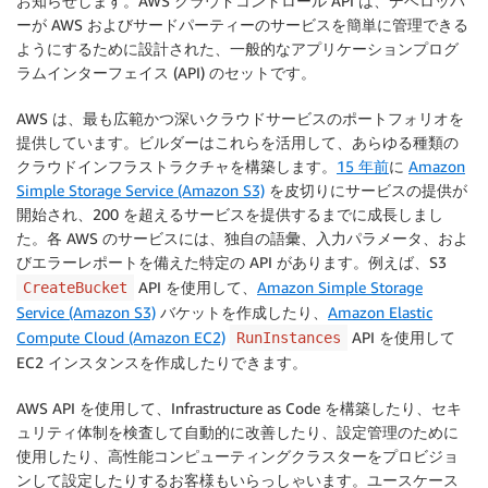
お知らせします。AWS クラウドコントロール API は、デベロッパ
ーが AWS およびサードパーティーのサービスを簡単に管理できる
ようにするために設計された、一般的なアプリケーションプログ
ラムインターフェイス (API) のセットです。
AWS は、最も広範かつ深いクラウドサービスのポートフォリオを
提供しています。ビルダーはこれらを活用して、あらゆる種類の
クラウドインフラストラクチャを構築します。
15 年前
に
Amazon
Simple Storage Service (Amazon S3)
を皮切りにサービスの提供が
開始され、200 を超えるサービスを提供するまでに成長しまし
た。各 AWS のサービスには、独自の語彙、入力パラメータ、およ
びエラーレポートを備えた特定の API があります。例えば、
S3
API を使用して、
Amazon Simple Storage
CreateBucket
Service (Amazon S3)
バケットを作成したり、
Amazon Elastic
Compute Cloud (Amazon EC2)
API を使用して
RunInstances
EC2
インスタンスを作成したりできます。
AWS API を使用して、Infrastructure as Code を構築したり、セキ
ュリティ体制を検査して自動的に改善したり、設定管理のために
使用したり、高性能コンピューティングクラスターをプロビジョ
ンして設定したりするお客様もいらっしゃいます。ユースケース