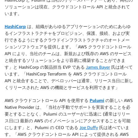
ソリューションは現在、
クラウドコントロール API
と統合されて
います。
HashiCorp
は、組織があらゆるアプリケーションのためにあらゆ
るインフラストラクチャをプロビジョン、保護、接続、および実
行できるようにするクラウドインフラストラクチャのオートメー
ションソフトウェアを提供します。「
AWS クラウドコントロール
API
により、当社のチームは、新規および既存の AWS のサービス
と統合するソリューションをより容易に構築することができま
す」と HashiCorp の製品担当 EVP である
James Bayer
氏は述べて
います。「HashiCorp Terraform を
AWS クラウドコントロール
API
と統合することで、デベロッパーは通常、リリース当日に新し
くリリースされた AWS の機能とサービスを利用できます」
AWS クラウドコントロール API
を使用する
Pulumi
の新しい AWS
Native Provider は、「当社が手動でサポートを実装することを必
要とすることなく、Pulumi のユーザーがに迅速に (通常はリリー
ス日に) 最新の AWS のイノベーションにアクセスすることを可能
にします」と、Pulumi の CEO である
Joe Duffy
氏は述べていま
す。「
AWS クラウドコントロール API
によって提供される AWS