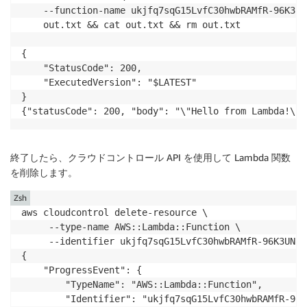
    --function-name ukjfq7sqG15LvfC30hwbRAMfR-96K3UN
    out.txt && cat out.txt && rm out.txt 

{

    "StatusCode": 200,

    "ExecutedVersion": "$LATEST"

}

{"statusCode": 200, "body": "\"Hello from Lambda!\""
終了したら、
クラウドコントロール API
を使用して Lambda 関数
を削除します。
Zsh
aws cloudcontrol delete-resource \

     --type-name AWS::Lambda::Function \

     --identifier ukjfq7sqG15LvfC30hwbRAMfR-96K3UNUCx
{

    "ProgressEvent": {

        "TypeName": "AWS::Lambda::Function",

        "Identifier": "ukjfq7sqG15LvfC30hwbRAMfR-96K