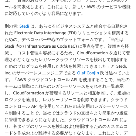
ールを簡素化します。これにより、新しい AWS のサービスや機能
に対応していくのがより容易になります。
別の例:
Stedi
は、あらゆるビジネスシステムと統合する自動化さ
れた Electronic Data Interchange (EDI) ソリューションを構築する
ための、デベロッパー中心のプラットフォームです。「当社は
Stedi 内の Infrastructure as Code (IaC) に重点を置き、複雑さを軽
減し、コスト管理を容易にするため、
CloudFormation
を通じて管
理されなくなったレガシークラウドリソースを検出して削除する
ためのプログラムを使用した方法を模索してきました」と Stedi,
Inc. のサーバーレスエンジニアである
Olaf Conjin
氏は述べていま
す。「
AWS クラウドコントロール API
を使用することで、当社の
チームは簡単にこれらのレガシーリソースをそれぞれ一覧表示
し、
CloudFormation
が管理するリソースと相互参照して、追加の
ロジックを適用し、レガシーリソースを削除できます。
クラウド
コントロール API
を使用してこれらの未使用のレガシーリソース
を削除することで、当社ではクラウドの支出をより簡単かつ迅速
に管理できるようになりました。
クラウドコントロール API
によ
り、各タイプのリソースを検出および削除するためのカスタムコ
ードを作成および維持する必要がなくなります。これにより、デ