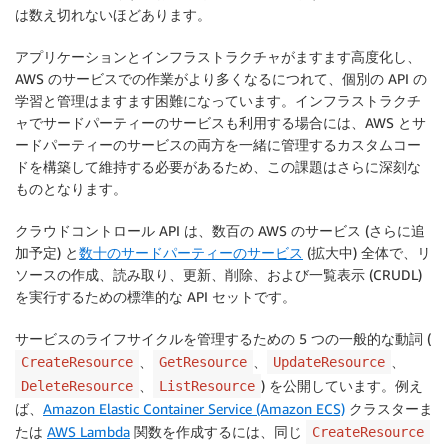
は数え切れないほどあります。
アプリケーションとインフラストラクチャがますます高度化し、
AWS のサービスでの作業がより多くなるにつれて、個別の API の
学習と管理はますます困難になっています。インフラストラクチ
ャでサードパーティーのサービスも利用する場合には、AWS とサ
ードパーティーのサービスの両方を一緒に管理するカスタムコー
ドを構築して維持する必要があるため、この課題はさらに深刻な
ものとなります。
クラウドコントロール API
は、数百の AWS のサービス (さらに追
加予定) と
数十のサードパーティーのサービス
(拡大中) 全体で、リ
ソースの作成、読み取り、更新、削除、および一覧表示 (CRUDL)
を実行するための標準的な API セットです。
サービスのライフサイクルを管理するための 5 つの一般的な動詞 (
、
、
、
CreateResource
GetResource
UpdateResource
、
) を公開しています。例え
DeleteResource
ListResource
ば、
Amazon Elastic Container Service (Amazon ECS)
クラスターま
たは
AWS Lambda
関数を作成するには、同じ
CreateResource