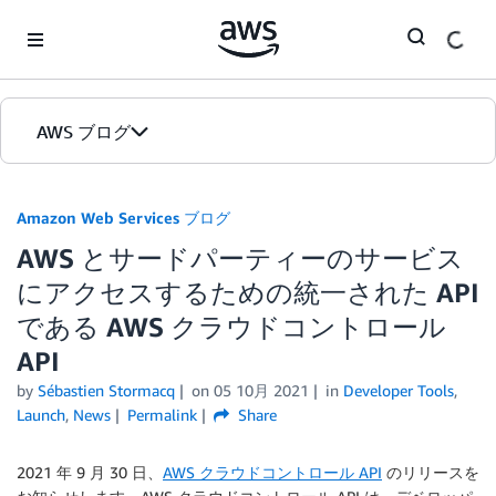
Skip to Main Content
AWS ブログ
ホーム
Amazon Web Services ブログ
AWS とサードパーティーのサービス
カテゴリ
にアクセスするための統一された API
エディション
である AWS クラウドコントロール
API
by
Sébastien Stormacq
on
05 10月 2021
in
Developer Tools
,
Launch
,
News
Permalink
Share
2021 年 9 月 30 日、
AWS クラウドコントロール API
のリリースを