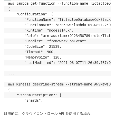
aws lambda get-function --function-name TictactoeDat
{

    "Configuration": {

        "FunctionName": "TictactoeDatabaseCdkStack",

        "FunctionArn": "arn:aws:lambda:us-west-2:012
        "Runtime": "nodejs14.x",

        "Role": "arn:aws:iam::0123456789:role/Tictac
        "Handler": "framework.onEvent",

        "CodeSize": 21539,

        "Timeout": 900,

        "MemorySize": 128,

        "LastModified": "2021-06-07T11:26:39.767+0000
...

aws kinesis describe-stream --stream-name AWSNewsBlog
{

    "StreamDescription": {

        "Shards": [

            {

                "ShardId": "shardId-000000000000",

対照的に、
クラウドコントロール API
を使用する場合、