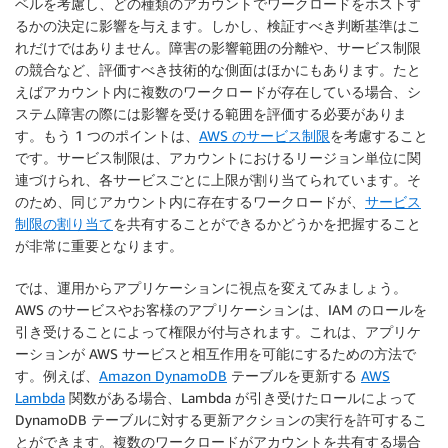
ベルを考慮し、どの種類のアカウントでワークロードをホストす
るかの決定に影響を与えます。しかし、検証すべき判断基準はこ
れだけではありません。障害の影響範囲の分離や、サービス制限
の競合など、評価すべき技術的な側面はほかにもあります。たと
えばアカウント内に複数のワークロードが存在している場合、シ
ステム障害の際には影響を受ける範囲を評価する必要がありま
す。もう 1 つのポイントは、
AWS のサービス制限
を考慮すること
です。サービス制限は、アカウントにおけるリージョン単位に関
連づけられ、各サービスごとに上限が割り当てられています。そ
のため、同じアカウント内に存在するワークロードが、
サービス
制限の割り当て
を共有することができるかどうかを把握すること
が非常に重要となります。
では、運用からアプリケーションに視点を変えてみましょう。
AWS のサービスやお客様のアプリケーションは、IAM のロールを
引き受けることによって権限が付与されます。これは、アプリケ
ーションが AWS サービスと相互作用を可能にするための方法で
す。例えば、
Amazon DynamoDB
テーブルを更新する
AWS
Lambda
関数がある場合、Lambda が引き受けたロールによって
DynamoDB テーブルに対する更新アクションの実行を許可するこ
とができます。複数のワークロードがアカウントを共有する場合