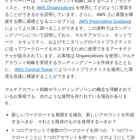
イトペーパーは、マルチアカウント戦略に関するベストプラクテ
ィスと、それを
AWS Organizations
を使用してどのように実装す
ることができるかを説明しています。さらに、AWS 上に基盤を構
築する際に基礎となるコンセプトは、
AWS Prescriptive Guidance
によってより深く調べることができます。この資料ではランディ
ングゾーンについて説明しており、マルチアカウント、ネットワ
ーク、セキュリティ、およびモニタリングのベストプラクティス
に従ってワークロードをホストするために使用できるアーキテク
チャが提示されています。お客様は Organizations を使用しマルチ
アカウント戦略を実現するランディングゾーンを作成するととも
に、
AWS Control Tower
によりベストプラクティスを適用した環
境を迅速に構築することができます。
マルチアカウント戦略やランディングゾーンの概念を理解されて
いるお客様でも、次のような疑問を持たれている場合がありま
す。
新しいワークロードを展開する場合、新しいアカウントを作成
するべきか、それとも既存のものを使用するべきか？
1 つのアカウントで複数のワークロードを持つか、1 つのワー
クロードごとに 1 つのアカウントを持つか、どのようにして決