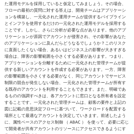
た運用モデルを採用していると仮定してみましょう。その場合、
フローの最初の質問に対する答えは、開発チームはアプリケーシ
ョンを構築し、一元化された運用チームが提供するパイプライン
とインフラを使用するだけの一元化された運用モデルを採用する
ことです。しかし、さらに分析が必要な点があります。他のアプ
リケーションが原因でアカウントが侵害され、その影響があなた
のアプリケーションに及んだらどうなるでしょうか？このリスク
に直面したくない場合、あるいはビジネス上の影響が大きすぎる
場合は、障害の影響範囲を小さくする必要があります。つまり、
アプリケーションを分離するために一元化された管理チームが提
供する新しいアカウントを作成する必要があります。一方、障害
の影響範囲を小さくする必要がなく、同じアカウントでサービス
制限の競合が発生しない場合、一元化された管理チームが所有す
る既存のアカウントを利用することもできます。また、明確であ
るものの強調すべきは、各アカウントに窓口となる所有者を設定
することです。一元化された管理チームは、顧客の要件と上記の
図に記載の意思決定フローに基づいて、ワークロードを配置する
場所として最適なアカウントを決定していきます。前述したよう
に、属性ベースのアクセス制御 （ ABAC ） を使って、必要に応じ
て開発者が共有アカウントのリソースにアクセスできるようにす