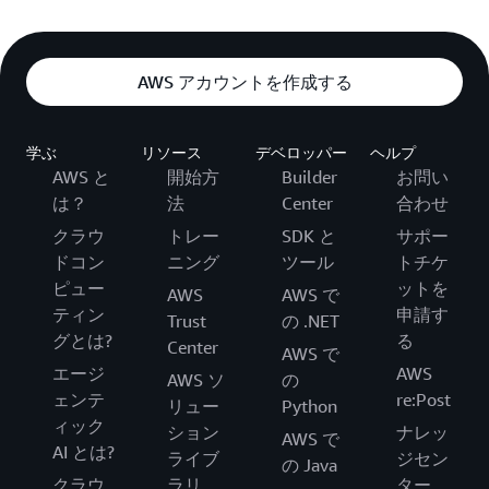
AWS アカウントを作成する
学ぶ
リソース
デベロッパー
ヘルプ
AWS と
開始方
Builder
お問い
は？
法
Center
合わせ
クラウ
トレー
SDK と
サポー
ドコン
ニング
ツール
トチケ
ピュー
ットを
AWS
AWS で
ティン
申請す
Trust
の .NET
グとは?
る
Center
AWS で
エージ
AWS
AWS ソ
の
ェンテ
re:Post
リュー
Python
ィック
ション
ナレッ
AWS で
AI とは?
ライブ
ジセン
の Java
クラウ
ラリ
ター