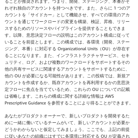
ることが推奨されます。つまり、開発、ステージング、本番がそ
れぞれ独自のアカウントを持つべきです。また、さらに 1 つのア
カウントを「サイドカー」として機能させ、すべての環境のアカ
ウントを通じてワークロードの変更を構築、検証、昇格、リリー
スするためのリソースやパイプラインを提供することもできま
す。以降、意思決定フローの説明はこのアカウント構成に従って
いることを前提とします。この構成では、各環境（開発、ステー
ジング、本番）に対応する Organizational Units（OU）が存在す
ることになります。また、インフラストラクチャサービス、セキ
ュリティ、ログ、および複数のワークロードをサポートするその
他の共有サービスに関連するアカウントをサポートするために、
他の OU が必要になる可能性があります。この投稿では、新規ア
カウントを作成するか、既存アカウントを再利用するかの意思決
定フローに焦点を当てているため、これらの OU についての記載
は省略します。これらの構成に関する詳細な情報は AWS
Prescriptive Guidance を参照することにより得ることができます。
あなたがプロダクトオーナーで、新しいプロダクトを開発するた
めに一緒に働いているチームがいて、新しいアカウントが必要か
どうかわからないと仮定してみましょう。ここでも、上記の前提
に従いあなたの組織にはすでに各環境に対応する OU が定義され