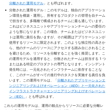
分離された運用モデル
」とも呼ばれます。
分散された運用モデル：このモデルは、独自のアプリケーショ
ン環境を構築・運用し、所有するプロダクトの管理を自チーム
で担当する、多職種で構成されるチームに最も適しています。
これはビジネスユニットやアプリケーションチームへの委任の
ような形になります。この場合、チームまたはビジネスユニッ
トは運用に責任を負いますが、その範囲はアプリケーションが
使用するリソースに限定されます。このような独立性の高さか
ら、他のチームのリソースにアクセスする踏み台にされること
を避けるため、リソースを分離することを強く推奨します。こ
の運用モデルを適用すると、分散されたチームは担当する 1 つ
またはある特定のプロダクトの専門となります。インシデント
発生時には、一元化されたインフラチームに依存することな
く、このチームがすべての進行中のタスクを実施する責任を負
います。この運用モデルは、「
分離されたアプリケーションエ
ンジニアリングおよびオペレーション（AEO）と一元化された
インフラストラクチャーエンジニアリングおよびオペレーショ
ン（IEO）
」とも呼ばれます。
これらの運用モデルは、運用の観点からリソースに必要な分離レ