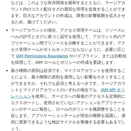
などは、このような依存関係を緩和するとともに、ラージアカ
ウント内のコスト配分タグの適切な管理を促進することができ
ます。
巨大なアカウントの作成は、障害の影響範囲を拡大させ
るため、避けてください。
ラージアカウントの場合、アクセス管理チームは、リソースレ
ベルの許可とタグに基づく認可を使用して、アカウント内のア
プリケーション間でリソースを分離することができます。アク
セス管理チームがボトルネックにならないように、必要に応じ
て
IAM Permissions Boundaries
やパイプライン、または自動化
を採用して、IAM ロールとポリシーの作成を委譲します。
最小権限の原則は必須です。マイクロアカウントを使用するこ
とにより、最小権限の原則を適用しない影響を小さくすること
ができますが、それでも必須と考えるべきです。ラージアカウ
ントとマイクロアカウントのいずれの場合でも、
IAM API オペ
レーション
を使用し、サービスへの最後のアクセスを定期的に
エクスポートし、使用されていないアクションをアプリケーシ
ョンのチームに報告し、ロールのポリシーを微調整することを
促します。アプリケーションチームが現在の権限を認識し、適
切に更新できるような検証サイクルを整備する必要もあるでし
ょう。