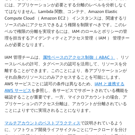
には、アプリケーションが必要とする分離のレベルを分析しなく
てはなりません。Lambda 関数、コンテナ、Amazon Elastic
Compute Cloud （ Amazon EC2 ） インスタンスは、関連するリ
ソースのみにアクセスできるよう権限を制限すべきです。このレ
ベルで権限の分離を実現するには、IAM のロールとポリシーの管
理を担当するアイデンティティとアクセス管理（ IAM ） 管理チー
ムが必要となります。
IAM 管理チームは、
属性ベースのアクセス制御（ ABAC ）
、リソ
ースレベルの許可、タグベースの認可を活用して、リソースを分
離することができます。このことにより、各アプリケーションが
それ自身のリソースにのみアクセスすることを可能にします。
AWS サービスごとに認可の条件は異なるため、
IAM と連携する
AWS サービス
を参照し、各サービスでサポートされている機能を
確認することが重要です。一方、マイクロアカウントの場合、ア
プリケーションのアクセス分離は、アカウントが分離されている
ことによりすでに実現されることになります。
マルチアカウントのベストプラクティス
で説明されているよう
に、ソフトウェア開発ライフサイクルごとにワークロードを分け