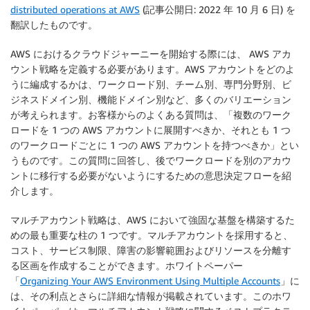
distributed operations at AWS
(記事公開日: 2022 年 10 月 6 日) を
翻訳したものです。
AWS におけるクラウドジャーニーを開始する際には、 AWS アカ
ウント戦略を定義する必要があります。AWS アカウントをどのよ
うに編成するかは、ワークロード別、チーム別、専門分野別、ビ
ジネスドメイン別、機能ドメイン別など、多くのバリエーション
が考えられます。お客様からのよくある質問は、「複数のワーク
ロードを 1 つの AWS アカウントに展開すべきか、それとも 1 つ
のワークロードごとに 1 つの AWS アカウントを持つべきか」とい
うものです。この質問に回答し、後でワークロードを別のアカウ
ントに移行する必要がないようにするための意思決定フローを紹
介します。
マルチアカウント戦略は、AWS において強固な基盤を構築するた
めの最も重要な柱の 1 つです。マルチアカウントを採用すると、
コスト、サービス制限、障害の影響範囲およびリソースを分離す
る区画を作成することができます。ホワイトペーパー
「
Organizing Your AWS Environment Using Multiple Accounts
」に
は、その利点とさらに詳細な情報が掲載されています。このホワ