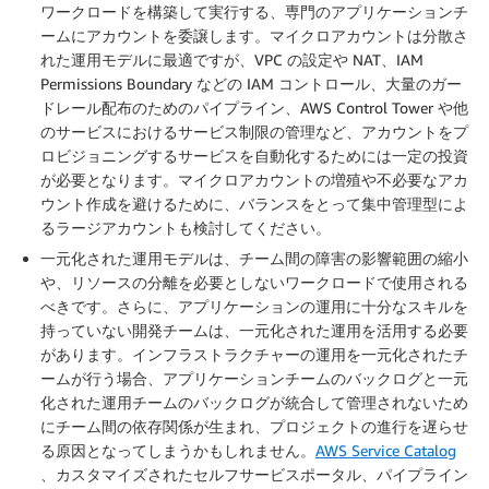
ワークロードを構築して実行する、専門のアプリケーションチ
ームにアカウントを委譲します。マイクロアカウントは分散さ
れた運用モデルに最適ですが、VPC の設定や NAT、IAM
Permissions Boundary などの IAM コントロール、大量のガー
ドレール配布のためのパイプライン、AWS Control Tower や他
のサービスにおけるサービス制限の管理など、アカウントをプ
ロビジョニングするサービスを自動化するためには一定の投資
が必要となります。
マイクロアカウントの増殖や不必要なアカ
ウント作成を避けるために、バランスをとって集中管理型によ
るラージアカウントも検討してください。
一元化された運用モデルは、チーム間の障害の影響範囲の縮小
や、リソースの分離を必要としないワークロードで使用される
べきです。さらに、アプリケーションの運用に十分なスキルを
持っていない開発チームは、一元化された運用を活用する必要
があります。インフラストラクチャーの運用を一元化されたチ
ームが行う場合、アプリケーションチームのバックログと一元
化された運用チームのバックログが統合して管理されないため
にチーム間の依存関係が生まれ、プロジェクトの進行を遅らせ
る原因となってしまうかもしれません。
AWS Service Catalog
、カスタマイズされたセルフサービスポータル、パイプライン