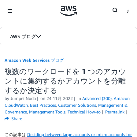
Skip to Main Content
AWS ブログ
ホーム
Amazon Web Services ブログ
複数のワークロードを 1 つのアカウ
カテゴリ
ントに集約するかアカウントを分離
エディション
するか決定する
by
Jumpei Noda
on
24 11月 2022
in
Advanced (300)
,
Amazon
CloudWatch
,
Best Practices
,
Customer Solutions
,
Management &
Governance
,
Management Tools
,
Technical How-to
Permalink
Share
この記事は
Deciding between large accounts or micro accounts for