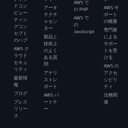
AWS で
ドコン
アーキ
AWS サ
の PHP
ピュー
テクチ
ポート
AWS で
ティン
ャセン
の概要
の
グコン
ター
専門家
JavaScript
セプト
製品と
による
のハブ
技術上
サポー
AWS ク
のよく
トを受
ラウド
ある質
ける
セキュ
問
AWS の
リティ
アナリ
アクセ
最新情
ストレ
シビリ
報
ポート
ティ
ブログ
AWS パ
法務関
プレス
ートナ
連
リリー
ー
ス