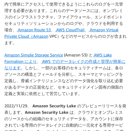
内で簡単にアクセスして使用できるようにこれらのログを一元管
理する必要があります。これらのデータソースには、オンプレミ
スのインフラストラクチャ、ファイアウォール、エンドポイント
セキュリティソリューションからのログや、クラウドを利用する
場合、
Amazon Route 53
、
AWS CloudTrail
、
Amazon Virtual
Private Cloud（Amazon
VPC）などのサービスからのログが含まれ
ます。
Amazon Simple Storage Service
(Amazon S3) と
AWS Lake
Formation により
、
AWS でのデータレイクの作成と管理が簡単に
なります
。しかし、一部のお客様のセキュリティチームは、各ロ
グソースの構造とフィールドを分析し、スキーマとマッピングを
定義し、脅威インテリジェンスなどのデータ強化を取り込む必要
があるデータの正規化など、セキュリティドメイン固有の側面の
定義と実装に依然として苦労しています。
2022/11/29、
Amazon Security Lake のプレビューリリースを発
表します。Amazon Security Lake
は、クラウドとオンプレミス
のソースからの組織のセキュリティデータを、アカウントに保存
されている専用のデータレイクに自動的に一元化する専用サービ