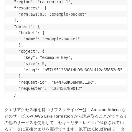
  "region": "ca-central-1",

  "resources": [

    "arn:aws:s3:::example-bucket"

  ],

  "detail": {

    "bucket": {

      "name": "example-bucket"

    },

    "object": {

      "key": "example-key",

      "size": 5,

      "etag": "b57f9512698f4b09e608f4f2a65852e5"

    },

    "request-id": "N4N7GDK58NMKJ12R",

    "requester": "123456789012"

  }

}
クエリアクセス権を持つサブスクライバーは、Amazon Athena な
どのサービスや AWS Lake Formation から読み取ることができるそ
の他のサービスを使用して、セキュリティレイクに保存されてい
るデータに直接クエリを実行できます。以下は CloudTrail データ