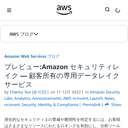
Skip to Main Content
AWS ブログ
ホーム
Amazon Web Services ブログ
プレビュー:Amazon セキュリティレ
カテゴリ
イク — 顧客所有の専用データレイク
エディション
サービス
by
Channy Yun (윤석찬)
on
11 12月 2022
in
Amazon Security
Lake
,
Analytics
,
Announcements
,
AWS re:Invent
,
Launch
,
News
,
re:invent
,
Security, Identity, & Compliance
Permalink
Share
潜在的なセキュリティ上の脅威や脆弱性を特定するには、お客様
はさまざまなリソースにわたるロギングを有効にし、分析ツール