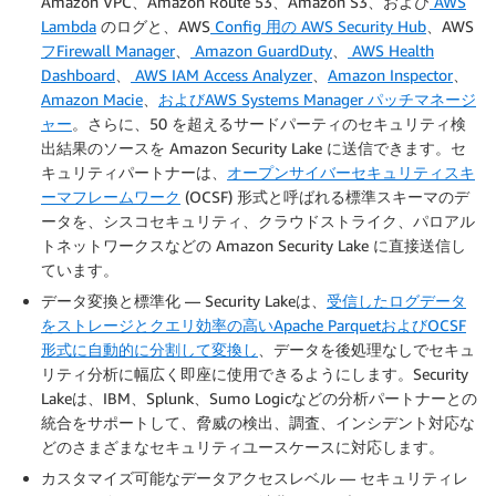
Amazon VPC、Amazon Route 53、Amazon S3、および
AWS
Lambda
のログと、AWS
Config
用の AWS Security Hub
、AWS
フFirewall Manager
、
Amazon GuardDuty
、
AWS Health
Dashboard
、
AWS IAM Access Analyzer
、
Amazon Inspector
、
Amazon Macie
、
およびAWS Systems Manager パッチマネージ
ャー
。さらに、50 を超えるサードパーティのセキュリティ検
出結果のソースを Amazon Security Lake に送信できます。セ
キュリティパートナーは、
オープンサイバーセキュリティスキ
ーマフレームワーク
(OCSF) 形式と呼ばれる標準スキーマのデ
ータを、シスコセキュリティ、クラウドストライク、パロアル
トネットワークスなどの Amazon Security Lake に直接送信し
ています。
データ変換と標準化
— Security Lakeは、
受信したログデータ
をストレージとクエリ効率の高いApache ParquetおよびOCSF
形式に自動的に分割して変換し
、データを後処理なしでセキュ
リティ分析に幅広く即座に使用できるようにします。Security
Lakeは、IBM、Splunk、Sumo Logicなどの分析パートナーとの
統合をサポートして、脅威の検出、調査、インシデント対応な
どのさまざまなセキュリティユースケースに対応します。
カスタマイズ可能なデータアクセスレベル
— セキュリティレ