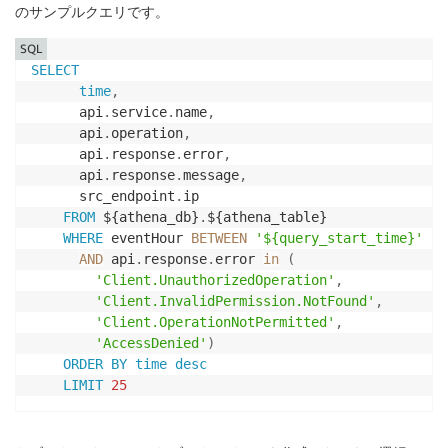
のサンプルクエリです。
SQL
SELECT
time
,
      api
.
service
.
name
,
      api
.
operation
,
      api
.
response
.
error
,
      api
.
response
.
message
,
      src_endpoint
.
ip 

FROM
 ${athena_db}
.
${athena_table}

WHERE
 eventHour 
BETWEEN
'${query_start_time}'
an
AND
 api
.
response
.
error 
in
(
'Client.UnauthorizedOperation'
,
'Client.InvalidPermission.NotFound'
,
'Client.OperationNotPermitted'
,
'AccessDenied'
)
ORDER
BY
time
desc
LIMIT
25