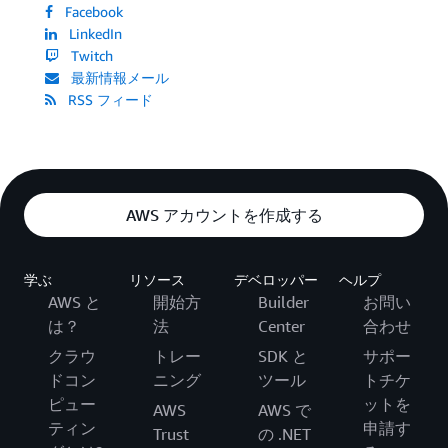
Facebook
LinkedIn
Twitch
最新情報メール
RSS フィード
AWS アカウントを作成する
学ぶ
リソース
デベロッパー
ヘルプ
AWS と
開始方
Builder
お問い
は？
法
Center
合わせ
クラウ
トレー
SDK と
サポー
ドコン
ニング
ツール
トチケ
ピュー
ットを
AWS
AWS で
ティン
申請す
Trust
の .NET