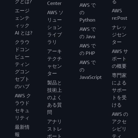
グとは?
る
Center
AWS で
エージ
AWS
AWS ソ
の
ェンテ
re:Post
リュー
Python
ィック
ション
ナレッ
AWS で
AI とは?
ライブ
ジセン
の Java
クラウ
ラリ
ター
AWS で
ドコン
アーキ
AWS サ
の PHP
ピュー
テクチ
ポート
AWS で
ティン
ャセン
の概要
の
グコン
ター
専門家
JavaScript
セプト
製品と
による
のハブ
技術上
サポー
AWS ク
のよく
トを受
ラウド
ある質
ける
セキュ
問
AWS の
リティ
アナリ
アクセ
最新情
ストレ
シビリ
報
ポート
ティ