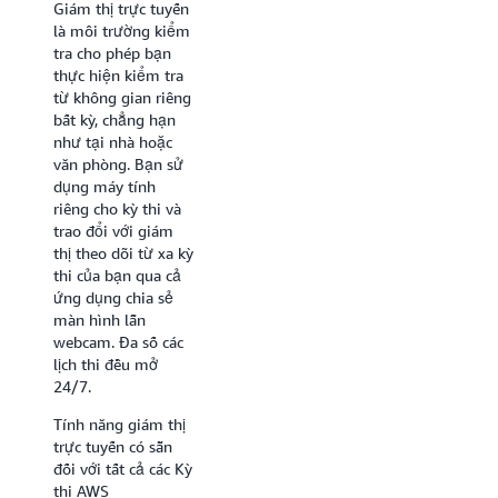
Giám thị trực tuyến
tra là các cơ sở hoạt
là môi trường kiểm
động độc lập với
tra cho phép bạn
AWS, cung cấp giám
thực hiện kiểm tra
thị trực tiếp cũng
từ không gian riêng
như thiết bị kỹ
bất kỳ, chẳng hạn
thuật cần thiết cho
như tại nhà hoặc
kỳ thi, chẳng hạn
văn phòng. Bạn sử
như máy tính đáp
dụng máy tính
ứng yêu cầu hệ
riêng cho kỳ thi và
thống và bảo mật.
trao đổi với giám
Bạn sẽ sử dụng
thị theo dõi từ xa kỳ
máy tính của trung
thi của bạn qua cả
tâm kiểm tra để
ứng dụng chia sẻ
làm bài thi và một
màn hình lẫn
nhân viên tại chỗ sẽ
webcam. Đa số các
hỗ trợ bạn đăng ký
lịch thi đều mở
và lưu trữ bài thi
24/7.
của bạn. Thời gian
hẹn có thể thay đổi
Tính năng giám thị
tùy theo trung tâm
trực tuyến có sẵn
kiểm tra. Để tìm
đối với tất cả các Kỳ
trung tâm kiểm tra
thi AWS