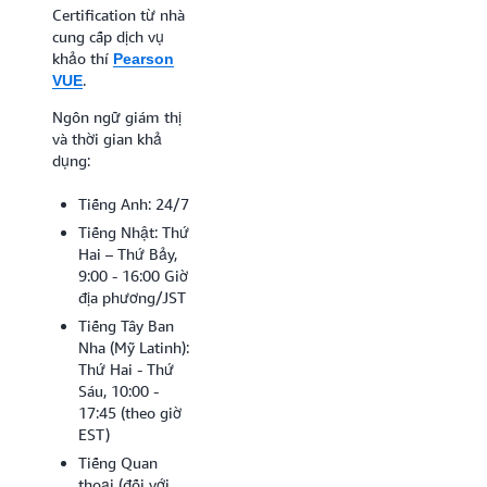
gần bạn, hãy tìm
Certification từ nhà
vùng sẵn sàng bằng
cung cấp dịch vụ
Mã ZIP.
khảo thí
Pearson
.
VUE
Đặt lịch thi
Ngôn ngữ giám thị
và thời gian khả
dụng:
Tiếng Anh: 24/7
Tiếng Nhật: Thứ
Hai – Thứ Bảy,
9:00 - 16:00 Giờ
địa phương/JST
Tiếng Tây Ban
Nha (Mỹ Latinh):
Thứ Hai - Thứ
Sáu, 10:00 -
17:45 (theo giờ
EST)
Tiếng Quan
thoại (đối với