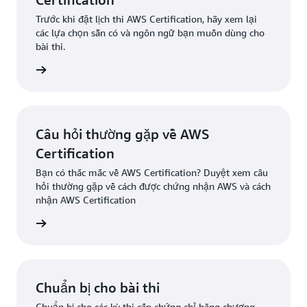
Trước khi đặt lịch thi AWS Certification, hãy xem lại
các lựa chọn sẵn có và ngôn ngữ bạn muốn dùng cho
bài thi.
 bài thi
Câu hỏi thường gặp về AWS
Certification
Bạn có thắc mắc về AWS Certification? Duyệt xem câu
hỏi thường gặp về cách được chứng nhận AWS và cách
nhận AWS Certification
ication
Chuẩn bị cho bài thi
Chuẩn bị cho các kỳ thi cấp chứng chỉ bằng chương