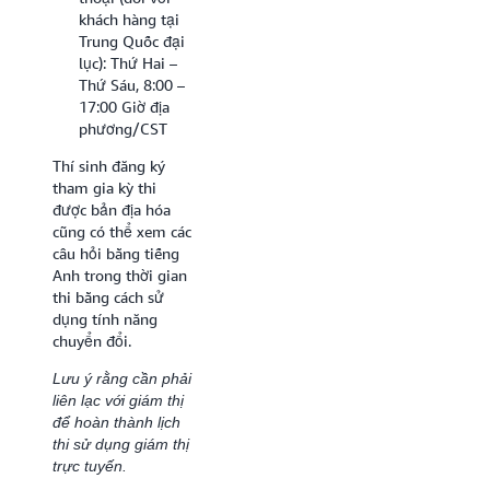
khách hàng tại
Trung Quốc đại
lục): Thứ Hai –
Thứ Sáu, 8:00 –
17:00 Giờ địa
phương/CST
Thí sinh đăng ký
tham gia kỳ thi
được bản địa hóa
cũng có thể xem các
câu hỏi bằng tiếng
Anh trong thời gian
thi bằng cách sử
dụng tính năng
chuyển đổi.
Lưu ý rằng cần phải
liên lạc với giám thị
để hoàn thành lịch
thi sử dụng giám thị
trực tuyến.