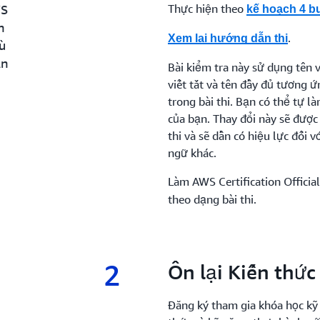
WS
Thực hiện theo
kế hoạch 4 
n
.
Xem lại hướng dẫn thi
ù
ạn
Bài kiểm tra này sử dụng tên 
viết tắt và tên đầy đủ tương 
trong bài thi. Bạn có thể tự l
của bạn. Thay đổi này sẽ được
thi và sẽ dần có hiệu lực đối 
ngữ khác.
Làm AWS Certification Official
theo dạng bài thi.
2
2.
Ôn lại Kiến thứ
Đăng ký tham gia khóa học kỹ 