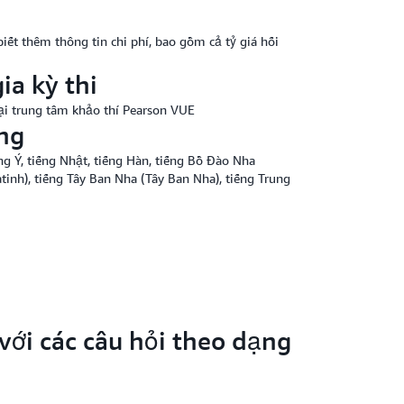
iết thêm thông tin chi phí, bao gồm cả tỷ giá hối
ia kỳ thi
tại trung tâm khảo thí Pearson VUE
ng
ng Ý, tiếng Nhật, tiếng Hàn, tiếng Bồ Đào Nha
atinh), tiếng Tây Ban Nha (Tây Ban Nha), tiếng Trung
 với các câu hỏi theo dạng