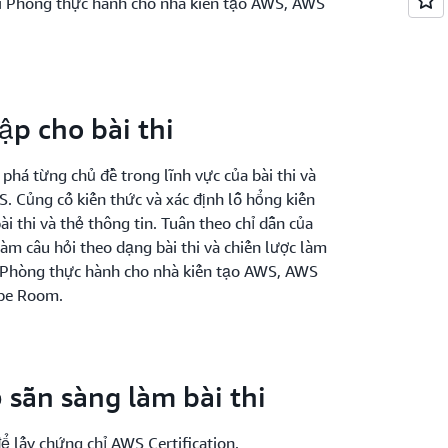
ới Phòng thực hành cho nhà kiến tạo AWS, AWS
ập cho bài thi
phá từng chủ đề trong lĩnh vực của bài thi và
S. Củng cố kiến thức và xác định lỗ hổng kiến
i thi và thẻ thông tin. Tuân theo chỉ dẫn của
làm câu hỏi theo dạng bài thi và chiến lược làm
ới Phòng thực hành cho nhà kiến tạo AWS, AWS
pe Room.
 sẵn sàng làm bài thi
ể lấy chứng chỉ AWS Certification.