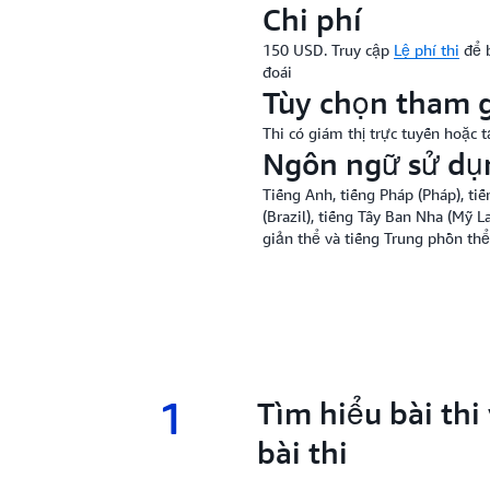
Chi phí
150 USD. Truy cập
Lệ phí thi
để b
đoái
Tùy chọn tham g
Thi có giám thị trực tuyến hoặc 
Ngôn ngữ sử dụ
Tiếng Anh, tiếng Pháp (Pháp), tiế
(Brazil), tiếng Tây Ban Nha (Mỹ L
giản thể và tiếng Trung phồn thể
1
1.
Tìm hiểu bài thi
bài thi