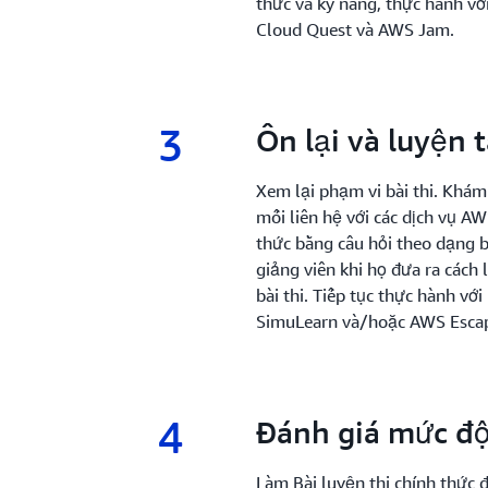
thức và kỹ năng, thực hành v
Cloud Quest và AWS Jam.
3
3.
Ôn lại và luyện t
Xem lại phạm vi bài thi. Khám 
mối liên hệ với các dịch vụ AW
thức bằng câu hỏi theo dạng bà
giảng viên khi họ đưa ra cách 
bài thi. Tiếp tục thực hành v
SimuLearn và/hoặc AWS Esca
4
4.
Đánh giá mức độ
Làm Bài luyện thi chính thức đ