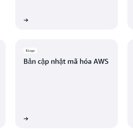
vụ xử lý các vấn đề này và hỗ trợ các công tố viên l
nếu không có các khóa giải mã áp dụng.
chứng.
Để biết thêm thông tin về các dịch vụ hỗ trợ mô hìn
 hiểu thêm
Tìm hiểu th
vận hành, xem
Quyền truy cập của người vận hành 
Blogs
Bản cập nhật mã hóa AWS
 hiểu thêm
Tìm hiểu th