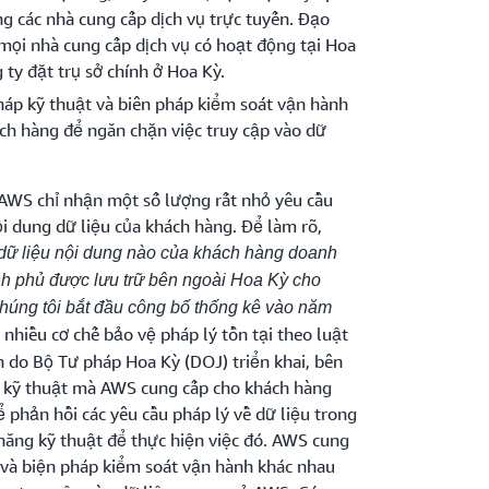
g các nhà cung cấp dịch vụ trực tuyến. Đạo
mọi nhà cung cấp dịch vụ có hoạt động tại Hoa
 ty đặt trụ sở chính ở Hoa Kỳ.
háp kỹ thuật và biên pháp kiểm soát vận hành
h hàng để ngăn chặn việc truy cập vào dữ
 AWS chỉ nhận một số lượng rất nhỏ yêu cầu
nội dung dữ liệu của khách hàng. Để làm rõ,
 dữ liệu nội dung nào của khách hàng doanh
h phủ được lưu trữ bên ngoài Hoa Kỳ cho
chúng tôi bắt đầu công bố thống kê vào năm
nhiều cơ chế bảo vệ pháp lý tồn tại theo luật
h do Bộ Tư pháp Hoa Kỳ (DOJ) triển khai, bên
t kỹ thuật mà AWS cung cấp cho khách hàng
ể phản hồi các yêu cầu pháp lý về dữ liệu trong
năng kỹ thuật để thực hiện việc đó. AWS cung
 và biện pháp kiểm soát vận hành khác nhau