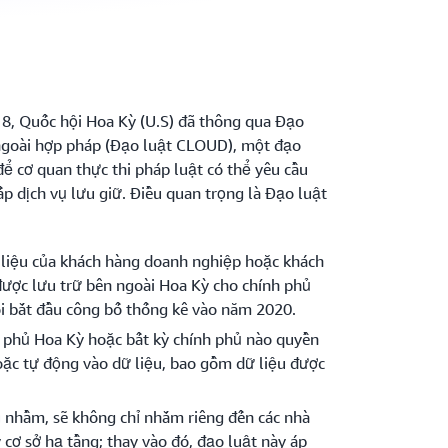
8, Quốc hội Hoa Kỳ (U.S) đã thông qua Đạo
 ngoài hợp pháp (Đạo luật CLOUD), một đạo
ể cơ quan thực thi pháp luật có thể yêu cầu
p dịch vụ lưu giữ. Điều quan trọng là Đạo luật
ữ liệu của khách hàng doanh nghiệp hoặc khách
ược lưu trữ bên ngoài Hoa Kỳ cho chính phủ
ôi bắt đầu công bố thống kê vào năm 2020.
 phủ Hoa Kỳ hoặc bất kỳ chính phủ nào quyền
oặc tự động vào dữ liệu, bao gồm dữ liệu được
u nhầm, sẽ không chỉ nhắm riêng đến các nhà
cơ sở hạ tầng; thay vào đó, đạo luật này áp