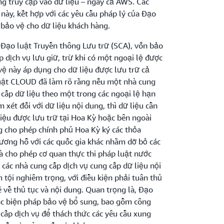
g truy cập vào dữ liệu – ngay cả AWS. Các
này, kết hợp với các yêu cầu pháp lý của Đạo
 bảo vệ cho dữ liệu khách hàng.
Đạo luật Truyền thông Lưu trữ (SCA), vốn bảo
p dịch vụ lưu giữ, trừ khi có một ngoại lệ được
vệ này áp dụng cho dữ liệu được lưu trữ cả
luật CLOUD đã làm rõ rằng nếu một nhà cung
 cấp dữ liệu theo một trong các ngoại lệ hạn
xét đối với dữ liệu nội dung, thì dữ liệu cần
iệu được lưu trữ tại Hoa Kỳ hoặc bên ngoài
 cho phép chính phủ Hoa Kỳ ký các thỏa
ương hỗ với các quốc gia khác nhằm dỡ bỏ các
và cho phép cơ quan thực thi pháp luật nước
u các nhà cung cấp dịch vụ cung cấp dữ liệu nội
 tội nghiêm trọng, với điều kiện phải tuân thủ
 về thủ tục và nội dung. Quan trọng là, Đạo
ác biện pháp bảo vệ bổ sung, bao gồm công
cấp dịch vụ để thách thức các yêu cầu xung