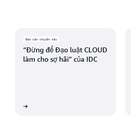
Báo cáo chuyên sâu
“Đừng để Đạo luật CLOUD
làm cho sợ hãi” của IDC
 hiểu thêm
Tìm hiểu th