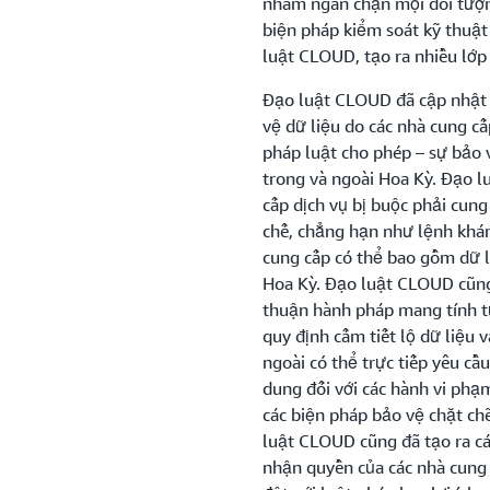
nhằm ngăn chặn mọi đối tượn
biện pháp kiểm soát kỹ thuật 
luật CLOUD, tạo ra nhiều lớp
Đạo luật CLOUD đã cập nhật 
vệ dữ liệu do các nhà cung cấ
pháp luật cho phép – sự bảo 
trong và ngoài Hoa Kỳ. Đạo 
cấp dịch vụ bị buộc phải cung
chế, chẳng hạn như lệnh khám 
cung cấp có thể bao gồm dữ l
Hoa Kỳ. Đạo luật CLOUD cũng
thuận hành pháp mang tính t
quy định cấm tiết lộ dữ liệu 
ngoài có thể trực tiếp yêu cầ
dung đối với các hành vi phạm
các biện pháp bảo vệ chặt chẽ
luật CLOUD cũng đã tạo ra c
nhận quyền của các nhà cung 