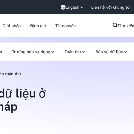
English
Liên hệ với chúng tôi
Giải pháp
Định giá
Tài nguyên
Tìm kiế
ật
Trường hợp sử dụng
Tuân thủ
Bảo vệ dữ liệu
nh tuân thủ
dữ liệu ở
háp