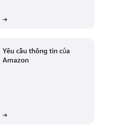
ựa chọn cơ chế phù hợp để thu thập bằng
h không cho phép quyền truy cập của người
êm
trên AWS
.
Yêu cầu thông tin của
Amazon
êm