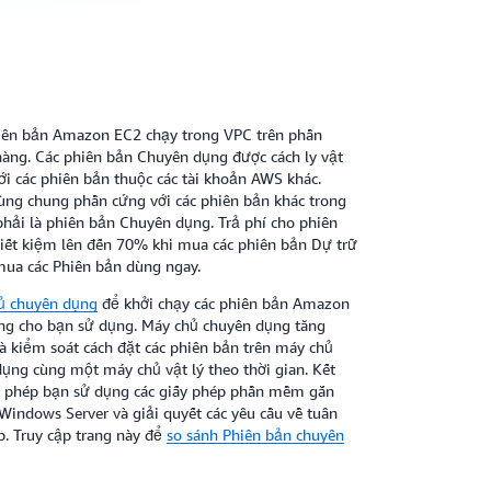
hiên bản Amazon EC2 chạy trong VPC trên phần
àng. Các phiên bản Chuyên dụng được cách ly vật
ới các phiên bản thuộc các tài khoản AWS khác.
ùng chung phần cứng với các phiên bản khác trong
ải là phiên bản Chuyên dụng. Trả phí cho phiên
iết kiệm lên đến 70% khi mua các phiên bản Dự trữ
mua các Phiên bản dùng ngay.
ủ chuyên dụng
để khởi chạy các phiên bản Amazon
êng cho bạn sử dụng. Máy chủ chuyên dụng tăng
 kiểm soát cách đặt các phiên bản trên máy chủ
dụng cùng một máy chủ vật lý theo thời gian. Kết
o phép bạn sử dụng các giấy phép phần mềm gắn
Windows Server và giải quyết các yêu cầu về tuân
p. Truy cập trang này để
so sánh Phiên bản chuyên