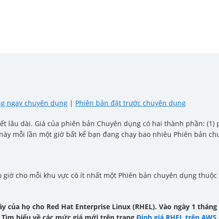
ng ngay chuyên dụng
|
Phiên bản đặt trước chuyên dụng
t lâu dài. Giá của phiên bản Chuyên dụng có hai thành phần: (1) p
 này mỗi lần một giờ bất kể bạn đang chạy bao nhiêu Phiên bản ch
 giờ cho mỗi khu vực có ít nhất một Phiên bản chuyên dụng thuộc 
y của họ cho Red Hat Enterprise Linux (RHEL). Vào ngày 1 tháng 
 Tìm hiểu về các mức giá mới trên trang
Định giá RHEL trên AWS
.