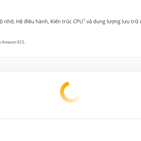
1
ộ nhớ, Hệ điều hành, Kiến trúc CPU
và dung lượng lưu trữ 
ho Amazon ECS.