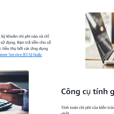
 kỳ khoản chi phí nào và chỉ
sử dụng. Bạn trả tiền cho số
 tiêu thụ bởi các ứng dụng
iner Service (ECS) hoặc
Công cụ tính 
Tính toán chi phí của kiến tr
nhất.