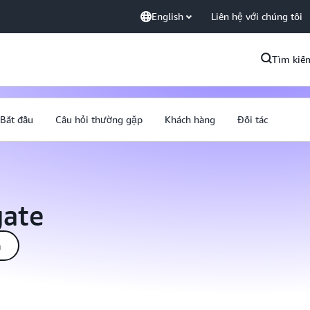
English
Liên hệ với chúng tôi
Tìm kiế
Bắt đầu
Câu hỏi thường gặp
Khách hàng
Đối tác
gate
á