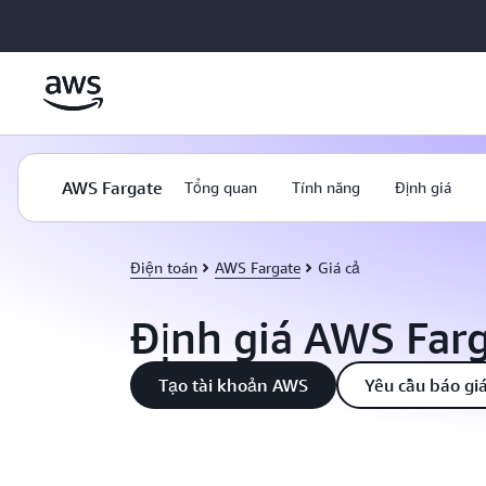
Chuyển đến nội dung chính
AWS Fargate
Tổng quan
Tính năng
Định giá
Điện toán
AWS Fargate
Giá cả
Định giá AWS Far
Tạo tài khoản AWS
Yêu cầu báo gi