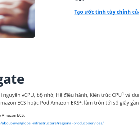
Tạo ước tính tùy chỉnh củ
gate
1
ài nguyên vCPU, bộ nhớ, Hệ điều hành, Kiến trúc CPU
và du
2
 Amazon ECS hoặc Pod Amazon EKS
, làm tròn tới số giây gầ
ho Amazon ECS.
about-aws/global-infrastructure/regional-product-services/