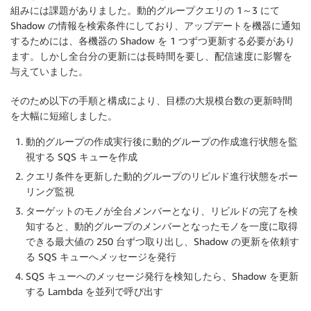
組みには課題がありました。動的グループクエリの 1～3 にて
Shadow の情報を検索条件にしており、アップデートを機器に通知
するためには、各機器の Shadow を 1 つずつ更新する必要があり
ます。しかし全台分の更新には長時間を要し、配信速度に影響を
与えていました。
そのため以下の手順と構成により、目標の大規模台数の更新時間
を大幅に短縮しました。
動的グループの作成実行後に動的グループの作成進行状態を監
視する SQS キューを作成
クエリ条件を更新した動的グループのリビルド進行状態をポー
リング監視
ターゲットのモノが全台メンバーとなり、リビルドの完了を検
知すると、動的グループのメンバーとなったモノを一度に取得
できる最大値の 250 台ずつ取り出し、Shadow の更新を依頼す
る SQS キューへメッセージを発行
SQS キューへのメッセージ発行を検知したら、Shadow を更新
する Lambda を並列で呼び出す