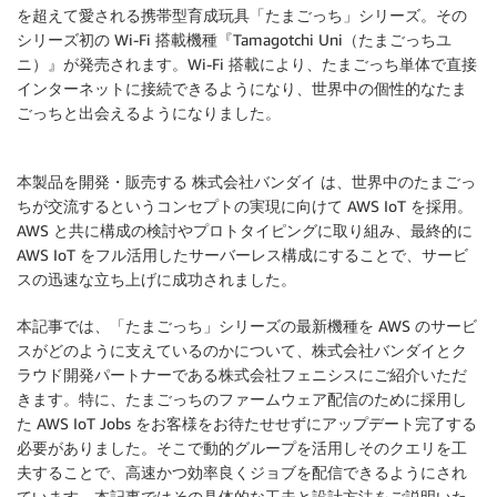
を超えて愛される携帯型育成玩具「たまごっち」シリーズ。その
シリーズ初の Wi-Fi 搭載機種『Tamagotchi Uni（たまごっちユ
ニ）』が発売されます。Wi-Fi 搭載により、たまごっち単体で直接
インターネットに接続できるようになり、世界中の個性的なたま
ごっちと出会えるようになりました。
本製品を開発・販売する 株式会社バンダイ は、世界中のたまごっ
ちが交流するというコンセプトの実現に向けて AWS IoT を採用。
AWS と共に構成の検討やプロトタイピングに取り組み、最終的に
AWS IoT をフル活用したサーバーレス構成にすることで、サービ
スの迅速な立ち上げに成功されました。
本記事では、「たまごっち」シリーズの最新機種を AWS のサービ
スがどのように支えているのかについて、株式会社バンダイとク
ラウド開発パートナーである株式会社フェニシスにご紹介いただ
きます。特に、たまごっちのファームウェア配信のために採用し
た AWS IoT Jobs をお客様をお待たせせずにアップデート完了する
必要がありました。そこで動的グループを活用しそのクエリを工
夫することで、高速かつ効率良くジョブを配信できるようにされ
ています。本記事ではその具体的な工夫と設計方法をご説明いた