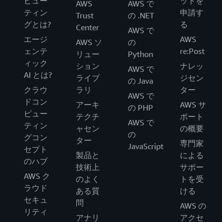
ピュー
ットを
AWS
AWS で
ティン
申請す
Trust
の .NET
グとは?
る
Center
AWS で
エージ
AWS
AWS ソ
の
ェンテ
re:Post
リュー
Python
ィック
ション
ナレッ
AWS で
AI とは?
ライブ
ジセン
の Java
クラウ
ラリ
ター
AWS で
ドコン
アーキ
AWS サ
の PHP
ピュー
テクチ
ポート
AWS で
ティン
ャセン
の概要
の
グコン
ター
専門家
JavaScript
セプト
製品と
による
のハブ
技術上
サポー
AWS ク
のよく
トを受
ラウド
ある質
ける
セキュ
問
AWS の
リティ
アナリ
アクセ