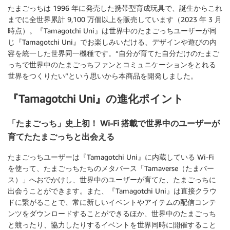
たまごっちは 1996 年に発売した携帯型育成玩具で、誕生からこれ
までに全世界累計 9,100 万個以上を販売しています（2023 年 3 月
時点）。『Tamagotchi Uni』は世界中のたまごっちユーザーが同
じ『Tamagotchi Uni』でお楽しみいだける、デザインや遊びの内
容を統一した世界同一機種です。“自分が育てた自分だけのたまご
っちで世界中のたまごっちファンとコミュニケーションをとれる
世界をつくりたい”という思いから本商品を開発しました。
『Tamagotchi Uni』の進化ポイント
「たまごっち」史上初！ Wi-Fi 搭載で世界中のユーザーが
育てたたまごっちと出会える
たまごっちユーザーは『Tamagotchi Uni』に内蔵している Wi-Fi
を使って、たまごっちたちのメタバース「Tamaverse（たまバー
ス）」へおでかけし、世界中のユーザーが育てた、たまごっちに
出会うことができます。また、『Tamagotchi Uni』は直接クラウ
ドに繋がることで、常に新しいイベントやアイテムの配信コンテ
ンツをダウンロードすることができるほか、世界中のたまごっち
と競ったり、協力したりするイベントを世界同時に開催すること