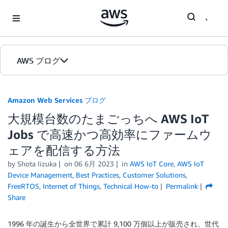
Skip to Main Content
AWS ブログ
ホーム
Amazon Web Services ブログ
大規模台数のたまごっちへ AWS IoT
カテゴリ
Jobs で高速かつ高効率にファームウ
エディション
ェアを配信する方法
by
Shota Iizuka
on
06 6月 2023
in
AWS IoT Core
,
AWS IoT
Device Management
,
Best Practices
,
Customer Solutions
,
FreeRTOS
,
Internet of Things
,
Technical How-to
Permalink
Share
1996 年の誕生から全世界で累計 9,100 万個以上が販売され、世代