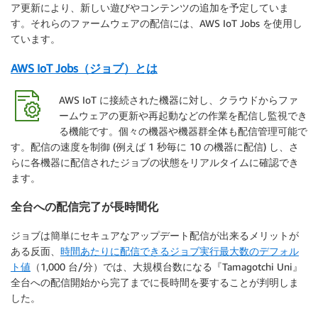
ア更新により、新しい遊びやコンテンツの追加を予定していま
す。それらのファームウェアの配信には、AWS IoT Jobs を使用し
ています。
AWS IoT Jobs（ジョブ）とは
AWS IoT に接続された機器に対し、クラウドからファ
ームウェアの更新や再起動などの作業を配信し監視でき
る機能です。個々の機器や機器群全体も配信管理可能で
す。配信の速度を制御 (例えば 1 秒毎に 10 の機器に配信) し、さ
らに各機器に配信されたジョブの状態をリアルタイムに確認でき
ます。
全台への配信完了が長時間化
ジョブは簡単にセキュアなアップデート配信が出来るメリットが
ある反面、
時間あたりに配信できるジョブ実行最大数のデフォル
ト値
（1,000 台/分）では、大規模台数になる『Tamagotchi Uni』
全台への配信開始から完了までに長時間を要することが判明しま
した。