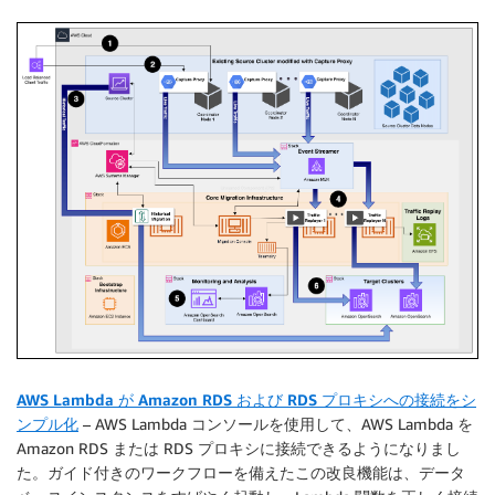
AWS Lambda が Amazon RDS および RDS プロキシへの接続をシ
ンプル化
– AWS Lambda コンソールを使用して、AWS Lambda を
Amazon RDS または RDS プロキシに接続できるようになりまし
た。ガイド付きのワークフローを備えたこの改良機能は、データ