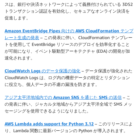
スは、銀行や決済ネットワークによって義務付けられている 3DS2
トランザクション認証を有効化し、セキュアなオンライン決済を
促進します。
Amazon EventBridge Pipes 向けの AWS CloudFormation テンプ
レート生成の発表
– この発表に伴い、CloudFormation テンプレー
トを使用して EventBridge リソースのデプロイを効率化すること
が可能になり、イベント駆動型アーキテクチャ (EDA) の開発が加
速化されます。
CloudWatch Logs のデータ保護の強化
– データ保護が強化された
CloudWatch Logs は、ログ内の機密データの特定とリダクション
に役立ち、個人データの不慮の漏洩を防ぎます。
アジア太平洋地域内での Amazon SNS を通じた SMS の送信
– こ
の発表に伴い、ジャカルタ地域からアジア太平洋全域で SMS メッ
セージングを使用できるようになりました。
AWS Lambda adds support for Python 3.12
– このリリースによ
り、Lambda 関数に最新バージョンの Python が導入されます。