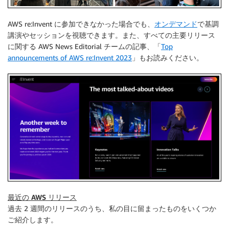
AWS re:Invent に参加できなかった場合でも、
オンデマンド
で基調
講演やセッションを視聴できます。また、すべての主要リリース
に関する AWS News Editorial チームの記事、「
Top
announcements of AWS re:Invent 2023
」もお読みください。
最近の AWS リリース
過去 2 週間のリリースのうち、私の目に留まったものをいくつか
ご紹介します。