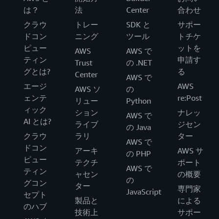
は？
法
Center
合わせ
クラウ
トレー
SDK と
サポー
ドコン
ニング
ツール
トチケ
ピュー
ットを
AWS
AWS で
ティン
申請す
Trust
の .NET
グとは?
る
Center
AWS で
エージ
AWS
AWS ソ
の
ェンテ
re:Post
リュー
Python
ィック
ション
ナレッ
AWS で
AI とは?
ライブ
ジセン
の Java
クラウ
ラリ
ター
AWS で
ドコン
アーキ
AWS サ
の PHP
ピュー
テクチ
ポート
AWS で
ティン
ャセン
の概要
の
グコン
ター
専門家
JavaScript
セプト
製品と
による
のハブ
技術上
サポー