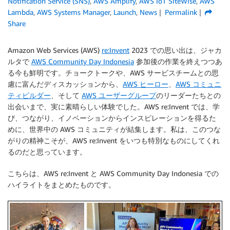
Notification Service (SNS)
,
AWS Amplify
,
AWS IoT SiteWise
,
AWS
Lambda
,
AWS Systems Manager
,
Launch
,
News
Permalink
Share
Amazon Web Services (AWS)
re:Invent
2023 での思い出は、ジャカ
ルタで
AWS Community Day Indonesia
参加後の作業を終えつつあ
る今も鮮明です。チョークトークや、AWS サービスチームとの思
慮に富んだディスカッションから、
AWS ヒーロー
、
AWS コミュニ
ティビルダー
、そして
AWS ユーザーグループ
のリーダーたちとの
出会いまで、実に素晴らしい体験でした。AWS re:Invent では、学
び、つながり、イノベーションからインスピレーションを得るた
めに、世界中の AWS コミュニティが結集します。私は、このつな
がりの精神こそが、AWS re:Invent をいつも特別なものにしてくれ
るのだと思っています。
こちらは、AWS re:Invent と AWS Community Day Indonesia での
ハイライトをまとめたものです。