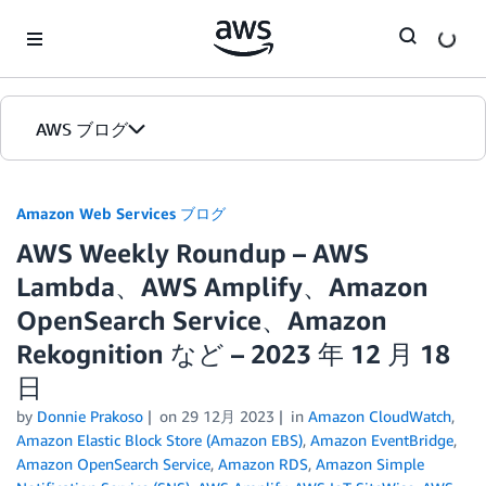
Skip to Main Content
AWS ブログ
ホーム
Amazon Web Services ブログ
AWS Weekly Roundup – AWS
カテゴリ
Lambda、AWS Amplify、Amazon
エディション
OpenSearch Service、Amazon
Rekognition など – 2023 年 12 月 18
日
by
Donnie Prakoso
on
29 12月 2023
in
Amazon CloudWatch
,
Amazon Elastic Block Store (Amazon EBS)
,
Amazon EventBridge
,
Amazon OpenSearch Service
,
Amazon RDS
,
Amazon Simple