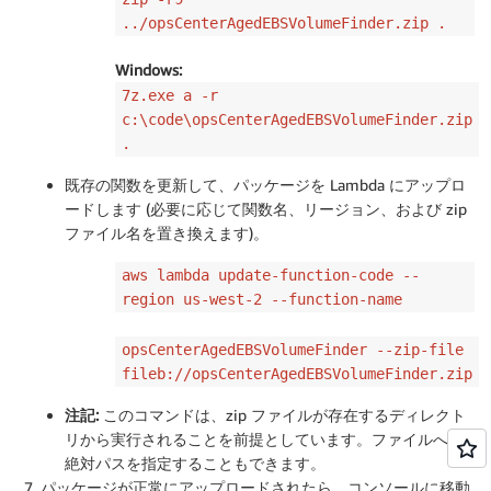
../opsCenterAgedEBSVolumeFinder.zip .
Windows:
7z.exe a -r
c:\code\opsCenterAgedEBSVolumeFinder.zip
.
既存の関数を更新して、パッケージを Lambda にアップロ
ードします (必要に応じて関数名、リージョン、および zip
ファイル名を置き換えます)。
aws lambda update-function-code --
region us-west-2 --function-name
opsCenterAgedEBSVolumeFinder --zip-file
fileb://opsCenterAgedEBSVolumeFinder.zip
注記:
このコマンドは、zip ファイルが存在するディレクト
リから実行されることを前提としています。ファイルへの
絶対パスを指定することもできます。
パッケージが正常にアップロードされたら、コンソールに移動