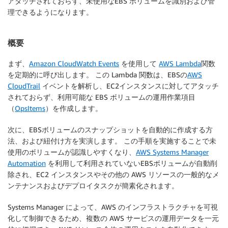
アタッチされておらず、未使用なEBS ボリュームを識別および管
理できるようになります。
概要
まず、
Amazon CloudWatch Events
を使用して
AWS Lambda
関数
を定期的に呼び出します。 この Lambda 関数は、EBSの
AWS
CloudTrail
イベントを解析し、EC2インスタンスに対してアタッチ
されておらず、利用可能な EBS ボリュームの運用作業項目
（
OpsItems
）を作成します。
次に、EBSボリュームのスナップショットを自動的に作成する方
法、および紐付け方を実演します。 この手順を実施することで未
使用のボリュームが認識しやすくなり、
AWS Systems Manager
Automation
を利用して利用されていないEBSボリュームが自動削
除され、EC2 インスタンスやその他の AWS リソースの一般的なメ
ンテナンスおよびデプロイタスクが簡素化されます。
Systems Manager によって、AWS のインフラストラクチャを可視
化して制御できるため、複数の AWS サービスの運用データを一元