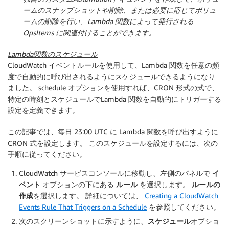
ームのスナップショットや削除、または必要に応じてボリュ
ームの削除を行い、Lambda 関数によって発行される
OpsItems に関連付けることができます。
Lambda関数のスケジュール
CloudWatch イベントルールを使用して、Lambda 関数を任意の頻
度で自動的に呼び出されるようにスケジュールできるようになり
ました。 schedule オプションを使用すれば、CRON 形式の式で、
特定の時刻とスケジュールでLambda 関数を自動的にトリガーする
設定を定義できます。
この記事では、毎日 23:00 UTC に Lambda 関数を呼び出すように
CRON 式を設定します。 このスケジュールを設定するには、次の
手順に従ってください。
CloudWatch サービスコンソールに移動し、左側のパネルで
イ
ベント
オプションの下にある
ルール
を選択します。
ルールの
作成
を選択します。 詳細については、
Creating a CloudWatch
Events Rule That Triggers on a Schedule
を参照してください。
次のスクリーンショットに示すように、
スケジュール
オプショ