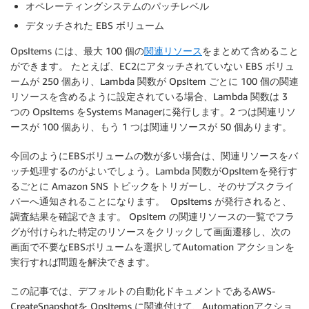
オペレーティングシステムのパッチレベル
デタッチされた EBS ボリューム
OpsItems には、最大 100 個の
関連リソース
をまとめて含めること
ができます。 たとえば、EC2にアタッチされていない EBS ボリュ
ームが 250 個あり、Lambda 関数が OpsItem ごとに 100 個の関連
リソースを含めるように設定されている場合、Lambda 関数は 3
つの OpsItems をSystems Managerに発行します。2 つは関連リソ
ースが 100 個あり、もう 1 つは関連リソースが 50 個あります。
今回のようにEBSボリュームの数が多い場合は、関連リソースをバ
ッチ処理するのがよいでしょう。Lambda 関数がOpsItemを発行す
るごとに Amazon SNS トピックをトリガーし、そのサブスクライ
バーへ通知されることになります。 OpsItems が発行されると、
調査結果を確認できます。 OpsItem の関連リソースの一覧でフラ
グが付けられた特定のリソースをクリックして画面遷移し、次の
画面で不要なEBSボリュームを選択してAutomation アクションを
実行すれば問題を解決できます。
この記事では、デフォルトの自動化ドキュメントであるAWS-
CreateSnapshotを OpsItems に関連付けて、Automationアクショ