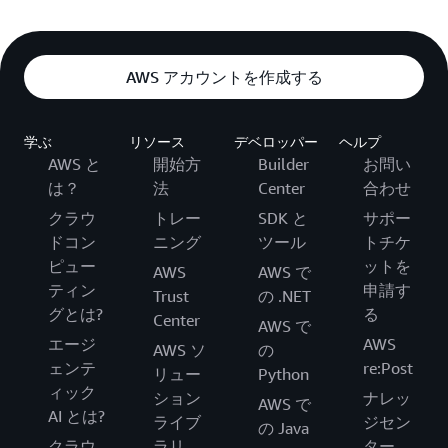
AWS アカウントを作成する
学ぶ
リソース
デベロッパー
ヘルプ
AWS と
開始方
Builder
お問い
は？
法
Center
合わせ
クラウ
トレー
SDK と
サポー
ドコン
ニング
ツール
トチケ
ピュー
ットを
AWS
AWS で
ティン
申請す
Trust
の .NET
グとは?
る
Center
AWS で
エージ
AWS
AWS ソ
の
ェンテ
re:Post
リュー
Python
ィック
ション
ナレッ
AWS で
AI とは?
ライブ
ジセン
の Java
クラウ
ラリ
ター