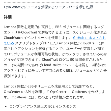
OpsCenterでリソースを管理するワークフローを示した図
詳細
Lambda 関数を定期的に実行し、EBS ボリュームに関連するログ
エントリをCloudTrail で解析できるように、スケジュール化された
CloudWatch イベントルールを使用します。
GitHub にホストされ
ている
スクリプトをデプロイしたLambda 関数がCloudTrail に保
管されたアクションを解析することで、ユーザーが定義した期間
でEBSボリュームが利用可能な状態、かつデタッチされているのか
どうかが判別できます。CloudTrail ログは 90 日間保存されるた
め、その期間中であればCloudTrailのイベントを確認し、期間内の
アクティビティに基づいて本当に必要なEBSボリュームかどうかを
識別できます。
Lambda 関数がEBSボリュームを未使用として識別すると、
OpsCenter の API を利用して OpsCenter に OpsItems を作成しま
す。 OpsItems には、次のような情報が含まれます。
コンプライアンス違反の EC2 インスタンス