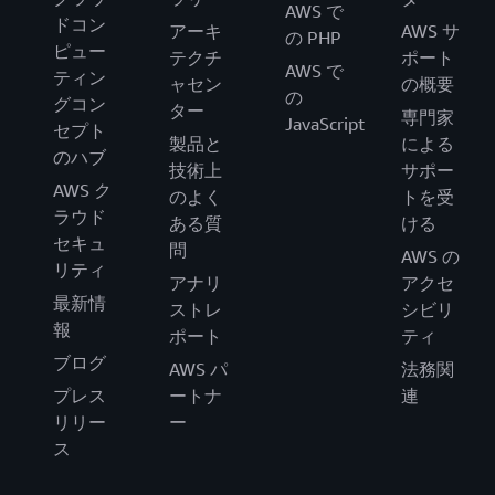
AWS で
ドコン
アーキ
AWS サ
の PHP
ピュー
テクチ
ポート
AWS で
ティン
ャセン
の概要
の
グコン
ター
専門家
JavaScript
セプト
製品と
による
のハブ
技術上
サポー
AWS ク
のよく
トを受
ラウド
ある質
ける
セキュ
問
AWS の
リティ
アナリ
アクセ
最新情
ストレ
シビリ
報
ポート
ティ
ブログ
AWS パ
法務関
プレス
ートナ
連
リリー
ー
ス