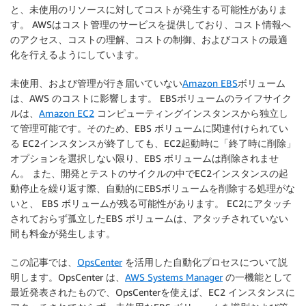
と、未使用のリソースに対してコストが発生する可能性がありま
す。 AWSはコスト管理のサービスを提供しており、コスト情報へ
のアクセス、コストの理解、コストの制御、およびコストの最適
化を行えるようにしています。
未使用、および管理が行き届いていない
Amazon EBS
ボリューム
は、AWS のコストに影響します。 EBSボリュームのライフサイク
ルは、
Amazon EC2
コンピューティングインスタンスから独立し
て管理可能です。そのため、EBS ボリュームに関連付けられてい
る EC2インスタンスが終了しても、EC2起動時に「終了時に削除」
オプションを選択しない限り、EBS ボリュームは削除されませ
ん。 また、開発とテストのサイクルの中でEC2インスタンスの起
動停止を繰り返す際、自動的にEBSボリュームを削除する処理がな
いと、 EBS ボリュームが残る可能性があります。 EC2にアタッチ
されておらず孤立したEBS ボリュームは、アタッチされていない
間も料金が発生します。
この記事では、
OpsCenter
を活用した自動化プロセスについて説
明します。OpsCenter は、
AWS Systems Manager
の一機能として
最近発表されたもので、OpsCenterを使えば、EC2 インスタンスに