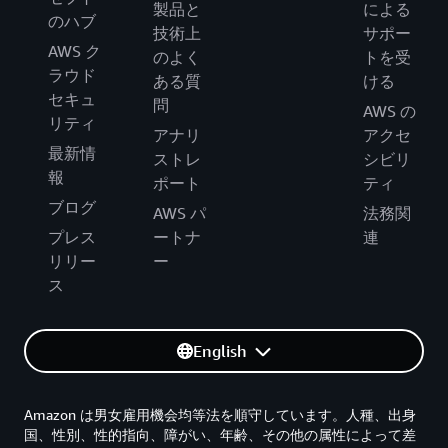
製品と
による
のハブ
技術上
サポー
AWS ク
のよく
トを受
ラウド
ある質
ける
セキュ
問
AWS の
リティ
アナリ
アクセ
最新情
ストレ
シビリ
報
ポート
ティ
ブログ
AWS パ
法務関
プレス
ートナ
連
リリー
ー
ス
English
Amazon は男女雇用機会均等法を順守しています。人種、出身
国、性別、性的指向、障がい、年齢、その他の属性によって差