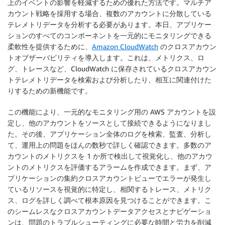
上のイベントの影響を軽減するための優れた方法です。マルチア
カウント戦略を採用する場合、複数のアカウントに分散している
テレメトリデータを分析する必要があります。本日、アプリケー
ションのすべてのコンポーネントを一元的にモニタリングできる
柔軟性を提供するために、
Amazon CloudWatch
の
クロスアカウン
トオブザーバビリティ
を導入します。これは、メトリクス、ロ
グ、トレースなど、CloudWatch に保存されているクロスアカウン
トテレメトリデータを検索および分析したり、相互に関連付けた
りするための新機能です。
この機能により、一元的なモニタリング用の AWS アカウントを設
定し、他のアカウントをソースとして接続できるようになりまし
た。その後、アプリケーション全体のログを検索、監査、分析し
て、運用上の問題をほんの数秒で詳しく確認できます。多数のア
カウントのメトリクスを 1 か所で検出して視覚化し、他のアカウ
ントのメトリクスを評価するアラームを作成できます。まず、ア
プリケーションの集約クロスアカウントビューでエラーが発生し
ているリソースを視覚的に特定し、相関するトレース、メトリク
ス、ログを詳しく調べて根本原因を見つけることができます。こ
のシームレスなクロスアカウントデータアクセスとナビゲーショ
ンは、問題のトラブルシューティングに必要な時間と労力を削減