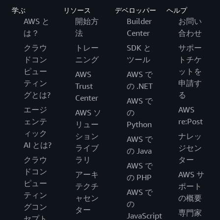
学ぶ
リソース
デベロッパー
ヘルプ
AWS と
開始方
Builder
お問い
は？
法
Center
合わせ
クラウ
トレー
SDK と
サポー
ドコン
ニング
ツール
トチケ
ピュー
ットを
AWS
AWS で
ティン
申請す
Trust
の .NET
グとは?
る
Center
AWS で
エージ
AWS
AWS ソ
の
ェンテ
re:Post
リュー
Python
ィック
ション
ナレッ
AWS で
AI とは?
ライブ
ジセン
の Java
クラウ
ラリ
ター
AWS で
ドコン
アーキ
AWS サ
の PHP
ピュー
テクチ
ポート
AWS で
ティン
ャセン
の概要
の
グコン
ター
専門家
JavaScript
セプト