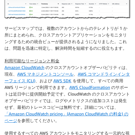
サービスマップでは、複数のアカウントからのテレメトリが 1 か
所にまとめられ、クロスアカウントアプリケーションをモニタリ
ングするための統合ビューが提供されるようになりました。これ
は、問題を迅速に特定し、解決時間を短縮するのに役立ちます。
利用可能なリージョンと料金
Amazon CloudWatch
のクロスアカウントオブザーバビリティは、
現在、
AWS マネジメントコンソール
、
AWS コマンドラインインタ
ーフェイス (CLI)
、および
AWS SDK
を使用して、すべての商用
AWS リージョンで利用できます。
AWS CloudFormation
のサポー
トは近日中に提供開始予定です。CloudWatch のクロスアカウント
オブザーバビリティでは、ログやメトリクスの追加コストは発生
せず、最初のトレースコピーは無料です。詳細については、
「Amazon CloudWatch pricing」(Amazon CloudWatch の料金) の
ページ
を参照してください。
使用するすべての AWS アカウントをモニタリングする一元的な視