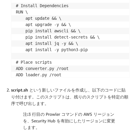
# Install Dependencies

RUN \

    apt update && \

    apt upgrade -y && \

    pip install awscli && \

    pip install detect-secrets && \

    apt install jq -y && \

    apt install -y python3-pip

# Place scripts

ADD converter.py /root

ADD loader.py /root

ADD script.sh /root

script.sh
という新しいファイルを作成し、以下のコードに貼
# Installs prowler, moves scripts into prowler dir
り付けます。このスクリプトは、残りのスクリプトを特定の順
RUN \

序で呼び出します。
    git clone https://github.com/toniblyx/prowler 
    mv root/converter.py /prowler && \

注:
3 行目の Prowler コマンドの AWS リージョン
    mv root/loader.py /prowler && \

を、Security Hub を有効にしたリージョンに変更
    mv root/script.sh /prowler

します。