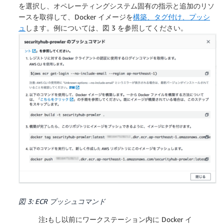
        NOTES = finding['NOTES']

を選択し、オペレーティングシステム固有の指示と追加のリソ
ースを取得して、Docker イメージを
構築、タグ付け、プッシ
        print("Adding finding:", TITLE_ID, TITLE_T
ュ
します。例については、図 3 を参照してください。
        table.put_item(

           Item={

               'TITLE_ID': TITLE_ID,

               'TITLE_TEXT': TITLE_TEXT,

               'RESULT': RESULT,

               'NOTES': NOTES,

            }

図 3: ECR プッシュコマンド
注:
もし以前にワークステーション内に Docker イ