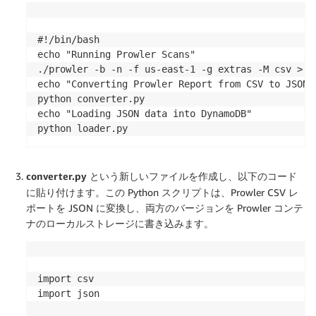
# Runs prowler, ETLs ouput with converter and load
WORKDIR /prowler

RUN pip3 install boto3

#!/bin/bash

echo "Running Prowler Scans"

./prowler -b -n -f us-east-1 -g extras -M csv > pr
echo "Converting Prowler Report from CSV to JSON"

python converter.py

echo "Loading JSON data into DynamoDB"

converter.py
という新しいファイルを作成し、以下のコード
に貼り付けます。この Python スクリプトは、Prowler CSV レ
ポートを JSON に変換し、両方のバージョンを Prowler コンテ
ナのローカルストレージに書き込みます。
import csv

import json
