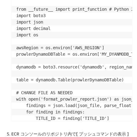
    del element['PROFILE']

    del element['SCORED']

from __future__ import print_function # Python 2/3
    del element['LEVEL']

import boto3

    del element['ACCOUNT_NUM']

import json

    del element['REGION']

import decimal

import os

# writes out to a new file, prettified

with open('format_prowler_report.json', 'w') as f:
awsRegion = os.environ['AWS_REGION']

prowlerDynamoDBTable = os.environ['MY_DYANMODB_TAB
dynamodb = boto3.resource('dynamodb', region_name=
table = dynamodb.Table(prowlerDynamoDBTable)

# CHANGE FILE AS NEEDED

with open('format_prowler_report.json') as json_fi
    findings = json.load(json_file, parse_float = 
    for finding in findings:

        TITLE_ID = finding['TITLE_ID']

        TITLE_TEXT = finding['TITLE_TEXT']

        RESULT = finding['RESULT']

ECR コンソールのリポジトリ内で[
プッシュコマンドの表示
]