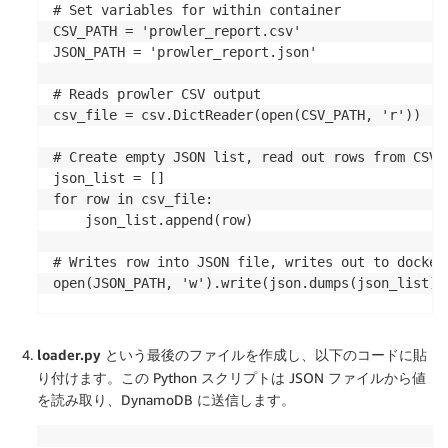
# Set variables for within container

CSV_PATH = 'prowler_report.csv'

JSON_PATH = 'prowler_report.json'

# Reads prowler CSV output

csv_file = csv.DictReader(open(CSV_PATH, 'r'))

# Create empty JSON list, read out rows from CSV i
json_list = []

for row in csv_file:

    json_list.append(row)

# Writes row into JSON file, writes out to docker 
open(JSON_PATH, 'w').write(json.dumps(json_list))

# open newly converted prowler output

with open('prowler_report.json') as f:

loader.py
という最後のファイルを作成し、以下のコードに貼
    data = json.load(f)

り付けます。この Python スクリプトは JSON ファイルから値
を読み取り、DynamoDB に送信します。
# remove data not needed for Security Hub BatchImp
for element in data: 
