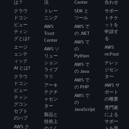
は？
法
Center
合わせ
クラウ
トレー
SDK と
サポー
ドコン
ニング
ツール
トチケ
ピュー
ットを
AWS
AWS で
ティン
申請す
Trust
の .NET
グとは?
る
Center
AWS で
エージ
AWS
AWS ソ
の
ェンテ
re:Post
リュー
Python
ィック
ション
ナレッ
AWS で
AI とは?
ライブ
ジセン
の Java
クラウ
ラリ
ター
AWS で
ドコン
アーキ
AWS サ
の PHP
ピュー
テクチ
ポート
AWS で
ティン
ャセン
の概要
の
グコン
ター
専門家
JavaScript
セプト
製品と
による
のハブ
技術上
サポー
AWS ク
のよく
トを受