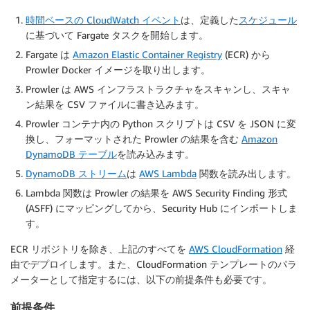
時間ベースの CloudWatch イベント
は、定義した
スケジュール
に基づいて Fargate タスクを開始します。
Fargate は
Amazon Elastic Container Registry
(ECR) から
Prowler Docker イメージを取り出します。
Prowler は AWS インフラストラクチャをスキャンし、スキャ
ン結果を CSV ファイルに書き込みます。
Prowler コンテナ内の Python スクリプトは CSV を JSON に変
換し、フォーマットされた Prowler の結果を含む
Amazon
DynamoDB テーブル
を読み込みます。
DynamoDB ストリーム
は
AWS Lambda
関数を読み出します。
Lambda 関数は Prowler の結果を AWS Security Finding 形式
(ASFF) にマッピングしてから、Security Hub にインポートしま
す。
ECR リポジトリを除き、上記のすべてを
AWS CloudFormation
経
由でデプロイします。また、CloudFormation テンプレートのパラ
メーターとして指定するには、以下の前提条件も必要です。
前提条件