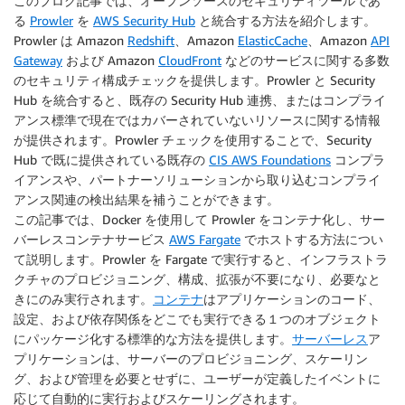
このブログ記事では、オープンソースのセキュリティツールであ
る
Prowler
を
AWS Security Hub
と統合する方法を紹介します。
Prowler は Amazon
Redshift
、Amazon
ElasticCache
、Amazon
API
Gateway
および Amazon
CloudFront
などのサービスに関する多数
のセキュリティ構成チェックを提供します。Prowler と Security
Hub を統合すると、既存の Security Hub 連携、またはコンプライ
アンス標準で現在ではカバーされていないリソースに関する情報
が提供されます。Prowler チェックを使用することで、Security
Hub で既に提供されている既存の
CIS AWS Foundations
コンプラ
イアンスや、パートナーソリューションから取り込むコンプライ
アンス関連の検出結果を補うことができます。
この記事では、Docker を使用して Prowler をコンテナ化し、サー
バーレスコンテナサービス
AWS Fargate
でホストする方法につい
て説明します。Prowler を Fargate で実行すると、インフラストラ
クチャのプロビジョニング、構成、拡張が不要になり、必要なと
きにのみ実行されます。
コンテナ
はアプリケーションのコード、
設定、および依存関係をどこでも実行できる１つのオブジェクト
にパッケージ化する標準的な方法を提供します。
サーバーレス
ア
プリケーションは、サーバーのプロビジョニング、スケーリン
グ、および管理を必要とせずに、ユーザーが定義したイベントに
応じて自動的に実行およびスケーリングされます。