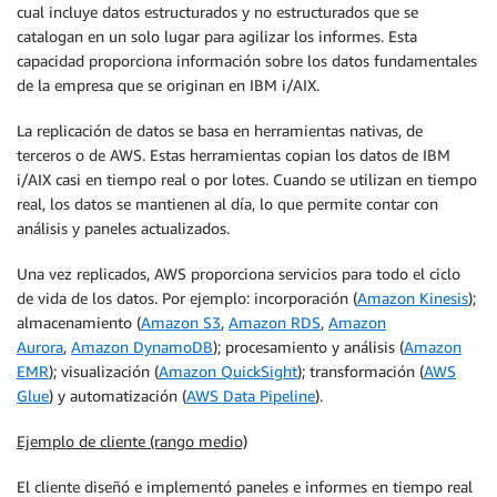
cual incluye datos estructurados y no estructurados que se
catalogan en un solo lugar para agilizar los informes. Esta
capacidad proporciona información sobre los datos fundamentales
de la empresa que se originan en IBM i/AIX.
La replicación de datos se basa en herramientas nativas, de
terceros o de AWS. Estas herramientas copian los datos de IBM
i/AIX casi en tiempo real o por lotes. Cuando se utilizan en tiempo
real, los datos se mantienen al día, lo que permite contar con
análisis y paneles actualizados.
Una vez replicados, AWS proporciona servicios para todo el ciclo
de vida de los datos. Por ejemplo: incorporación (
Amazon Kinesis
);
almacenamiento (
Amazon S3
,
Amazon RDS
,
Amazon
Aurora
,
Amazon DynamoDB
); procesamiento y análisis (
Amazon
EMR
); visualización (
Amazon QuickSight
); transformación (
AWS
Glue
) y automatización (
AWS Data Pipeline
).
Ejemplo de cliente (rango medio)
El cliente diseñó e implementó paneles e informes en tiempo real