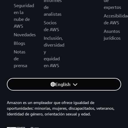
Informes
de
Seguridad
de
expertos
en la
analistas
Accesibilida
nube de
Socios
de AWS
AWS
de AWS
Asuntos
Novedades
Inclusión,
jurídicos
Blogs
diversidad
Notas
y
de
equidad
prensa
en AWS
English
Amazon es un empleador que ofrece igualdad de
oportunidades: minorías, mujeres, discapacitados, veteranos,
identidad de género, orientación sexual y edad.