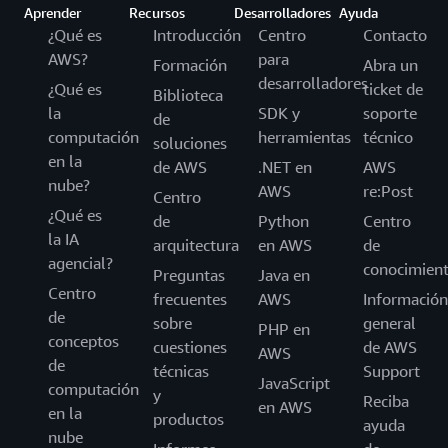
Aprender
Recursos
Desarrolladores
Ayuda
¿Qué es
Introducción
Centro
Contacto
AWS?
para
Formación
Abra un
desarrolladores
¿Qué es
ticket de
Biblioteca
la
SDK y
soporte
de
computación
herramientas
técnico
soluciones
en la
de AWS
.NET en
AWS
nube?
AWS
re:Post
Centro
¿Qué es
de
Python
Centro
la IA
arquitectura
en AWS
de
agencial?
conocimien
Preguntas
Java en
Centro
frecuentes
AWS
Información
de
sobre
general
PHP en
conceptos
cuestiones
de AWS
AWS
de
técnicas
Support
JavaScript
computación
y
Reciba
en AWS
en la
productos
ayuda
nube