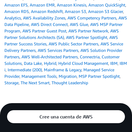
Amazon EFS
,
Amazon EMR
,
Amazon Kinesis
,
Amazon QuickSight
,
Amazon RDS
,
Amazon Redshift
,
Amazon S3
,
Amazon S3 Glacier
,
Analytics
,
AWS Availability Zones
,
AWS Competency Partners
,
AWS
Data Pipeline
,
AWS Direct Connect
,
AWS Glue
,
AWS MSP Partner
Program
,
AWS Partner Guest Post
,
AWS Partner Network
,
AWS
Partner Solutions Architects (SA)
,
AWS Partner Spotlight
,
AWS
Partner Success Stories
,
AWS Public Sector Partners
,
AWS Service
Delivery Partners
,
AWS Services Partners
,
AWS Solution Provider
Partners
,
AWS Well-Architected Partners
,
Connectria
,
Customer
Solutions
,
Data Lake
,
Hybrid
,
Hybrid Cloud Management
,
IBM
,
IBM
i
,
Intermediate (200)
,
Mainframe & Legacy
,
Managed Service
Provider
,
Management Tools
,
Migration
,
MSP Partner Spotlight
,
Storage
,
The Next Smart
,
Thought Leadership
Cree una cuenta de AWS