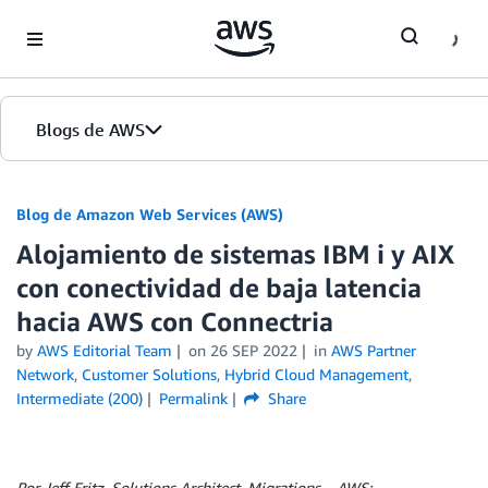
Skip to Main Content
Blogs de AWS
Inicio
Blog de Amazon Web Services (AWS)
Alojamiento de sistemas IBM i y AIX
Ediciones
con conectividad de baja latencia
hacia AWS con Connectria
by
AWS Editorial Team
on
26 SEP 2022
in
AWS Partner
Network
,
Customer Solutions
,
Hybrid Cloud Management
,
Intermediate (200)
Permalink
Share
Por Jeff Fritz, Solutions Architect, Migrations – AWS;