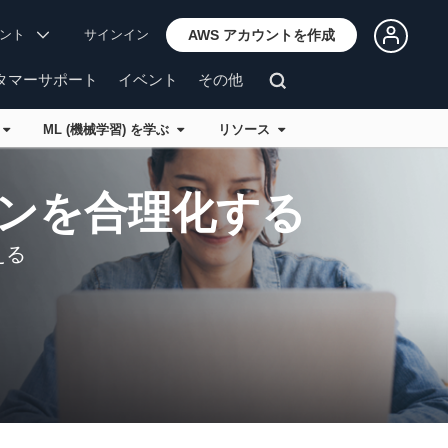
ウント
サインイン
AWS アカウントを作成
タマーサポート
イベント
その他
ャ
ML (機械学習) を学ぶ
リソース
ンを合理化する
える