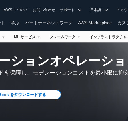
AWS について
お問い合わせ
サポート
日本語
アカ
ント
学ぶ
パートナーネットワーク
AWS Marketplace
カス
ス
ML サービス
フレームワーク
インフラストラクチ
ーションオペレーショ
ドを保護し、モデレーションコストを最小限に抑
Book をダウンロードする