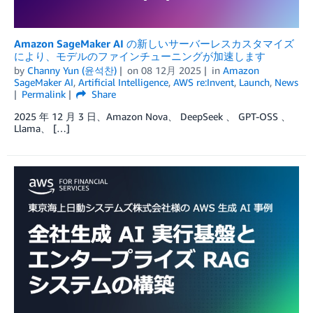
Amazon SageMaker AI の新しいサーバーレスカスタマイズ
により、モデルのファインチューニングが加速します
by
Channy Yun (윤석찬)
on
08 12月 2025
in
Amazon
SageMaker AI
,
Artificial Intelligence
,
AWS re:Invent
,
Launch
,
News
Permalink
Share
2025 年 12 月 3 日、Amazon Nova、 DeepSeek 、 GPT-OSS 、
Llama、 […]