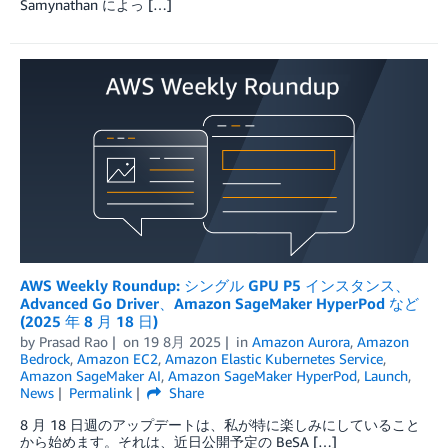
Samynathan によっ […]
AWS Weekly Roundup: シングル GPU P5 インスタンス、
Advanced Go Driver、Amazon SageMaker HyperPod など
(2025 年 8 月 18 日)
by
Prasad Rao
on
19 8月 2025
in
Amazon Aurora
,
Amazon
Bedrock
,
Amazon EC2
,
Amazon Elastic Kubernetes Service
,
Amazon SageMaker AI
,
Amazon SageMaker HyperPod
,
Launch
,
News
Permalink
Share
8 月 18 日週のアップデートは、私が特に楽しみにしていること
から始めます。それは、近日公開予定の BeSA […]