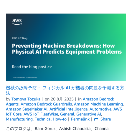
機械の故障予防： フィジカル AI が機器の問題を予測する方
法
by
Tomoya Tozuka
on
20 8月 2025
in
Amazon Bedrock
Agents
,
Amazon Bedrock Guardrails
,
Amazon Machine Learning
,
Amazon SageMaker AI
,
Artificial Intelligence
,
Automotive
,
AWS
IoT Core
,
AWS IoT FleetWise
,
General
,
Generative AI
,
Manufacturing
,
Technical How-to
Permalink
Share
このブログは、Ram Gorur、Ashish Chaurasia、Channa