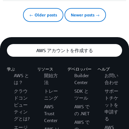
← Older posts
Newer posts →
AWS アカウントを作成する
学ぶ
リソース
デベロッパー
ヘルプ
AWS と
開始方
Builder
お問い
は？
法
Center
合わせ
クラウ
トレー
SDK と
サポー
ドコン
ニング
ツール
トチケ
ピュー
ットを
AWS
AWS で
ティン
申請す
Trust
の .NET
グとは?
る
Center
AWS で
エージ
AWS