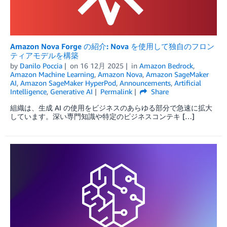
Amazon Nova Forge の紹介: Nova を使用して独自のフロン
ティアモデルを構築
by
Danilo Poccia
on
16 12月 2025
in
Amazon Bedrock
,
Amazon Machine Learning
,
Amazon Nova
,
Amazon SageMaker
AI
,
Amazon SageMaker HyperPod
,
Announcements
,
Artificial
Intelligence
,
Generative AI
Permalink
Share
組織は、生成 AI の使用をビジネスのあらゆる部分で急速に拡大
しています。深い専門知識や特定のビジネスコンテキ […]