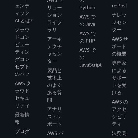
AWS ソ
の
ェンテ
re:Post
リュー
Python
ィック
ション
ナレッ
AWS で
AI とは?
ライブ
ジセン
の Java
クラウ
ラリ
ター
AWS で
ドコン
アーキ
AWS サ
の PHP
ピュー
テクチ
ポート
AWS で
ティン
ャセン
の概要
の
グコン
ター
専門家
JavaScript
セプト
製品と
による
のハブ
技術上
サポー
AWS ク
のよく
トを受
ラウド
ある質
ける
セキュ
問
AWS の
リティ
アナリ
アクセ
最新情
ストレ
シビリ
報
ポート
ティ
ブログ
AWS パ
法務関