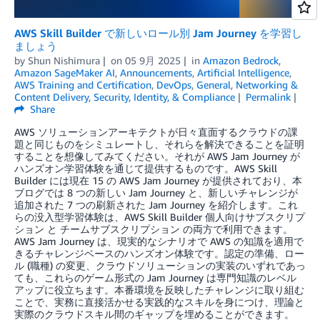
AWS Skill Builder で新しいロール別 Jam Journey を学習し
ましょう
by
Shun Nishimura
on
05 9月 2025
in
Amazon Bedrock
,
Amazon SageMaker AI
,
Announcements
,
Artificial Intelligence
,
AWS Training and Certification
,
DevOps
,
General
,
Networking &
Content Delivery
,
Security, Identity, & Compliance
Permalink
Share
AWS ソリューションアーキテクトが日々直面するクラウドの課
題と同じものをシミュレートし、それらを解決できることを証明
することを想像してみてください。それが AWS Jam Journey が
ハンズオン学習体験を通じて提供するものです。AWS Skill
Builder には現在 15 の AWS Jam Journey が提供されており、本
ブログでは 8 つの新しい Jam Journey と、新しいチャレンジが
追加された 7 つの刷新された Jam Journey を紹介します。これ
らの没入型学習体験は、AWS Skill Builder 個人向けサブスクリプ
ション と チームサブスクリプション の両方で利用できます。
AWS Jam Journey は、現実的なシナリオで AWS の知識を適用で
きるチャレンジベースのハンズオン体験です。認定の準備、ロー
ル (職種) の変更、クラウドソリューションの実装のいずれであっ
ても、これらのゲーム形式の Jam Journey は専門知識のレベル
アップに役立ちます。本番環境を反映したチャレンジに取り組む
ことで、実務に直接活かせる実践的なスキルを身につけ、理論と
実際のクラウドスキル間のギャップを埋めることができます。