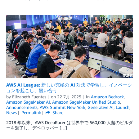
AWS AI League: 新しい究極の AI 対決で学習し、イノベーシ
ョンを起こし、競い合う
by
Elizabeth Fuentes
on
22 7月 2025
in
Amazon Bedrock
,
Amazon SageMaker AI
,
Amazon SageMaker Unified Studio
,
Announcements
,
AWS Summit New York
,
Generative AI
,
Launch
,
News
Permalink
Share
2018 年以来、AWS DeepRacer は世界中で 560,000 人超のビルダ
ーを魅了し、デベロッパー […]