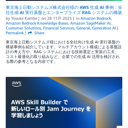
東京海上日動システムズ株式会社様の AWS 生成 AI 事例：全
社生成 AI 実行基盤とエンタープライズ RAG システムの構築
by
Yosuke Kambe
on
28 11月 2025
in
Amazon Bedrock
,
Amazon Bedrock Knowledge Bases
,
Amazon SageMaker AI
,
Customer Solutions
,
Financial Services
,
General
,
Generative AI
Permalink
Share
東京海上日動システムズ様における全社向け生成 AI 実行基盤の
構築事例を紹介しています。マルチアカウント構成による基盤設
計の考え方や、RAG システムにおける技術選定と実装の工夫、
コスト最適化の取り組みなど、企業での生成 AI 活用を検討され
る際の参考となる内容です。