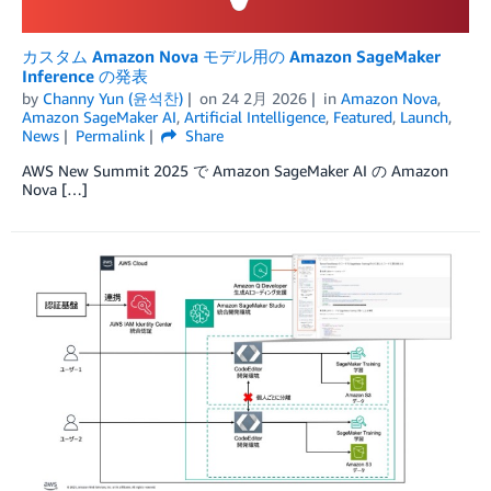
カスタム Amazon Nova モデル用の Amazon SageMaker
Inference の発表
by
Channy Yun (윤석찬)
on
24 2月 2026
in
Amazon Nova
,
Amazon SageMaker AI
,
Artificial Intelligence
,
Featured
,
Launch
,
News
Permalink
Share
AWS New Summit 2025 で Amazon SageMaker AI の Amazon
Nova […]