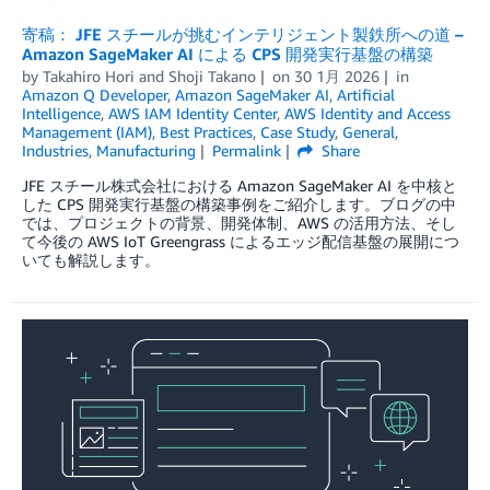
寄稿： JFE スチールが挑むインテリジェント製鉄所への道 –
Amazon SageMaker AI による CPS 開発実行基盤の構築
by
Takahiro Hori
and
Shoji Takano
on
30 1月 2026
in
Amazon Q Developer
,
Amazon SageMaker AI
,
Artificial
Intelligence
,
AWS IAM Identity Center
,
AWS Identity and Access
Management (IAM)
,
Best Practices
,
Case Study
,
General
,
Industries
,
Manufacturing
Permalink
Share
JFE スチール株式会社における Amazon SageMaker AI を中核と
した CPS 開発実行基盤の構築事例をご紹介します。ブログの中
では、プロジェクトの背景、開発体制、AWS の活用方法、そし
て今後の AWS IoT Greengrass によるエッジ配信基盤の展開につ
いても解説します。