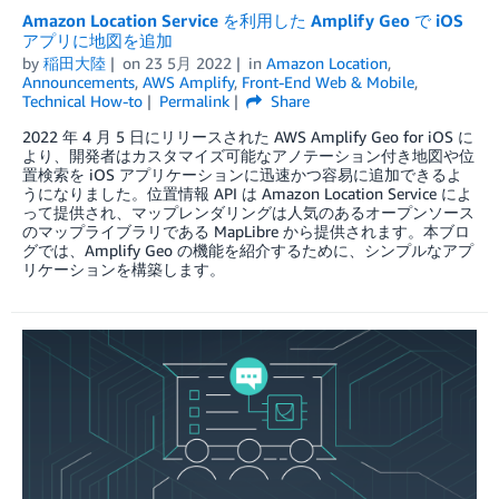
Amazon Location Service を利用した Amplify Geo で iOS
アプリに地図を追加
by
稲田大陸
on
23 5月 2022
in
Amazon Location
,
Announcements
,
AWS Amplify
,
Front-End Web & Mobile
,
Technical How-to
Permalink
Share
2022 年 4 月 5 日にリリースされた AWS Amplify Geo for iOS に
より、開発者はカスタマイズ可能なアノテーション付き地図や位
置検索を iOS アプリケーションに迅速かつ容易に追加できるよ
うになりました。位置情報 API は Amazon Location Service によ
って提供され、マップレンダリングは人気のあるオープンソース
のマップライブラリである MapLibre から提供されます。本ブロ
グでは、Amplify Geo の機能を紹介するために、シンプルなアプ
リケーションを構築します。