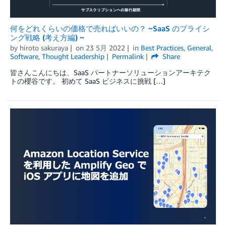
何をどれくらいの価格で売ればいいの？ ~SaaS のプライシ
ング戦略 (考え方編) ~
by
hiroto sakuraya
on
23 5月 2022
in
Best Practices
,
General
,
Software
,
Thought Leadership
Permalink
Share
皆さんこんにちは、SaaS パートナーソリューションアーキテク
トの櫻谷です。 初めて SaaS ビジネスに挑戦 […]