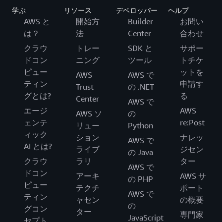
学ぶ
リソース
デベロッパー
ヘルプ
AWS と
開始方
Builder
お問い
は？
法
Center
合わせ
クラウ
トレー
SDK と
サポー
ドコン
ニング
ツール
トチケ
ピュー
ットを
AWS
AWS で
ティン
申請す
Trust
の .NET
グとは?
る
Center
AWS で
エージ
AWS
AWS ソ
の
ェンテ
re:Post
リュー
Python
ィック
ション
ナレッ
AWS で
AI とは?
ライブ
ジセン
の Java
クラウ
ラリ
ター
AWS で
ドコン
アーキ
AWS サ
の PHP
ピュー
テクチ
ポート
AWS で
ティン
ャセン
の概要
の
グコン
ター
専門家
JavaScript
セプト