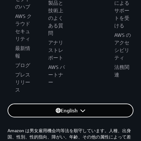
製品と
による
のハブ
技術上
サポー
AWS ク
のよく
トを受
ラウド
ある質
ける
セキュ
問
AWS の
リティ
アナリ
アクセ
最新情
ストレ
シビリ
報
ポート
ティ
ブログ
AWS パ
法務関
プレス
ートナ
連
リリー
ー
ス
English
Amazon は男女雇用機会均等法を順守しています。人種、出身
国、性別、性的指向、障がい、年齢、その他の属性によって差