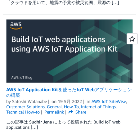
「クラウドを用いて、地震の予兆や被災範囲、震源の […]
AWS IoT Application Kitを使ったIoT Webアプリケーション
の構築
by
Satoshi Watanabe
on
19 5月 2022
in
AWS IoT SiteWise
,
Customer Solutions
,
General
,
How-To
,
Internet of Things
,
Technical How-to
Permalink
Share
この記事は Sudhir Jena によって投稿された Build IoT web
applications […]