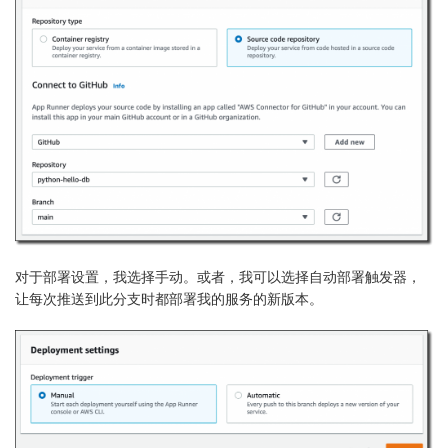
def
all_books
(
request
)
:
    mycursor 
=
 mydb
.
cursor
(
)
    mycursor
.
execute
(
'SELECT name, title, year FROM 
    title 
=
'Books'
    message 
=
'<html><head><title>'
+
 title 
+
'</tit
    message 
+=
'<h1>'
+
 title 
+
'</h1>'
    message 
+=
'<ul>'
for
(
name
,
 title
,
 year
)
in
 mycursor
:
        message 
+=
'<li>'
+
 name 
+
' - '
+
 title 
+
'
    message 
+=
'</ul>'
    message 
+=
'</body></html>'
return
 Response
(
message
)
对于部署设置，我选择
手动
。或者，我可以选择
自动
部署触发器，
if
 __name__ 
==
'__main__'
:
让每次推送到此分支时都部署我的服务的新版本。
with
 Configurator
(
)
as
 config
:
        config
.
add_route
(
'all_books'
,
'/'
)
        config
.
add_view
(
all_books
,
 route_name
=
'all_b
        app 
=
 config
.
make_wsgi_app
(
)
    server 
=
 make_server
(
'0.0.0.0'
,
 PORT
,
 app
)
    server
.
serve_forever
(
)