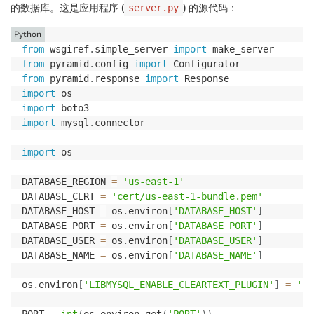
的数据库。这是应用程序 (
) 的源代码：
server.py
Python
from
 wsgiref
.
simple_server 
import
from
 pyramid
.
config 
import
from
 pyramid
.
response 
import
import
import
import
 mysql
.
connector

import
 os

DATABASE_REGION 
=
'us-east-1'
DATABASE_CERT 
=
'cert/us-east-1-bundle.pem'
DATABASE_HOST 
=
 os
.
environ
[
'DATABASE_HOST'
]
DATABASE_PORT 
=
 os
.
environ
[
'DATABASE_PORT'
]
DATABASE_USER 
=
 os
.
environ
[
'DATABASE_USER'
]
DATABASE_NAME 
=
 os
.
environ
[
'DATABASE_NAME'
]
os
.
environ
[
'LIBMYSQL_ENABLE_CLEARTEXT_PLUGIN'
]
=
'1'