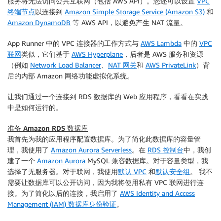
服务将无法访问公共互联网（包括 AWS API）。您还可以设置
VPC
终端节点
以连接到
Amazon Simple Storage Service (Amazon S3)
和
Amazon DynamoDB
等 AWS API，以避免产生 NAT 流量。
App Runner 中的 VPC 连接器的工作方式与
AWS Lambda
中的
VPC
联网
类似，它们基于
AWS Hyperplane
，后者是 AWS 服务和资源
（例如
Network Load Balancer
、
NAT 网关
和
AWS PrivateLink
）背
后的内部 Amazon 网络功能虚拟化系统。
让我们通过一个连接到 RDS 数据库的 Web 应用程序，看看在实践
中是如何运行的。
准备 Amazon RDS 数据库
我首先为我的应用程序配置数据库。为了简化此数据库的容量管
理，我使用了
Amazon Aurora Serverless
。在
RDS 控制台
中，我创
建了一个
Amazon Aurora
MySQL 兼容数据库。对于
容量类型
，我
选择了
无服务器
。对于联网，我使用
默认 VPC
和
默认安全组
。 我不
需要让数据库可以公开访问，因为我将使用私有 VPC 联网进行连
接。为了简化以后的连接，我启用了
AWS Identity and Access
Management (IAM)
数据库身份验证
。