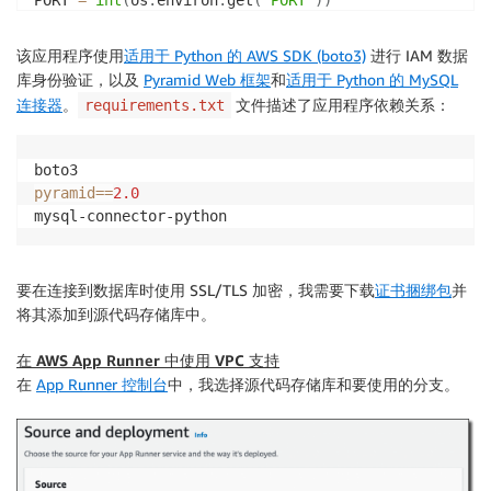
PORT 
=
int
(
os
.
environ
.
get
(
'PORT'
)
)
rds 
=
 boto3
.
client
(
'rds'
)
该应用程序使用
适用于 Python 的 AWS SDK (boto3)
进行 IAM 数据
库身份验证，以及
Pyramid Web 框架
和
适用于 Python 的 MySQL
try
:
连接器
。
文件描述了应用程序依赖关系：
requirements.txt
    token 
=
 rds
.
generate_db_auth_token
(
        DBHostname
=
DATABASE_HOST
,
        Port
=
DATABASE_PORT
,
        DBUsername
=
DATABASE_USER
,
pyramid
==
2.0
        Region
=
DATABASE_REGION

mysql-connector-python
)
    mydb 
=
  mysql
.
connector
.
connect
(
        host
=
DATABASE_HOST
,
要在连接到数据库时使用 SSL/TLS 加密，我需要下载
证书捆绑包
并
        user
=
DATABASE_USER
,
将其添加到源代码存储库中。
        passwd
=
token
,
        port
=
DATABASE_PORT
,
在 AWS App Runner 中使用 VPC 支持
        database
=
DATABASE_NAME
,
在
App Runner 控制台
中，我选择
源代码存储库
和要使用的分支。
        ssl_ca
=
DATABASE_CERT

)
except
 Exception 
as
 e
:
print
(
'Database connection failed due to {}'
.
for