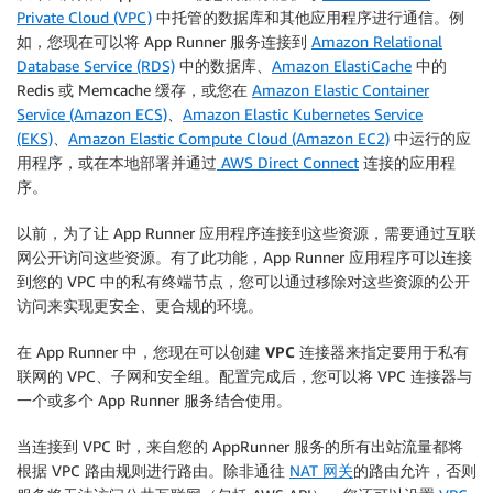
Private Cloud (VPC)
中托管的数据库和其他应用程序进行通信。例
如，您现在可以将 App Runner 服务连接到
Amazon Relational
Database Service (RDS)
中的数据库、
Amazon ElastiCache
中的
Redis 或 Memcache 缓存，或您在
Amazon Elastic Container
Service (Amazon ECS)
、
Amazon Elastic Kubernetes Service
(EKS)
、
Amazon Elastic Compute Cloud (Amazon EC2)
中运行的应
用程序，或在本地部署并通过
AWS Direct Connect
连接的应用程
序。
以前，为了让 App Runner 应用程序连接到这些资源，需要通过互联
网公开访问这些资源。有了此功能，App Runner 应用程序可以连接
到您的 VPC 中的私有终端节点，您可以通过移除对这些资源的公开
访问来实现更安全、更合规的环境。
在 App Runner 中，您现在可以创建
VPC 连接器
来指定要用于私有
联网的 VPC、子网和安全组。配置完成后，您可以将 VPC 连接器与
一个或多个 App Runner 服务结合使用。
当连接到 VPC 时，来自您的 AppRunner 服务的所有出站流量都将
根据 VPC 路由规则进行路由。除非通往
NAT 网关
的路由允许，否则