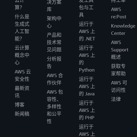
云计
发工具
持工单
决方案
算？
包与工
库
AWS
具
什么是
re:Post
架构中
生成式
运行于
心
Knowledge
人工智
AWS 上
Center
产品和
能？
的 .NET
技术常
AWS
云计算
运行于
见问题
Support
概念中
AWS 上
概述
分析报
心
的
告
获取专
Python
AWS 云
家帮助
AWS 合
安全性
运行于
作伙伴
AWS 可
AWS 上
最新资
访问性
AWS 包
的 Java
讯
容性、
法律
运行于
博客
多样性
AWS 上
新闻稿
和公平
的 PHP
性
运行于
AWS 上