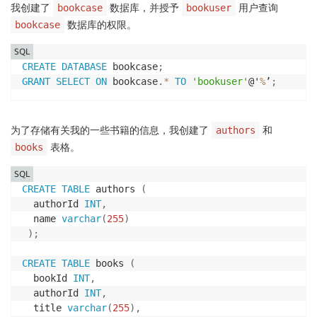
我创建了
数据库，并授予
用户查询
bookcase
bookuser
数据库的权限。
bookcase
SQL
CREATE
DATABASE
 bookcase
;
GRANT
SELECT
ON
 bookcase
.
*
TO
'bookuser'
@'
%
’
;
为了存储有关我的一些书籍的信息，我创建了
和
authors
表格。
books
SQL
CREATE
TABLE
 authors 
(
  authorId 
INT
,
  name 
varchar
(
255
)
)
;
CREATE
TABLE
 books 
(
  bookId 
INT
,
  authorId 
INT
,
  title 
varchar
(
255
)
,