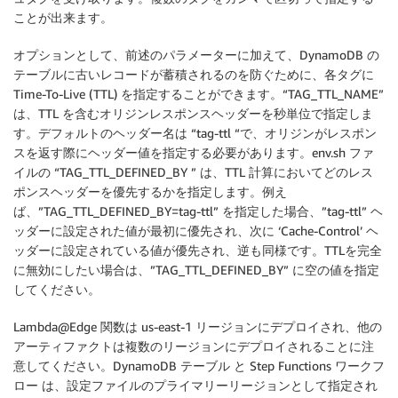
ことが出来ます。
オプションとして、前述のパラメーターに加えて、DynamoDB の
テーブルに古いレコードが蓄積されるのを防ぐために、各タグに
Time-To-Live (TTL) を指定することができます。“TAG_TTL_NAME”
は、TTL を含むオリジンレスポンスヘッダーを秒単位で指定しま
す。デフォルトのヘッダー名は “tag-ttl “で、オリジンがレスポン
スを返す際にヘッダー値を指定する必要があります。env.sh ファ
イルの “TAG_TTL_DEFINED_BY ” は、TTL 計算においてどのレス
ポンスヘッダーを優先するかを指定します。例え
ば、”TAG_TTL_DEFINED_BY=tag-ttl” を指定した場合、”tag-ttl” ヘ
ッダーに設定された値が最初に優先され、次に ‘Cache-Control’ ヘ
ッダーに設定されている値が優先され、逆も同様です。TTLを完全
に無効にしたい場合は、”TAG_TTL_DEFINED_BY” に空の値を指定
してください。
Lambda@Edge 関数は us-east-1 リージョンにデプロイされ、他の
アーティファクトは複数のリージョンにデプロイされることに注
意してください。DynamoDB テーブル と Step Functions ワークフ
ロー は、設定ファイルのプライマリーリージョンとして指定され