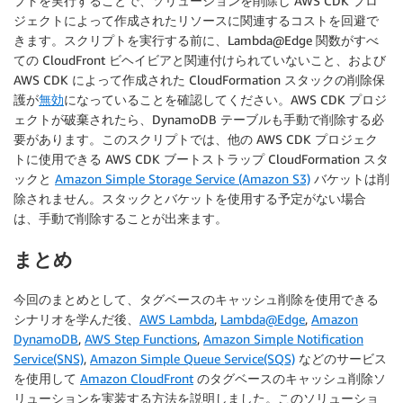
プトを実行することで、ソリューションを削除し AWS CDK プロ
ジェクトによって作成されたリソースに関連するコストを回避で
きます。スクリプトを実行する前に、Lambda@Edge 関数がすべ
ての CloudFront ビヘイビアと関連付けられていないこと、および
AWS CDK によって作成された CloudFormation スタックの削除保
護が
無効
になっていることを確認してください。AWS CDK プロジ
ェクトが破棄されたら、DynamoDB テーブルも手動で削除する必
要があります。このスクリプトでは、他の AWS CDK プロジェク
トに使用できる AWS CDK ブートストラップ CloudFormation スタ
ックと
Amazon Simple Storage Service (Amazon S3)
バケットは削
除されません。スタックとバケットを使用する予定がない場合
は、手動で削除することが出来ます。
まとめ
今回のまとめとして、タグベースのキャッシュ削除を使用できる
シナリオを学んだ後、
AWS Lambda
,
Lambda@Edge
,
Amazon
DynamoDB
,
AWS Step Functions
,
Amazon Simple Notification
Service(SNS)
,
Amazon Simple Queue Service(SQS)
などのサービス
を使用して
Amazon CloudFront
のタグベースのキャッシュ削除ソ
リューションを実装する方法を説明しました。このソリューショ