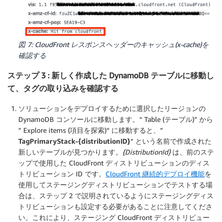
図 7: CloudFront レスポンスヘッダーのキャッシュ(x-cache)を
確認する
ステップ 3 : 新しく作成した DynamoDB テーブルに移動し
て、タグの取り込みを確認する
ソリューションをデプロイするために選択したリージョンの
DynamoDB コンソールに移動します。“ Table (テーブル)” から
” Explore items (項目を探索)“ に移動すると、”
TagPrimaryStack-{distributionID}
“ という名前で作成された
新しいテーブルが見つかります。
{DistributionId}
は、前のステ
ップで使用した CloudFront ディストリビューションのディス
トリビューション ID です。
CloudFront 継続的デプロイ機能
を
使用してステージングディストリビューションでテストする場
合は、ステップ 2 で説明されているようにステージングディス
トリビューションも設定する必要があることに注意してくださ
い。これにより、ステージング CloudFront ディストリビュー