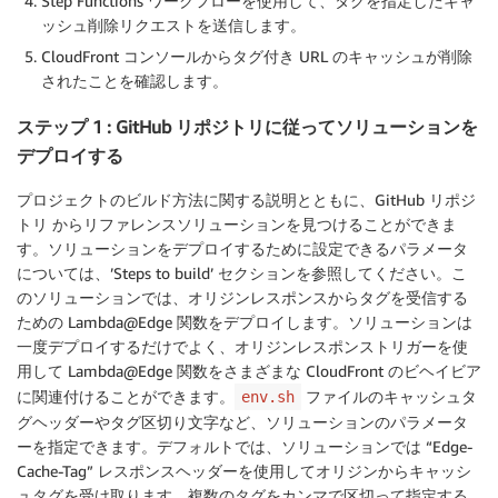
Step Functions ワークフローを使用して、タグを指定したキャ
ッシュ削除リクエストを送信します。
CloudFront コンソールからタグ付き URL のキャッシュが削除
されたことを確認します。
ステップ 1 : GitHub リポジトリに従ってソリューションを
デプロイする
プロジェクトのビルド方法に関する説明とともに、GitHub リポジ
トリ からリファレンスソリューションを見つけることができま
す。ソリューションをデプロイするために設定できるパラメータ
については、’Steps to build’ セクションを参照してください。こ
のソリューションでは、オリジンレスポンスからタグを受信する
ための Lambda@Edge 関数をデプロイします。ソリューションは
一度デプロイするだけでよく、オリジンレスポンストリガーを使
用して Lambda@Edge 関数をさまざまな CloudFront のビヘイビア
に関連付けることができます。
ファイルのキャッシュタ
env.sh
グヘッダーやタグ区切り文字など、ソリューションのパラメータ
ーを指定できます。デフォルトでは、ソリューションでは “Edge-
Cache-Tag” レスポンスヘッダーを使用してオリジンからキャッシ
ュタグを受け取ります。複数のタグをカンマで区切って指定する