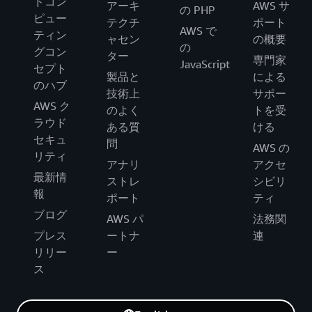
ドコン
アーキ
AWS サ
の PHP
ピュー
テクチ
ポート
AWS で
ティン
ャセン
の概要
の
グコン
ター
専門家
JavaScript
セプト
製品と
による
のハブ
技術上
サポー
AWS ク
のよく
トを受
ラウド
ある質
ける
セキュ
問
AWS の
リティ
アナリ
アクセ
最新情
ストレ
シビリ
報
ポート
ティ
ブログ
AWS パ
法務関
プレス
ートナ
連
リリー
ー
ス