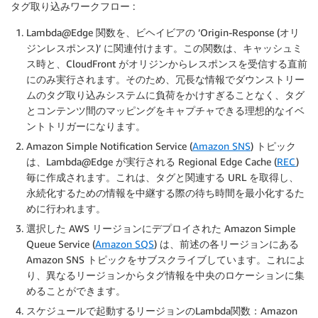
タグ取り込みワークフロー :
Lambda@Edge 関数を、ビヘイビアの ’Origin-Response (オリ
ジンレスポンス)’ に関連付けます。この関数は、キャッシュミ
ス時と、CloudFront がオリジンからレスポンスを受信する直前
にのみ実行されます。そのため、冗長な情報でダウンストリー
ムのタグ取り込みシステムに負荷をかけすぎることなく、タグ
とコンテンツ間のマッピングをキャプチャできる理想的なイベ
ントトリガーになります。
Amazon Simple Notification Service (
Amazon SNS
) トピック
は、Lambda@Edge が実行される Regional Edge Cache (
REC
)
毎に作成されます。これは、タグと関連する URL を取得し、
永続化するための情報を中継する際の待ち時間を最小化するた
めに行われます。
選択した AWS リージョンにデプロイされた Amazon Simple
Queue Service (
Amazon SQS
) は、前述の各リージョンにある
Amazon SNS トピックをサブスクライブしています。これによ
り、異なるリージョンからタグ情報を中央のロケーションに集
めることができます。
スケジュールで起動するリージョンのLambda関数：Amazon