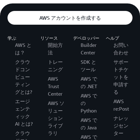
AWS アカウントを作成する
学ぶ
リソース
デベロッパー
ヘルプ
AWS と
開始方
Builder
お問い
は？
法
Center
合わせ
クラウ
トレー
SDK と
サポー
ドコン
ニング
ツール
トチケ
ピュー
ットを
AWS
AWS で
ティン
申請す
Trust
の .NET
グとは?
る
Center
AWS で
エージ
AWS
AWS ソ
の
ェンテ
re:Post
リュー
Python
ィック
ション
ナレッ
AWS で
AI とは?
ライブ
ジセン
の Java
クラウ
ラリ
ター
AWS で