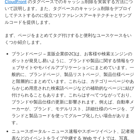
CloudFront
のタグベースでのキャッシュ削除を実装する方法につ
いて説明します。また、タグベースのキャッシュ削除をデプロイ
してテストするのに役立つリファレンスアーキテクチャとサンプ
ルコードを提供します。
まず、ページをまとめてタグ付けすると便利なユースケースをい
くつか紹介します。
ブランドページ
– 直販企業(D2C)は、お客様や検索エンジンの
ボットが発見し易いように、ブランドや製品に関する情報をウ
ェブサイトやモバイルアプリケーションにまとめています。一
般的に、ブランドページ、製品リストページ、製品仕様ページ
と階層的にまとめています。これらは、カテゴリーページやあ
らかじめ用意された検索語ページなどの補助的なページに結び
付けられることもあります。これらはすべてつながっており、
ブランドや製品仕様の更新に影響されます。例えば、自動車メ
ーカーが、ブランド、モデルリスト、詳細仕様のページを、ブ
ランドと製品コードを使ってグループ化したい場合がありま
す。
ニュースポータル
– ニュース速報やスポーツイベント、記者発
表などのイベントをライブ中継する Web サイトでは、写真、