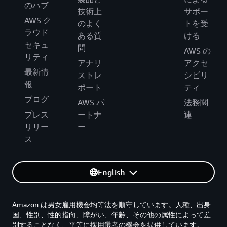
のハブ
技術上
サポー
AWS ク
のよく
トを受
ラウド
ある質
ける
セキュ
問
AWS の
リティ
アナリ
アクセ
最新情
ストレ
シビリ
報
ポート
ティ
ブログ
AWS パ
法務関
プレス
ートナ
連
リリー
ー
ス
English
Amazon は男女雇用機会均等法を順守しています。人種、出身
国、性別、性的指向、障がい、年齢、その他の属性によって差
別することなく、平等に採用選考の機会を提供しています。