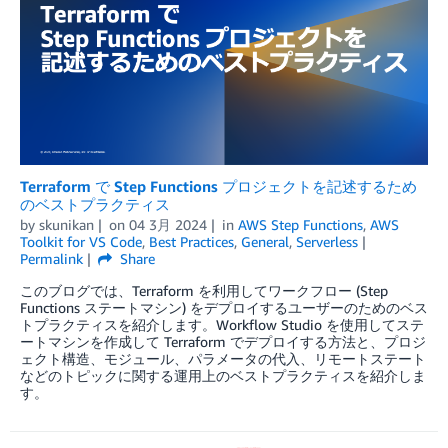
Terraform で Step Functions プロジェクトを記述するため
のベストプラクティス
by
skunikan
on
04 3月 2024
in
AWS Step Functions
,
AWS
Toolkit for VS Code
,
Best Practices
,
General
,
Serverless
Permalink
Share
このブログでは、Terraform を利用してワークフロー (Step
Functions ステートマシン) をデプロイするユーザーのためのベス
トプラクティスを紹介します。Workflow Studio を使用してステ
ートマシンを作成して Terraform でデプロイする方法と、プロジ
ェクト構造、モジュール、パラメータの代入、リモートステート
などのトピックに関する運用上のベストプラクティスを紹介しま
す。