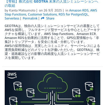
【寄稿】株式会社 GEOTRA 未来の人流シミュレーションへ
の取組
by
Kanta Matsumoto
on
26 9月 2025
in
Amazon RDS
,
AWS
Step Functions
,
Customer Solutions
,
RDS for PostgreSQL
,
Serverless
Permalink
Share
GEOTRAは、独自の人流シミュレーションサービスの基盤として
AWSを採用し、フルマネージド型サービスを中心としたアーキテ
クチャを構築しています。AWS Step Functions、Amazon ECR、
Amazon RDSを効果的に活用することで、GPS位置情報から「非
集計トリップデータ」を安全に生成・分析しています。
AWSの採用理由は、充実したコミュニティ、サーバーレスによる
運用負荷軽減などのメリットを評価いただいた。GEOTRAは、橋
梁・道路建設などの影響の高精度な人流シミュレーションサービ
スを展開しています。