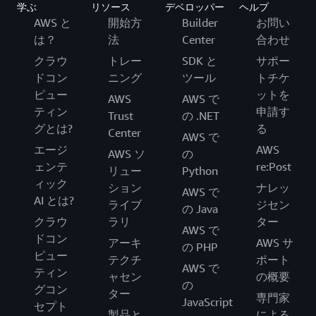
学ぶ
リソース
デベロッパー
ヘルプ
AWS と
開始方
Builder
お問い
は？
法
Center
合わせ
クラウ
トレー
SDK と
サポー
ドコン
ニング
ツール
トチケ
ピュー
ットを
AWS
AWS で
ティン
申請す
Trust
の .NET
グとは?
る
Center
AWS で
エージ
AWS
AWS ソ
の
ェンテ
re:Post
リュー
Python
ィック
ション
ナレッ
AWS で
AI とは?
ライブ
ジセン
の Java
クラウ
ラリ
ター
AWS で
ドコン
アーキ
AWS サ
の PHP
ピュー
テクチ
ポート
AWS で
ティン
ャセン
の概要
の
グコン
ター
専門家
JavaScript
セプト
製品と
による