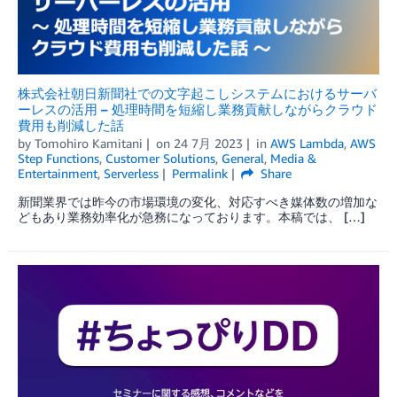
株式会社朝日新聞社での文字起こしシステムにおけるサーバ
ーレスの活用 – 処理時間を短縮し業務貢献しながらクラウド
費用も削減した話
by
Tomohiro Kamitani
on
24 7月 2023
in
AWS Lambda
,
AWS
Step Functions
,
Customer Solutions
,
General
,
Media &
Entertainment
,
Serverless
Permalink
Share
新聞業界では昨今の市場環境の変化、対応すべき媒体数の増加な
どもあり業務効率化が急務になっております。本稿では、 […]