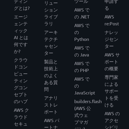
ティン
ツール
申請す
リュー
グとは?
る
ション
AWS で
エージ
ライブ
の .NET
AWS
ェンテ
ラリ
re:Post
AWS で
ィック
アーキ
の
ナレッ
AI とは
テクチ
Python
ジセン
何です
ャセン
ター
AWS で
か?
ター
の Java
AWS サ
クラウ
製品と
ポート
AWS で
ドコン
技術上
の概要
の PHP
ピュー
のよく
専門家
AWS で
ティン
ある質
による
の
グコン
問
サポー
JavaScript
セプト
アナリ
トを受
のハブ
builders.flash
ストレ
ける
(AWS 公
AWS ク
ポート
AWS の
式ウェ
ラウド
AWS パ
アクセ
ブマガ
セキュ
ートナ
シビリ
ジン)