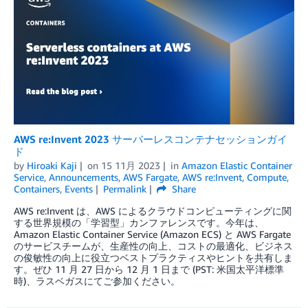
AWS re:Invent 2023 サーバーレスコンテナセッションガイ
ド
by
Hiroaki Kaji
on
15 11月 2023
in
Amazon Elastic Container
Service
,
Announcements
,
AWS Fargate
,
AWS re:Invent
,
Compute
,
Containers
,
Events
Permalink
Share
AWS re:Invent は、AWS によるクラウドコンピューティングに関
する世界規模の「学習型」カンファレンスです。今年は、
Amazon Elastic Container Service (Amazon ECS) と AWS Fargate
のサービスチームが、生産性の向上、コストの最適化、ビジネス
の俊敏性の向上に役立つベストプラクティスやヒントを共有しま
す。ぜひ 11 月 27 日から 12 月 1 日まで (PST: 米国太平洋標準
時)、ラスベガスにてご参加ください。