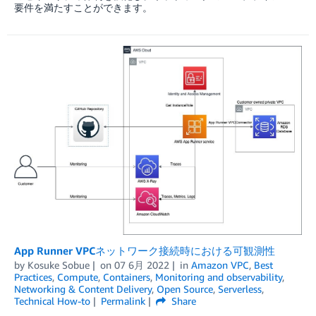
要件を満たすことができます。
App Runner VPCネットワーク接続時における可観測性
by
Kosuke Sobue
on
07 6月 2022
in
Amazon VPC
,
Best
Practices
,
Compute
,
Containers
,
Monitoring and observability
,
Networking & Content Delivery
,
Open Source
,
Serverless
,
Technical How-to
Permalink
Share