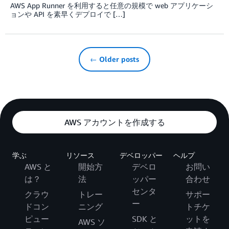
AWS App Runner を利用すると任意の規模で web アプリケーシ
ョンや API を素早くデプロイで […]
← Older posts
AWS アカウントを作成する
学ぶ
リソース
デベロッパー
ヘルプ
AWS と
開始方
デベロ
お問い
は？
法
ッパー
合わせ
センタ
クラウ
トレー
サポー
ー
ドコン
ニング
トチケ
ピュー
SDK と
ットを
AWS ソ