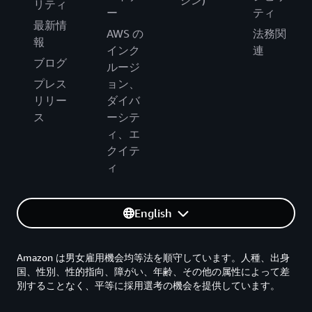
リティ
ー
ティ
最新情
AWS の
法務関
報
インク
連
ブログ
ルージ
プレス
ョン、
リリー
ダイバ
ス
ーシテ
ィ、エ
クイテ
ィ
English
Amazon は男女雇用機会均等法を順守しています。人種、出身
国、性別、性的指向、障がい、年齢、その他の属性によって差
別することなく、平等に採用選考の機会を提供しています。