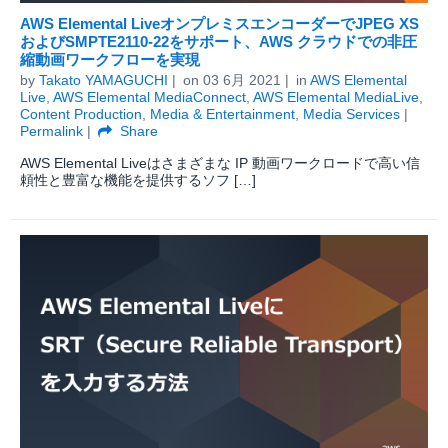
AWS Elemental LiveオンプレミスエンコーダーでJPEG XS
およびSMPTE2110-22をサポート、AWS クラウドでの非圧
縮動画ワークフローを実現
by
Takato YAMAGUCHI
on
03 6月 2021
in
AWS Elemental
Live
,
AWS Elemental MediaConnect
,
AWS Elemental MediaLive
,
Content Production
,
Media & Entertainment
,
Media Services
Permalink
Share
AWS Elemental Liveはさまざまな IP 動画ワークロードで高い信
頼性と豊富な機能を提供するソフ […]