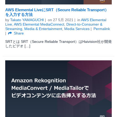
AWS Elemental LiveにSRT（Secure Reliable Transport）
を入力する方法
by
Takato YAMAGUCHI
on
27 5月 2021
in
AWS Elemental
Live
,
AWS Elemental MediaConnect
,
Direct-to-Consumer &
Streaming
,
Media & Entertainment
,
Media Services
Permalink
Share
SRTとは SRT（Secure Reliable Transport）はHaivision社が開発
したビデオ […]