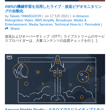
AWSの機械学習を活用したライブ・放送ビデオモニタリン
グの自動化
by
Takato YAMAGUCHI
on
17 5月 2021
in
Amazon
Rekognition Video
,
AWS Amplify
,
Broadcast
,
Media &
Entertainment
,
Media Services
,
Technical How-to
Permalink
Share
放送およびオーバーザトップ（OTT）ライブストリームのサービ
スプロバイダーは、大量コンテンツの品質チェックを行 […]
Amazon Nimble Studio – クラウドでクリエイティブスタジ