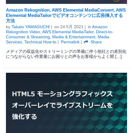
Amazon Rekognition, AWS Elemental MediaConvert, AWS
Elemental MediaTailorでビデオコンテンツに広告挿入する
方法
by
Takato YAMAGUCHI
on
24 5月 2021
in
Amazon
Rekognition Video
,
AWS Elemental MediaTailor
,
Direct-to-
Consumer & Streaming
,
Media & Entertainment
,
Media
Services
,
Technical How-to
Permalink
Share
メディアの収益化やストリーミングの準備に伴う他社との差別化
につながらない作業量にお困りとの声をお客様からよく聞 […]