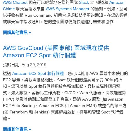
AWS Chatbot
現在可以輕鬆地在您的團隊
Slack
頻道和
Amazon
Chime
聊天室接收來自
AWS Systems Manager
的通知。例如，您可
以接收有關 Run Command 組態合規或狀態變更的通知。在您的頻道
或聊天室中接收通知，您的整個團隊便能快速進行審查和協作。
閱讀其他資訊 »
AWS GovCloud (美國東部) 區域現在提供
Amazon EC2 Spot 執行個體
張貼日期: Aug 29, 2019
透過
Amazon EC2 Spot 執行個體
，您可以利用 AWS 雲端中未使用的
EC2 容量。與隨需價格相比，Spot 執行個體最高可享受 90% 的折
扣。您可以將 Spot 執行個體用於各種無狀態、容錯或彈性應用程
式，如大數據、容器化工作負載、CI/CD、Web 伺服器、高效能運算
(HPC) 以及其他測試和開發工作負載。透過 AWS 服務 (如 Amazon
EC2 Auto Scaling、Amazon ECS 和 Amazon EMR) 或整合的第三方
(如 Terraform 和 Jenkins) 就能輕鬆啟動、擴展和管理 Spot 執行個
體。
閱讀其他資訊 »