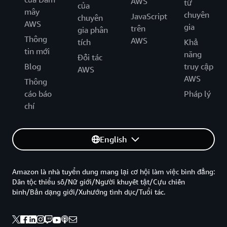
AWS
từ
của
mây
chuyên
JavaScript
chuyên
AWS
gia
trên
gia phân
Thông
AWS
tích
Khả
tin mới
năng
Đối tác
Blog
truy cập
AWS
AWS
Thông
cáo báo
Pháp lý
chí
English
Amazon là nhà tuyển dung mang lại cơ hội làm việc bình đẳng:
Dân tộc thiểu số/Nữ giới/Người khuyết tật/Cựu chiến
binh/Bản dạng giới/Xuhướng tình dục/Tuổi tác.