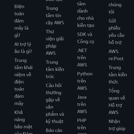
tâm
chúng
Điện
Trung
dành
tôi
toán
tâm tin
cho nhà
đám
Gửi
cậy AWS
kiến tạo
mây là
phiếu
Thư
SDK và
gì?
yêu cầu
viện giải
Công cụ
hỗ trợ
AI trợ lý
pháp
.NET
ảo là gì?
AWS
AWS
trên
re:Post
Trung
Trung
AWS
tâm khái
Trung
tâm kiến
Python
niệm về
tâm kiến
trúc
trên
điện
thức
Câu hỏi
AWS
toán
Tổng
thường
đám
Java
quan về
gặp về
mây
trên
Hỗ trợ
sản
AWS
Khả
AWS
phẩm và
năng
PHP
kỹ thuật
Nhận
bảo mật
trên
trợ giúp
Báo cáo
của Đám