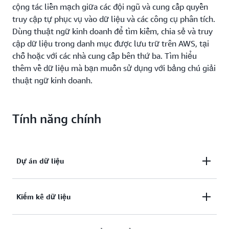
cộng tác liền mạch giữa các đội ngũ và cung cấp quyền
truy cập tự phục vụ vào dữ liệu và các công cụ phân tích.
Dùng thuật ngữ kinh doanh để tìm kiếm, chia sẻ và truy
cập dữ liệu trong danh mục được lưu trữ trên AWS, tại
chỗ hoặc với các nhà cung cấp bên thứ ba. Tìm hiểu
thêm về dữ liệu mà bạn muốn sử dụng với bảng chú giải
thuật ngữ kinh doanh.
Tính năng chính
Dự án dữ liệu
Các dự án giúp một nhóm người dùng cộng tác với
Kiểm kê dữ liệu
nhau và tạo ra kết quả kinh doanh. Các thành viên
dự án sử dụng tài sản từ danh mục dữ liệu kinh
Các bên gửi dữ liệu đưa tất cả tài sản vào kiểm kê,
doanh bằng cách dùng một hoặc nhiều quy trình