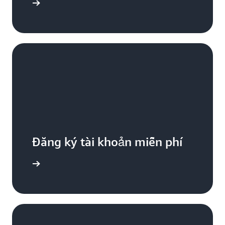
iểu thêm
Đăng ký tài khoản miễn phí
Đăng ký