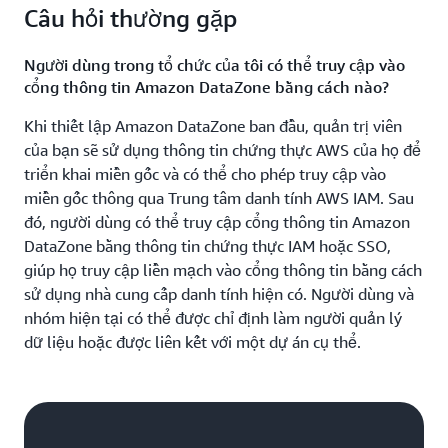
nguồn của chính nó để bạn có thể tin tưởng dữ liệu.
tập trung, qua đó các đội ngũ kinh doanh có thể làm
Câu hỏi thường gặp
S3), nhiều cơ sở dữ liệu
Với khả năng hiển thị dữ liệu được tăng cường như
việc linh hoạt và không phụ thuộc vào các đội ngũ
được xây dựng theo mục đích AWS như
vậy, bạn không cần phải tạo bản sao cho mỗi người
CNTT, đồng thời giúp đảm bảo giữ vững và tuân thủ
Người dùng trong tổ chức của tôi có thể truy cập vào
Amazon Relational Database Service (Amazon
muốn làm việc với dữ liệu.
các chính sách quản trị dữ liệu.
cổng thông tin Amazon DataZone bằng cách nào?
RDS) và các nguồn dữ liệu khác bằng cách sử dụng
hơn 70 trình thu thập dữ liệu AWS Glue. Với việc
Khi thiết lập Amazon DataZone ban đầu, quản trị viên
tích hợp AWS Glue với hơn 100 trình kết nối
của bạn sẽ sử dụng thông tin chứng thực AWS của họ để
Amazon AppFlow
triển khai miền gốc và có thể cho phép truy cập vào
, giờ đây bạn có thể lập danh mục nhiều nguồn dữ
miền gốc thông qua Trung tâm danh tính AWS IAM. Sau
liệu hơn để hiển thị và khả dụng dữ liệu trên toàn tổ
đó, người dùng có thể truy cập cổng thông tin Amazon
chức, loại bỏ dữ liệu ẩn và ẩn.
DataZone bằng thông tin chứng thực IAM hoặc SSO,
giúp họ truy cập liền mạch vào cổng thông tin bằng cách
sử dụng nhà cung cấp danh tính hiện có. Người dùng và
nhóm hiện tại có thể được chỉ định làm người quản lý
dữ liệu hoặc được liên kết với một dự án cụ thể.