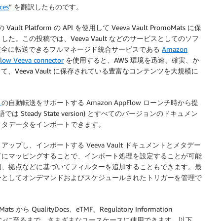
ces
” を翻訳したものです。
ault Platform の API を使用して Veeva Vault PromoMats に保
。この投稿では、Veeva Vault などのサービスとしてのソフ
ータを安全に転送できるフルマネージド統合サービスである
Amazon
ow Veeva connector
を使用すると、AWS 環境を迅速、確実、か
、Veeva Vault に保存されている豊富なコンテンツを大規模に
ト
の自動転送をサポートする Amazon AppFlow ローンチ時から提
Steady State version) とすべてのバージョンのドキュメン
メタデータをインポートできます。
し、インポートする Veeva Vault ドキュメントとメタデー
ドにマッピングすることで、インポート処理を設定することが可能
国、拠点などに基づいてフィルターを追加することもできます。最
ーとしてオンデマンドおよびスケジュールされたトリガーを管理で
oMats から QualityDocs、eTMF、Regulatory Information
t ソリューションに至るまで、さまざまなユースケースに使用できます。以下