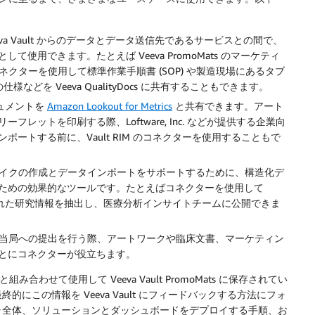
va Vault からのデータとデータ送信先であるサービスとの間で、
用できます。たとえば Veeva PromoMats のマーケティ
、コネクターを使用して標準作業手順書 (SOP) や製造現場にあるタブ
どを Veeva QualityDocs に共有することもできます。
ドキュメントを
Amazon Lookout for Metrics
と共有できます。アート
ットを印刷する際、Loftware, Inc. などが提供する企業向
ートする前に、Vault RIM のコネクターを使用することもで
イクの作成とデータインポートをサポートするために、構造化デ
ための効果的なツールです。たとえばコネクターを使用して
準化された研究情報を抽出し、医療分析インサイトチームに公開できま
当局への提出を行う際、アートワークや臨床文書、マーケティン
とにコネクターが役立ちます。
ow と組み合わせて使用して Veeva Vault PromoMats に保存されてい
この情報を Veeva Vault にフィードバックする方法にフォ
ャ全体、ソリューションとダッシュボードをデプロイする手順、お