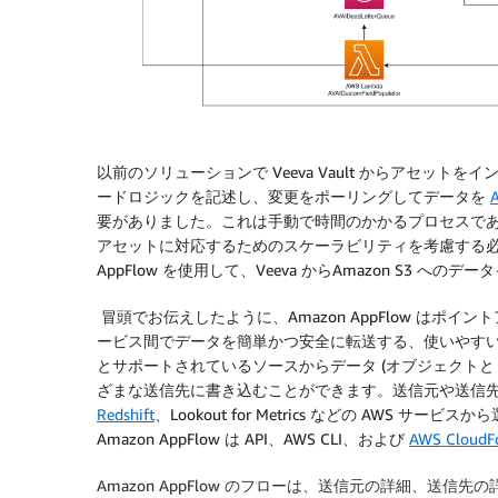
以前のソリューションで Veeva Vault からアセットを
ードロジックを記述し、変更をポーリングしてデータを
A
要がありました。これは手動で時間のかかるプロセスであ
アセットに対応するためのスケーラビリティを考慮する必要
AppFlow を使用して、Veeva からAmazon S3
冒頭でお伝えしたように、Amazon AppFlow はポイン
ービス間でデータを簡単かつ安全に転送する、使いやすいノ
とサポートされているソースからデータ (オブジェクトと
ざまな送信先に書き込むことができます。送信元や送信先は Sa
Redshift
、Lookout for Metrics などの AWS
Amazon AppFlow は API、AWS CLI、および
AWS CloudF
Amazon AppFlow のフローは、送信元の詳細、送