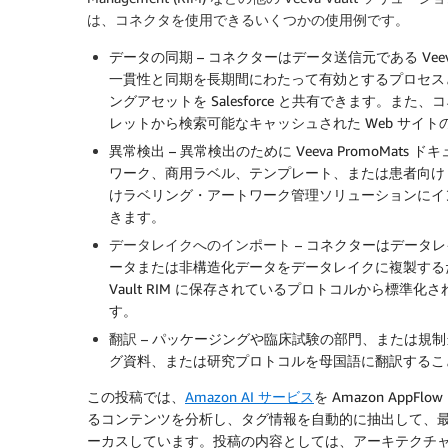
は、コネクタを使用できるいくつかの使用例です。
データの同期
– コネクターはデータ送信元である Vee
一貫性と同期を長期間にわたって有効とするプロセスとして使
ングアセットを Salesforce と共有できます。また
レットから検索可能なキャッシュされた Web サイトの仕様な
異常検出
– 異常検出のために Veeva PromoMats 
ワーク、商用ラベル、テンプレート、または患者向けリーフレ
けラベリング・アートワーク管理ソリューションにインポ
きます。
データレイクへのインポート
–
コネクターはデータレ
ータまたは非構造化データをデータレイクに複製する
Vault RIM に保存されているプロトコルから標
す。
翻訳
–
パッケージングや臨床試験の部門、または規制
グ資料、または研究プロトコルを母国語に翻訳するこ
この投稿では、
Amazon AI サービス
を Amazon AppFl
るコンテンツを分析し、タグ情報を自動的に抽出して、最終的に
ーカスしています。投稿の内容としては、アーキテクチ