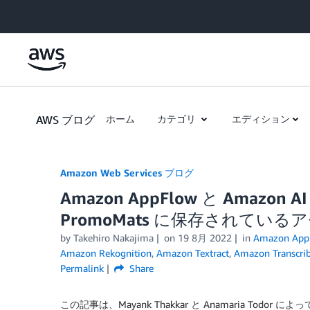
Skip to Main Content
AWS ブログ
ホーム
カテゴリ
エディション
Amazon Web Services ブログ
Amazon AppFlow と Amazon
PromoMats に保存されて
by
Takehiro Nakajima
on
19 8月 2022
in
Amazon App
Amazon Rekognition
,
Amazon Textract
,
Amazon Transcri
Permalink
Share
この記事は、Mayank Thakkar と Anamaria Todor によ