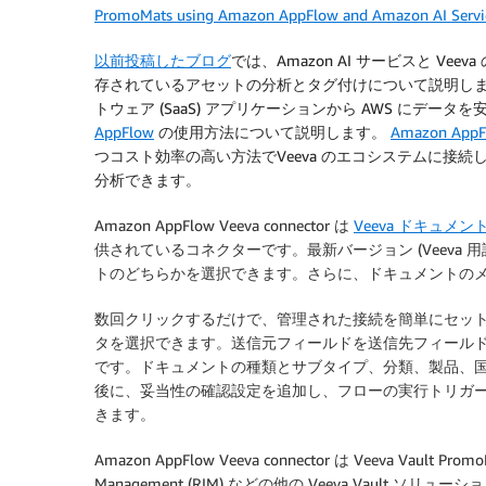
PromoMats using Amazon AppFlow and Amazon AI Servi
以前投稿したブログ
では、Amazon AI サービスと Veeva の V
存されているアセットの分析とタグ付けについて説明しました
トウェア (SaaS) アプリケーションから AWS にデ
AppFlow
の使用方法について説明します。
Amazon AppFl
つコスト効率の高い方法でVeeva のエコシステムに接続して
分析できます。
Amazon AppFlow Veeva connector は
Veeva ドキュメン
供されているコネクターです。最新バージョン (Veeva 用語では 
トのどちらかを選択できます。さらに、ドキュメントの
数回クリックするだけで、管理された接続を簡単にセットアップ
タを選択できます。送信元フィールドを送信先フィール
です。ドキュメントの種類とサブタイプ、分類、製品、
後に、妥当性の確認設定を追加し、フローの実行トリガ
きます。
Amazon AppFlow Veeva connector は Veeva Vault Prom
Management (RIM) などの他の Veeva Vaul