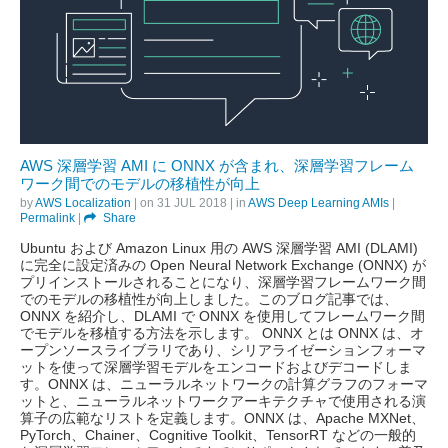
AWS 深層学習 AMI に ONNX が含まれ、深層学習フレーム
ワーク間でのモデルの移植性が向上
by
AWS Localization
| on
31 JUL 2018
| in
AWS Deep Learning AMIs
|
Permalink
|
Share
Ubuntu および Amazon Linux 用の AWS 深層学習 AMI (DLAMI)
に完全に設定済みの Open Neural Network Exchange (ONNX) が
プリインストールされることになり、深層学習フレームワーク間
でのモデルの移植性が向上しました。このブログ記事では、
ONNX を紹介し、DLAMI で ONNX を使用してフレームワーク間
でモデルを移植する方法を示します。 ONNX とは ONNX は、オ
ープンソースライブラリであり、シリアライゼーションフォーマ
ットを使って深層学習モデルをエンコードおよびデコードしま
す。ONNX は、ニューラルネットワークの計算グラフのフォーマ
ットと、ニューラルネットワークアーキテクチャで使用される演
算子の広範なリストを定義します。ONNX は、Apache MXNet、
PyTorch、Chainer、Cognitive Toolkit、TensorRT などの一般的