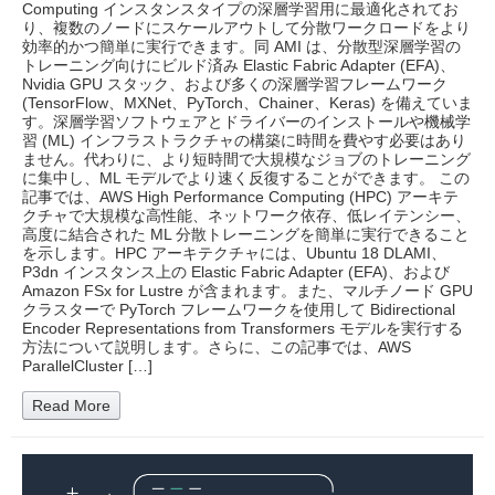
Computing インスタンスタイプの深層学習用に最適化されてお
り、複数のノードにスケールアウトして分散ワークロードをより
効率的かつ簡単に実行できます。同 AMI は、分散型深層学習の
トレーニング向けにビルド済み Elastic Fabric Adapter (EFA)、
Nvidia GPU スタック、および多くの深層学習フレームワーク
(TensorFlow、MXNet、PyTorch、Chainer、Keras) を備えていま
す。深層学習ソフトウェアとドライバーのインストールや機械学
習 (ML) インフラストラクチャの構築に時間を費やす必要はあり
ません。代わりに、より短時間で大規模なジョブのトレーニング
に集中し、ML モデルでより速く反復することができます。 この
記事では、AWS High Performance Computing (HPC) アーキテ
クチャで大規模な高性能、ネットワーク依存、低レイテンシー、
高度に結合された ML 分散トレーニングを簡単に実行できること
を示します。HPC アーキテクチャには、Ubuntu 18 DLAMI、
P3dn インスタンス上の Elastic Fabric Adapter (EFA)、および
Amazon FSx for Lustre が含まれます。また、マルチノード GPU
クラスターで PyTorch フレームワークを使用して Bidirectional
Encoder Representations from Transformers モデルを実行する
方法について説明します。さらに、この記事では、AWS
ParallelCluster […]
Read More