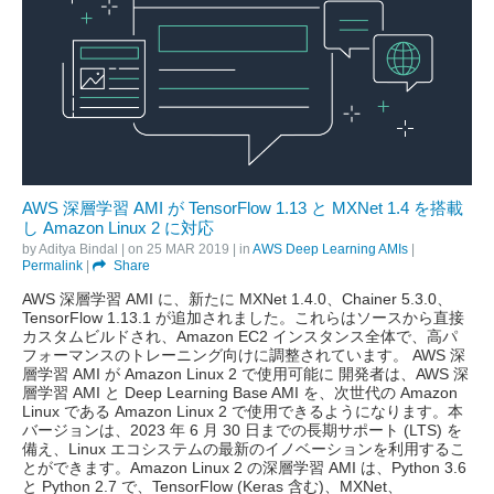
AWS 深層学習 AMI が TensorFlow 1.13 と MXNet 1.4 を搭載
し Amazon Linux 2 に対応
by
Aditya Bindal
| on
25 MAR 2019
| in
AWS Deep Learning AMIs
|
Permalink
|
Share
AWS 深層学習 AMI に、新たに MXNet 1.4.0、Chainer 5.3.0、
TensorFlow 1.13.1 が追加されました。これらはソースから直接
カスタムビルドされ、Amazon EC2 インスタンス全体で、高パ
フォーマンスのトレーニング向けに調整されています。 AWS 深
層学習 AMI が Amazon Linux 2 で使用可能に 開発者は、AWS 深
層学習 AMI と Deep Learning Base AMI を、次世代の Amazon
Linux である Amazon Linux 2 で使用できるようになります。本
バージョンは、2023 年 6 月 30 日までの長期サポート (LTS) を
備え、Linux エコシステムの最新のイノベーションを利用するこ
とができます。Amazon Linux 2 の深層学習 AMI は、Python 3.6
と Python 2.7 で、TensorFlow (Keras 含む)、MXNet、