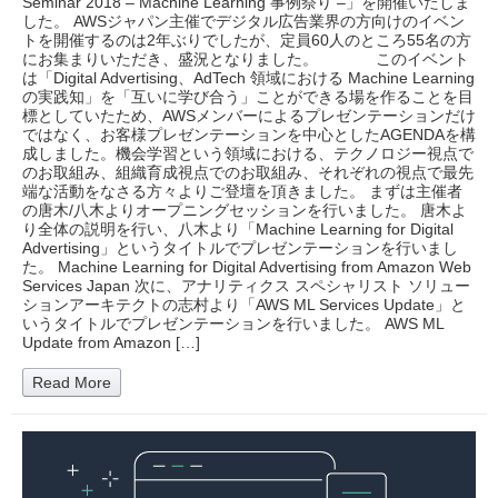
Seminar 2018 – Machine Learning 事例祭り –」を開催いたしま
した。 AWSジャパン主催でデジタル広告業界の方向けのイベン
トを開催するのは2年ぶりでしたが、定員60人のところ55名の方
にお集まりいただき、盛況となりました。 このイベント
は「Digital Advertising、AdTech 領域における Machine Learning
の実践知」を「互いに学び合う」ことができる場を作ることを目
標としていたため、AWSメンバーによるプレゼンテーションだけ
ではなく、お客様プレゼンテーションを中心としたAGENDAを構
成しました。機会学習という領域における、テクノロジー視点で
のお取組み、組織育成視点でのお取組み、それぞれの視点で最先
端な活動をなさる方々よりご登壇を頂きました。 まずは主催者
の唐木/八木よりオープニングセッションを行いました。 唐木よ
り全体の説明を行い、八木より「Machine Learning for Digital
Advertising」というタイトルでプレゼンテーションを行いまし
た。 Machine Learning for Digital Advertising from Amazon Web
Services Japan 次に、アナリティクス スペシャリスト ソリュー
ションアーキテクトの志村より「AWS ML Services Update」と
いうタイトルでプレゼンテーションを行いました。 AWS ML
Update from Amazon […]
Read More