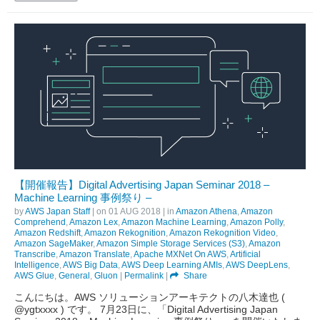
【開催報告】Digital Advertising Japan Seminar 2018 –
Machine Learning 事例祭り –
by
AWS Japan Staff
| on
01 AUG 2018
| in
Amazon Athena
,
Amazon
Comprehend
,
Amazon Lex
,
Amazon Machine Learning
,
Amazon Polly
,
Amazon Redshift
,
Amazon Rekognition
,
Amazon Rekognition Video
,
Amazon SageMaker
,
Amazon Simple Storage Services (S3)
,
Amazon
Transcribe
,
Amazon Translate
,
Apache MXNet On AWS
,
Artificial
Intelligence
,
AWS Big Data
,
AWS Deep Learning AMIs
,
AWS DeepLens
,
AWS Glue
,
General
,
Gluon
|
Permalink
|
Share
こんにちは。AWS ソリューションアーキテクトの八木達也 (
@ygtxxxx ) です。 7月23日に、「Digital Advertising Japan