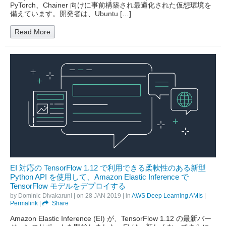
PyTorch、Chainer 向けに事前構築され最適化された仮想環境を
備えています。開発者は、Ubuntu […]
Read More
EI 対応の TensorFlow 1.12 で利用できる柔軟性のある新型
Python API を使用して、Amazon Elastic Inference で
TensorFlow モデルをデプロイする
by
Dominic Divakaruni
| on
28 JAN 2019
| in
AWS Deep Learning AMIs
|
Permalink
|
Share
Amazon Elastic Inference (EI) が、TensorFlow 1.12 の最新バー