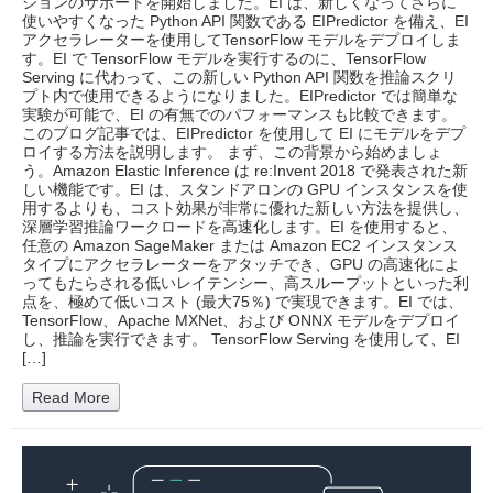
ジョンのサポートを開始しました。EI は、新しくなってさらに
使いやすくなった Python API 関数である EIPredictor を備え、EI
アクセラレーターを使用してTensorFlow モデルをデプロイしま
す。EI で TensorFlow モデルを実行するのに、TensorFlow
Serving に代わって、この新しい Python API 関数を推論スクリ
プト内で使用できるようになりました。EIPredictor では簡単な
実験が可能で、EI の有無でのパフォーマンスも比較できます。
このブログ記事では、EIPredictor を使用して EI にモデルをデプ
ロイする方法を説明します。 まず、この背景から始めましょ
う。Amazon Elastic Inference は re:Invent 2018 で発表された新
しい機能です。EI は、スタンドアロンの GPU インスタンスを使
用するよりも、コスト効果が非常に優れた新しい方法を提供し、
深層学習推論ワークロードを高速化します。EI を使用すると、
任意の Amazon SageMaker または Amazon EC2 インスタンス
タイプにアクセラレーターをアタッチでき、GPU の高速化によ
ってもたらされる低いレイテンシー、高スループットといった利
点を、極めて低いコスト (最大75％) で実現できます。EI では、
TensorFlow、Apache MXNet、および ONNX モデルをデプロイ
し、推論を実行できます。 TensorFlow Serving を使用して、EI
[…]
Read More