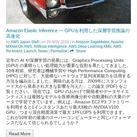
Amazon Elastic Inference — GPUを利用した深層学習推論の
高速化
by
AWS Japan Staff
| on
29 NOV 2018
| in
Amazon SageMaker
,
Apache
MXNet On AWS
,
Artificial Intelligence
,
AWS Deep Learning AMIs
,
AWS
Re:Invent
,
Launch
,
News
|
Permalink
|
Share
近年の AI や深層学習の発展には、Graphics Processing Units
(GPU) の素晴らしい処理能力が重要な役割を果たしてきました。
10年程前、研究者は機械学習や High Performance Computing
(HPC) に対して、大規模なハードウェア並列演算能力を活用する
方法を編み出しました。興味のある方は、2009年にスタンフォ
ード大から発表され大きな影響を与えた、この論文 (PDF) をご
覧ください。 現在では、GPU のおかげで開発者やデータサイエ
ンティストは複雑なモデルを医療画像分析や自動運転の大量のデ
ータで学習できています。例えば、Amazon EC2 P3 ファミリー
を利用すると1インスタンスあたり最大8枚の NVIDIA V100
GPU、つまり混合精度演算で最大 1PFLOPS を利用できます。
これが10年前の最速のスーパーコンピューターと同じパフォーマ
ンスだなんて信じられるでしょうか？
Read More