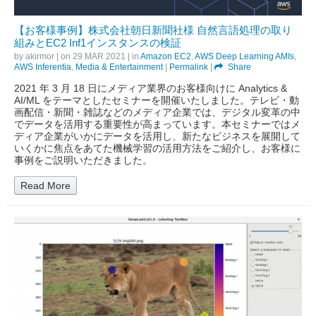
【お客様事例】株式会社朝日新聞社様 自然言語処理の取り
組みとEC2 Inf1インスタンスの検証
by
akirmor
| on
29 MAR 2021
| in
Amazon EC2
,
AWS Deep Learning AMIs
,
AWS Inferentia
,
Media & Entertainment
|
Permalink
|
Share
2021 年 3 月 18 日にメディア業界のお客様向けに Analytics &
AI/ML をテーマとしたセミナーを開催いたしました。テレビ・動
画配信・新聞・雑誌などのメディア企業では、デジタル変革の中
でデータを活用する重要性が高まっています。本セミナーではメ
ディア企業がいかにデータを活用し、新たなビジネスを展開して
いくかに焦点をあてた機械学習の活用方法をご紹介し、お客様に
事例をご説明いただきました。
Read More