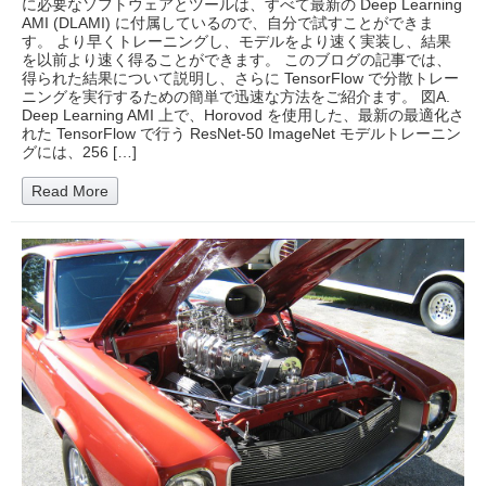
に必要なソフトウェアとツールは、すべて最新の Deep Learning
AMI (DLAMI) に付属しているので、自分で試すことができま
す。 より早くトレーニングし、モデルをより速く実装し、結果
を以前より速く得ることができます。 このブログの記事では、
得られた結果について説明し、さらに TensorFlow で分散トレー
ニングを実行するための簡単で迅速な方法をご紹介ます。 図A.
Deep Learning AMI 上で、Horovod を使用した、最新の最適化さ
れた TensorFlow で行う ResNet-50 ImageNet モデルトレーニン
グには、256 […]
Read More