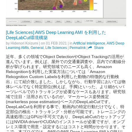
[Life Sciences] AWS Deep Learning AMI を利用した
DeepLabCut環境構築
by
Hidenori Koizumi
| on
01 FEB 2021
| in
Artificial Intelligence
,
AWS Deep
Learning AMIs
,
General
,
Life Sciences
|
Permalink
|
Share
近年、多くの領域でObject DetectionやObject Trackingの活用が
進んでいます。例えば、屋外での交通量調査や、店内での動線分
析が挙げられます。研究領域でのニーズも高く、Amazon
Rekognitionを利用した実装方法については「Amazon
Rekognition Custom Labelsを利用した動物の特徴的な行動検
出」にて紹介致しました。しかしながら、行動学習においては物
体レベルでなく特定部位(例えば、手脚)といった、より細かいパ
ーツレベルでのトラッキングが必要なケースもあります。研究領
域で注目・活用されているのが、マーカーレス姿勢推定
(markerless pose estimation)ベースのDeepLabCutです。
DeepLabCutを利用する事で、動画内の特定行動だけでなく、特
定部位の検出・トラッキング・分析が可能です。トレーニングの
高速処理にはGPUが不可欠であり、DeepLabCutのセットアップ
にはNVIDIA driverやCUDAのインストールが必要ですが、オンプ
レミス環境で用意・設定するにはコストと時間がかかります。そ
こで、本ブログでは、AWSのAWS Deep Learning AMIとGPUリ