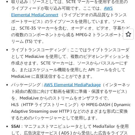
取り込み
：ソースとしては、SCTE マーカーを使用する任意の
ライブフィードが取り込み可能です。ここでは、
AWS
Elemental MediaConnect
（ライブビデオの高品質なトランス
ポートサービス）のライブソースを使用しています。ソース
は、SCTE-35 マーカーを含む、オーディオ、ビデオ、字幕など
の複数のコンポーネントから成る MPEG-2 トランスポートスト
リーム (TS) です。
ライブトランスコーディング
：ここではライブトランスコーダ
として MediaLive を使用して、複数のビデオレンディションを
作成させます。SCTE マーカーは、ソースからパススルーにす
る、またはスケジュール機能を使用した API コールを介して
MediaLive に直接送信することができます。
パッケージング
:
AWS Elemental MediaPackage
（インターネッ
ト経由の配信に向けて動画を確実に準備・保護するサービス）
を、MediaLive からのストリームをオンザフライで、
HLS（HTTP ライブストリーミング）や MPEG-DASH ( Dynamic
Adaptive Streaming over HTTP ) などのさまざまな形式に変換
するためのパッケージャーとして使用します。
SSAI
：マニフェストマニピュレータとして MediaTailor を使用
して、広告決定サービス ( ADS ) から受信した広告をライブス