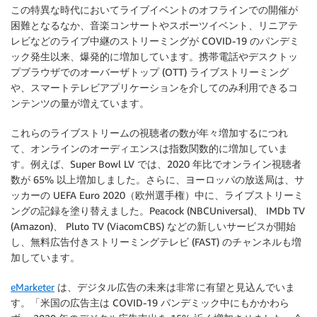
この特異な時代においてライブイベントのオフラインでの開催が
困難となるなか、音楽コンサートやスポーツイベント、リニアテ
レビなどのライブ中継のストリーミングが COVID-19 のパンデミ
ック発生以来、爆発的に増加しています。携帯電話やデスクトッ
プブラウザでのオーバーザトップ (OTT) ライブストリーミング
や、スマートテレビアプリケーションを介してのみ利用できるコ
ンテンツの量が増えています。
これらのライブストリームの視聴者の数が年々増加するにつれ
て、オンラインのオーディエンスは指数関数的に増加していま
す。例えば、Super Bowl LV では、2020 年比でオンライン視聴者
数が 65% 以上増加しました。さらに、ヨーロッパの放送局は、サ
ッカーの UEFA Euro 2020（欧州選手権）中に、ライブストリーミ
ングの記録を塗り替えました。Peacock (NBCUniversal)、 IMDb TV
(Amazon)、 Pluto TV (ViacomCBS) などの新しいサービスが開始
し、無料広告付きストリーミングテレビ (FAST) のチャンネルも増
加しています。
eMarketer
は、デジタル広告の未来は非常に有望と見込んでいま
す。「米国の広告主は COVID-19 パンデミック中にもかかわら