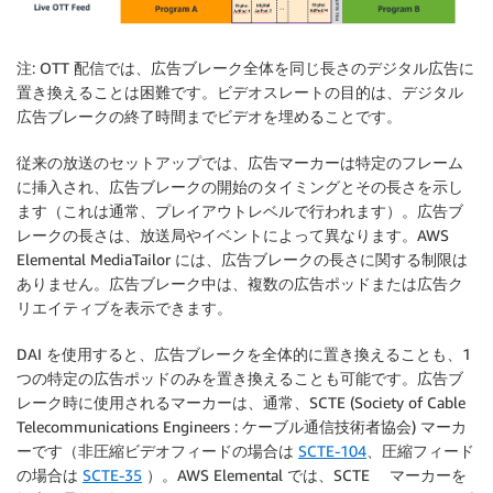
注
: OTT 配信では、広告ブレーク全体を同じ長さのデジタル広告に
置き換えることは困難です。ビデオスレートの目的は、デジタル
広告ブレークの終了時間までビデオを埋めることです。
従来の放送のセットアップでは、広告マーカーは特定のフレーム
に挿入され、広告ブレークの開始のタイミングとその長さを示し
ます（これは通常、プレイアウトレベルで行われます）。広告ブ
レークの長さは、放送局やイベントによって異なります。AWS
Elemental MediaTailor には、広告ブレークの長さに関する制限は
ありません。広告ブレーク中は、複数の広告ポッドまたは広告ク
リエイティブを表示できます。
DAI を使用すると、広告ブレークを全体的に置き換えることも、1
つの特定の広告ポッドのみを置き換えることも可能です。広告ブ
レーク時に使用されるマーカーは、通常、SCTE (Society of Cable
Telecommunications Engineers : ケーブル通信技術者協会) マーカ
ーです（非圧縮ビデオフィードの場合は
SCTE-104
、圧縮フィード
の場合は
SCTE-35
）。AWS Elemental では、SCTE マーカーを