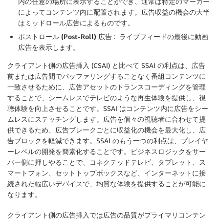
内の任意の場所に表示することができ、通常は特定のマーカー
によってコンテンツ内に配置されます。広告収益の機会の大半
はミッドロール広告によるものです。
ポストロール (Post-Roll) 広告
: ライブフィードの最後に動画
広告を表示します。
クライアント側の広告挿入 (CSAI) と比べて SSAI の利点は、広告
前または広告間でバッファリングすることなく番組コンテンツに
一致させるために、広告アセットのトランスコーディングを管理
することで、シームレスでテレビのような再生体験を提供し、視
聴体験を向上させることです。SSAI はコンテンツ内に広告をシー
ムレスにステッチングします。広告を個々の視聴者に合わせて提
供できるため、広告ブレークごとに収益化の機会を最大化し、広
告ブロックを軽減できます。SSAI のもう一つの利点は、プレイヤ
ーレベルの開発を簡素化することです。ビジネスロジックをサー
バー側に押しやることで、コネクテッドテレビ、タブレット、ス
マートフォン、セットトップボックスなど、インターネットに接
続された幅広いデバイスで、均質な体験を提供することが可能に
なります。
クライアント側の広告挿入では広告の品質がプライマリコンテン