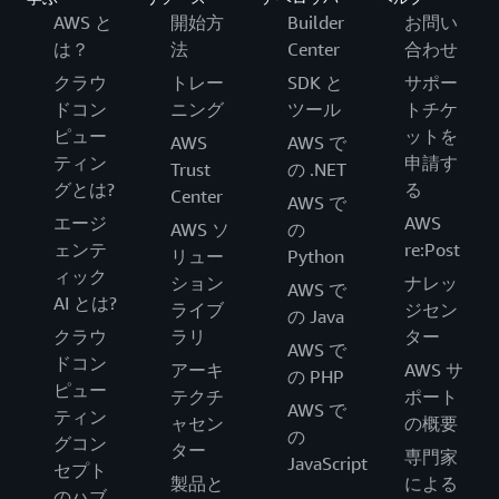
AWS と
開始方
Builder
お問い
は？
法
Center
合わせ
クラウ
トレー
SDK と
サポー
ドコン
ニング
ツール
トチケ
ピュー
ットを
AWS
AWS で
ティン
申請す
Trust
の .NET
グとは?
る
Center
AWS で
エージ
AWS
AWS ソ
の
ェンテ
re:Post
リュー
Python
ィック
ション
ナレッ
AWS で
AI とは?
ライブ
ジセン
の Java
クラウ
ラリ
ター
AWS で
ドコン
アーキ
AWS サ
の PHP
ピュー
テクチ
ポート
AWS で
ティン
ャセン
の概要
の
グコン
ター
専門家
JavaScript
セプト
製品と
による
のハブ