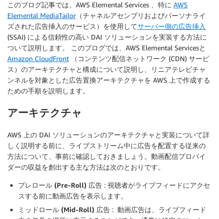
このブログ記事では、AWS Elemental Services 、特に
AWS
Elemental MediaTailor
（チャネルアセンブリおよびパーソナライ
ズされた広告挿入のサービス）を使用して
サーバー側の広告挿入
(SSAI) による信頼性の高い DAI ソリューションを実装する方法に
ついて説明します。 このブログでは、AWS Elemental Servicesと
Amazon CloudFront
（コンテンツ配信ネットワーク (CDN) サービ
ス）のアーキテクチャと構成について説明し、リニアテレビチャ
ンネルを対象とした広告置換アーキテクチャを AWS 上で作成する
ための手順を説明します。
アーキテクチャ
AWS 上の DAI ソリューションのアーキテクチャと実装について詳
しく説明する前に、ライブストリーム中に広告を配置する従来の
方法について、事前に確認しておきましょう。動画配信プロバイ
ダーの収益を創出する主な方法は次のとおりです。
プレロール (Pre-Roll) 広告
: 視聴者がライブフィードにアクセ
スする前に動画広告を表示します。
ミッドロール (Mid-Roll) 広告
: 動画広告は、ライブフィード