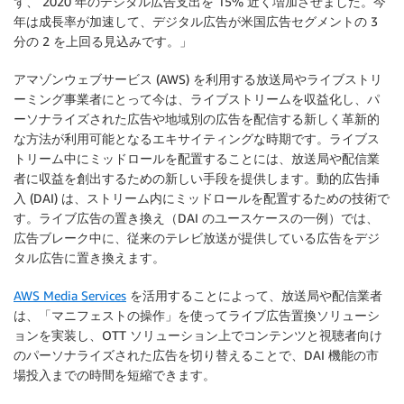
ず、 2020 年のデジタル広告支出を 15% 近く増加させました。今
年は成長率が加速して、デジタル広告が米国広告セグメントの 3
分の 2 を上回る見込みです。」
アマゾンウェブサービス (AWS) を利用する放送局やライブストリ
ーミング事業者にとって今は、ライブストリームを収益化し、パ
ーソナライズされた広告や地域別の広告を配信する新しく革新的
な方法が利用可能となるエキサイティングな時期です。ライブス
トリーム中にミッドロールを配置することには、放送局や配信業
者に収益を創出するための新しい手段を提供します。動的広告挿
入 (DAI) は、ストリーム内にミッドロールを配置するための技術で
す。ライブ広告の置き換え（DAI のユースケースの一例）では、
広告ブレーク中に、従来のテレビ放送が提供している広告をデジ
タル広告に置き換えます。
AWS Media Services
を活用することによって、放送局や配信業者
は、「マニフェストの操作」を使ってライブ広告置換ソリューシ
ョンを実装し、OTT ソリューション上でコンテンツと視聴者向け
のパーソナライズされた広告を切り替えることで、DAI 機能の市
場投入までの時間を短縮できます。