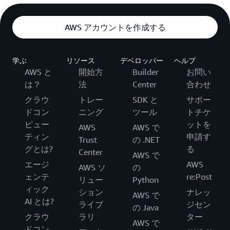
AWS アカウントを作成する
学ぶ
リソース
デベロッパー
ヘルプ
AWS と
開始方
Builder
お問い
は？
法
Center
合わせ
クラウ
トレー
SDK と
サポー
ドコン
ニング
ツール
トチケ
ピュー
ットを
AWS
AWS で
ティン
申請す
Trust
の .NET
グとは?
る
Center
AWS で
エージ
AWS
AWS ソ
の
ェンテ
re:Post
リュー
Python
ィック
ション
ナレッ
AWS で
AI とは?
ライブ
ジセン
の Java
クラウ
ラリ
ター
AWS で
ドコン