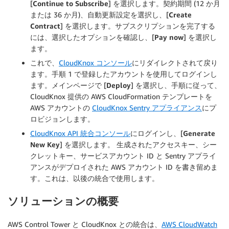
[
Continue to Subscribe
] を選択します。契約期間 (12 か月
または 36 か月)、自動更新設定を選択し、[
Create
Contract
] を選択します。サブスクリプションを完了する
には、選択したオプションを確認し、[
Pay now
] を選択し
ます。
これで、
CloudKnox コンソール
にリダイレクトされて戻り
ます。手順 1 で登録したアカウントを使用してログインし
ます。メインページで [
Deploy
] を選択し、手順に従って、
CloudKnox 提供の AWS CloudFormation テンプレートを
AWS アカウントの
CloudKnox Sentry アプライアンス
にプ
ロビジョンします。
CloudKnox API 統合コンソール
にログインし、[
Generate
New Key
] を選択します。 生成されたアクセスキー、シー
クレットキー、サービスアカウント ID と Sentry アプライ
アンスがデプロイされた AWS アカウント ID を書き留めま
す。これは、以後の統合で使用します。
ソリューションの概要
AWS Control Tower と CloudKnox との統合は、
AWS CloudWatch