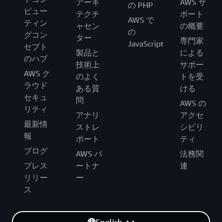
アーキ
AWS サ
の PHP
ピュー
テクチ
ポート
AWS で
ティン
ャセン
の概要
の
グコン
ター
専門家
JavaScript
セプト
製品と
による
のハブ
技術上
サポー
AWS ク
のよく
トを受
ラウド
ある質
ける
セキュ
問
AWS の
リティ
アナリ
アクセ
最新情
ストレ
シビリ
報
ポート
ティ
ブログ
AWS パ
法務関
プレス
ートナ
連
リリー
ー
ス
English