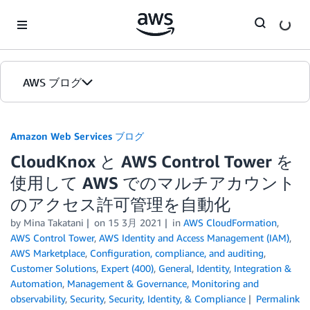
Skip to Main Content
AWS ブログ
ホーム
Amazon Web Services ブログ
CloudKnox と AWS Control Tower を
カテゴリ
使用して AWS でのマルチアカウント
エディション
のアクセス許可管理を自動化
by
Mina Takatani
on
15 3月 2021
in
AWS CloudFormation
,
AWS Control Tower
,
AWS Identity and Access Management (IAM)
,
AWS Marketplace
,
Configuration, compliance, and auditing
,
Customer Solutions
,
Expert (400)
,
General
,
Identity
,
Integration &
Automation
,
Management & Governance
,
Monitoring and
observability
,
Security
,
Security, Identity, & Compliance
Permalink