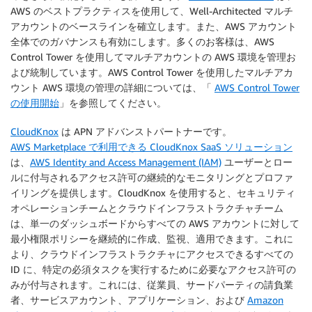
AWS のベストプラクティスを使用して、Well-Architected マルチ
アカウントのベースラインを確立します。また、AWS アカウント
全体でのガバナンスも有効にします。多くのお客様は、AWS
Control Tower を使用してマルチアカウントの AWS 環境を管理お
よび統制しています。AWS Control Tower を使用したマルチアカ
ウント AWS 環境の管理の詳細については、「
AWS Control Tower
の使用開始
」を参照してください。
CloudKnox
は APN アドバンストパートナーです。
AWS Marketplace で利用できる CloudKnox SaaS ソリューション
は、
AWS Identity and Access Management (IAM)
ユーザーとロー
ルに付与されるアクセス許可の継続的なモニタリングとプロファ
イリングを提供します。CloudKnox を使用すると、セキュリティ
オペレーションチームとクラウドインフラストラクチャチーム
は、単一のダッシュボードからすべての AWS アカウントに対して
最小権限ポリシーを継続的に作成、監視、適用できます。これに
より、クラウドインフラストラクチャにアクセスできるすべての
ID に、特定の必須タスクを実行するために必要なアクセス許可の
みが付与されます。これには、従業員、サードパーティの請負業
者、サービスアカウント、アプリケーション、および
Amazon