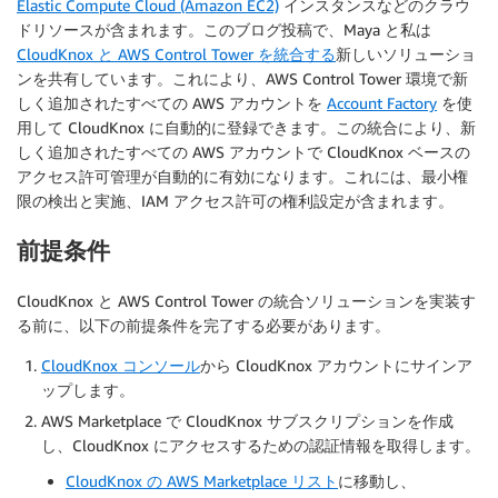
Elastic Compute Cloud (Amazon EC2)
インスタンスなどのクラウ
ドリソースが含まれます。このブログ投稿で、Maya と私は
CloudKnox と AWS Control Tower を統合する
新しいソリューショ
ンを共有しています。これにより、AWS Control Tower 環境で新
しく追加されたすべての AWS アカウントを
Account Factory
を使
用して CloudKnox に自動的に登録できます。この統合により、新
しく追加されたすべての AWS アカウントで CloudKnox ベースの
アクセス許可管理が自動的に有効になります。これには、最小権
限の検出と実施、IAM アクセス許可の権利設定が含まれます。
前提条件
CloudKnox と AWS Control Tower の統合ソリューションを実装す
る前に、以下の前提条件を完了する必要があります。
CloudKnox コンソール
から CloudKnox アカウントにサインア
ップします。
AWS Marketplace で CloudKnox サブスクリプションを作成
し、CloudKnox にアクセスするための認証情報を取得します。
CloudKnox の AWS Marketplace リスト
に移動し、