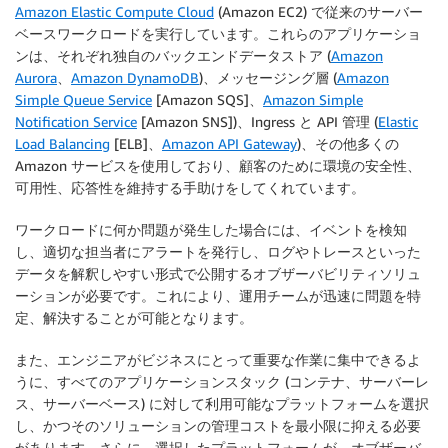
Amazon Elastic Compute Cloud
(Amazon EC2) で従来のサーバー
ベースワークロードを実行しています。これらのアプリケーショ
ンは、それぞれ独自のバックエンドデータストア (
Amazon
Aurora
、
Amazon DynamoDB
)、メッセージング層 (
Amazon
Simple Queue Service
[Amazon SQS]、
Amazon Simple
Notification Service
[Amazon SNS])、Ingress と API 管理 (
Elastic
Load Balancing
[ELB]、
Amazon API Gateway
)、その他多くの
Amazon サービスを使用しており、顧客のために環境の安全性、
可用性、応答性を維持する手助けをしてくれています。
ワークロードに何か問題が発生した場合には、イベントを検知
し、適切な担当者にアラートを発行し、ログやトレースといった
データを解釈しやすい形式で公開するオブザーバビリティソリュ
ーションが必要です。これにより、運用チームが迅速に問題を特
定、解決することが可能となります。
また、エンジニアがビジネスにとって重要な作業に集中できるよ
うに、すべてのアプリケーションスタック (コンテナ、サーバーレ
ス、サーバーベース) に対して利用可能なプラットフォームを選択
し、かつそのソリューションの管理コストを最小限に抑える必要
があります。さらに、選択したプラットフォームが、オブザーバ