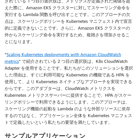
されている 1 つ目の選択肢は、メトリクスが定義された閾値を超
えた際に、Amazon EKS クラスターに対してスケーリング命令を
実行する Lambda 関数を呼び出すことです。このアプローチの欠
点は、スケーリングポリシーを Kubernetes マニフェスト内で宣言
的に定義できないことです。さらに、Amazon EKS クラスターの
外からスケーリング命令を実行するため、複雑さを増加させるこ
とになります。
“
Scaling Kubernetes deployments with Amazon CloudWatch
metrics
“ で紹介されている 2 つ目の選択肢は、K8s CloudWatch
Adapter を使用することです。私たちがこのソリューションを選択
した理由は、すぐに利用可能な Kubernetes の機能である HPA を
使用して、より Kubernetes ネイティブなアプローチを実現できる
からです。このアダプターは、CloudWatch メトリクスを
Kubernetes メトリクスサーバーに提供することで、HPA がスケー
リングポリシーで利用できるようにします。このアプローチは、
スケーリング機能の起動を Lambda のような外部リソースに依存
するのではなく、アプリケーション全体を Kubernetes マニフェス
トで定義したいという私たちの要望を満たしています。
サンプルアプリケーション