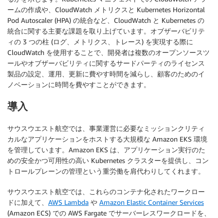
ームの作成や、CloudWatch メトリクスと Kubernetes Horizontal
Pod Autoscaler (HPA) の統合など、CloudWatch と Kubernetes の
統合に関する主要な課題を取り上げています。オブザーバビリテ
ィの 3 つの柱 (ログ、メトリクス、トレース) を実現する際に
CloudWatch を使用することで、開発者は複数のオープンソースツ
ールやオブザーバビリティに関するサードパーティのライセンス
製品の設定、運用、更新に費やす時間を減らし、顧客のためのイ
ノベーションに時間を費やすことができます。
導入
サウスウエスト航空では、事業運営に必要なミッションクリティ
カルなアプリケーションをホストする大規模な Amazon EKS 環境
を管理しています。Amazon EKS は、アプリケーション実行のた
めの安全かつ可用性の高い Kubernetes クラスターを提供し、コン
トロールプレーンの管理という重労働を肩代わりしてくれます。
サウスウエスト航空では、これらのコンテナ化されたワークロー
ドに加えて、
AWS Lambda
や
Amazon Elastic Container Services
(Amazon ECS) での AWS Fargate でサーバーレスワークロードを、