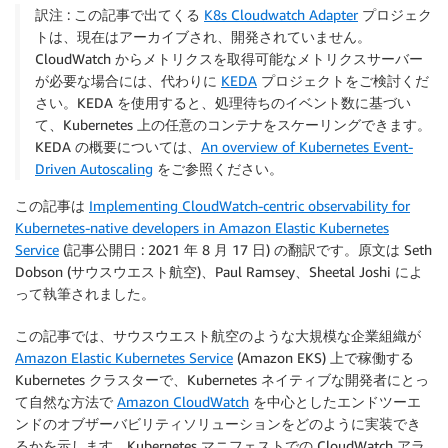
訳注 : この記事で出てくる
K8s Cloudwatch Adapter
プロジェク
トは、現在はアーカイブされ、開発されていません。
CloudWatch からメトリクスを取得可能なメトリクスサーバー
が必要な場合には、代わりに
KEDA
プロジェクトをご検討くだ
さい。KEDA を使用すると、処理待ちのイベント数に基づい
て、Kubernetes 上の任意のコンテナをスケーリングできます。
KEDA の概要については、
An overview of Kubernetes Event-
Driven Autoscaling
をご参照ください。
この記事は
Implementing CloudWatch-centric observability for
Kubernetes-native developers in Amazon Elastic Kubernetes
Service
(記事公開日 : 2021 年 8 月 17 日) の翻訳です。原文は Seth
Dobson (サウスウエスト航空)、Paul Ramsey、Sheetal Joshi によ
って執筆されました。
この記事では、サウスウエスト航空のような大規模な企業組織が
Amazon Elastic Kubernetes Service
(Amazon EKS) 上で稼働する
Kubernetes クラスターで、Kubernetes ネイティブな開発者にとっ
て自然な方法で
Amazon CloudWatch
を中心としたエンドツーエ
ンドのオブザーバビリティソリューションをどのように実装でき
るかを示します。Kubernetes マニフェストでの CloudWatch アラ