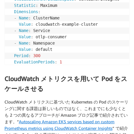
Statistic
:
 Maximum

Dimensions
:
-
Name
:
 ClusterName

Value
:
 cloudwatch
-
example
-
cluster

-
Name
:
 Service

Value
:
 otlp
-
consumer

-
Name
:
 Namespace

Value
:
 default

Period
:
300
EvaluationPeriods
:
1
DatapointsToAlarm
:
1
AlarmActions
:
[
Some ARN of A Lambda
,
 or SNS topic
]
CloudWatch メトリクスを用いて Pod をス
Threshold
:
8
ComparisonOperator
:
 GreaterThanThreshold

ケールさせる
TreatMissingData
:
 missing
CloudWatch メトリクスに基づいた Kubernetes の Pod のスケーリ
ングに関する課題は新しいものではなく、これまでにも少なくと
も 2 つの異なるアプローチが Amazon ブログ記事で紹介されてい
ます。”
Autoscaling Amazon EKS services based on custom
Prometheus metrics using CloudWatch Container Insights
” で紹介