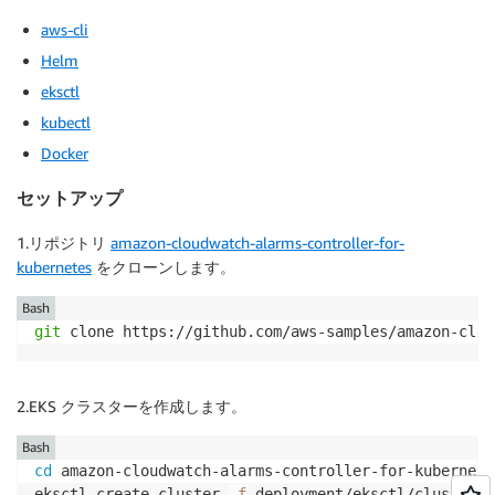
aws-cli
Helm
eksctl
kubectl
Docker
セットアップ
1.リポジトリ
amazon-cloudwatch-alarms-controller-for-
kubernetes
をクローンします。
Bash
git
 clone https://github.com/aws-samples/amazon-clou
2.EKS クラスターを作成します。
Bash
cd
 amazon-cloudwatch-alarms-controller-for-kubernetes
eksctl create cluster 
-f
 deployment/eksctl/cluster.y