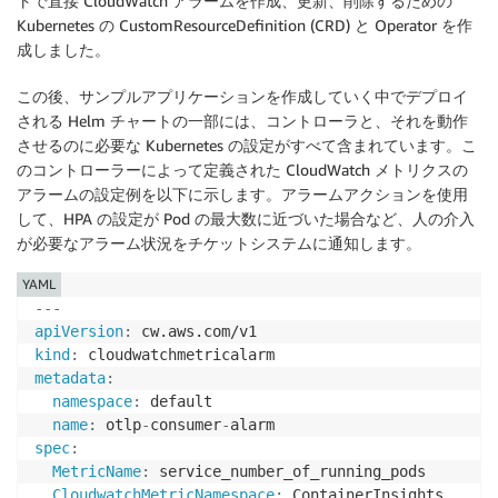
トで直接 CloudWatch アラームを作成、更新、削除するための
Kubernetes の CustomResourceDefinition (CRD) と Operator を作
成しました。
この後、サンプルアプリケーションを作成していく中でデプロイ
される Helm チャートの一部には、コントローラと、それを動作
させるのに必要な Kubernetes の設定がすべて含まれています。こ
のコントローラーによって定義された CloudWatch メトリクスの
アラームの設定例を以下に示します。アラームアクションを使用
して、HPA の設定が Pod の最大数に近づいた場合など、人の介入
が必要なアラーム状況をチケットシステムに通知します。
YAML
---
apiVersion
:
kind
:
metadata
:
namespace
:
 default

name
:
 otlp
-
consumer
-
spec
:
MetricName
:
 service_number_of_running_pods

CloudwatchMetricNamespace
:
 ContainerInsights
