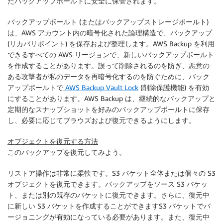
たバックアップボールトに安全に保管されます。
バックアップボールト (またはバックアップストレージボールト)
は、AWS アカウント内の暗号化された論理構造で、バックアップ
(リカバリポイント) を保存および整理します。AWS Backup を利用
できるすべての AWS リージョンで、新しいバックアップボールト
を作成することがあります。誤って削除されるのを防ぎ、悪意の
ある攻撃者が私のデータを再暗号化するのを防ぐために、バック
アップボールトで
AWS Backup Vault Lock
(削除保護機能) を有効
にすることがあります。AWS Backup は、継続的なバックアップと
定期的なスナップショットを好みのバックアップボールトに保存
し、必要に応じてブラウズおよび復元できるようにします。
オブジェクトを復元する方法
このバックアップを復元してみよう。
リストア操作は非常に柔軟です。S3 バケット全体または個々の S3
オブジェクトを復元できます。バックアップをソース S3 バケッ
ト、または別の既存のバケットに復元できます。さらに、復元中
に新しい S3 バケットを作成することができますS3 バケットでバ
ージョニングが有効になっている必要があります。また、復元中