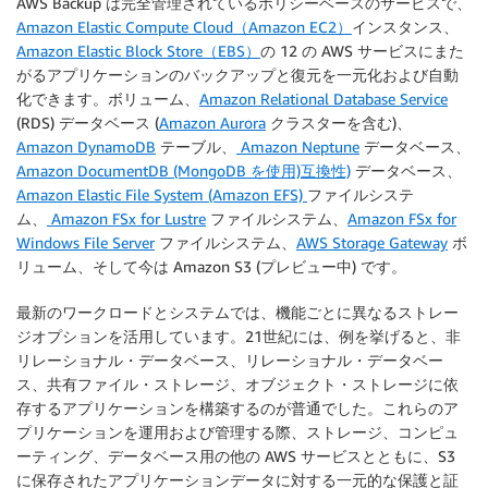
AWS Backup は完全管理されているポリシーベースのサービスで、
Amazon Elastic Compute Cloud（Amazon EC2）
インスタンス、
Amazon Elastic Block Store（EBS）
の 12 の AWS サービスにまた
がるアプリケーションのバックアップと復元を一元化および自動
化できます。ボリューム、
Amazon Relational Database Service
(RDS) データベース (
Amazon Aurora
クラスターを含む)、
Amazon DynamoDB
テーブル、
Amazon Neptune
データベース、
Amazon DocumentDB (MongoDB を使用)互換性)
データベース、
Amazon Elastic File System (Amazon EFS)
ファイルシステ
ム、
Amazon FSx for Lustre
ファイルシステム、
Amazon FSx for
Windows File Server
ファイルシステム、
AWS Storage Gateway
ボ
リューム、そして今は Amazon S3 (プレビュー中) です。
最新のワークロードとシステムでは、機能ごとに異なるストレー
ジオプションを活用しています。21世紀には、例を挙げると、非
リレーショナル・データベース、リレーショナル・データベー
ス、共有ファイル・ストレージ、オブジェクト・ストレージに依
存するアプリケーションを構築するのが普通でした。これらのア
プリケーションを運用および管理する際、ストレージ、コンピュ
ーティング、データベース用の他の AWS サービスとともに、S3
に保存されたアプリケーションデータに対する一元的な保護と証