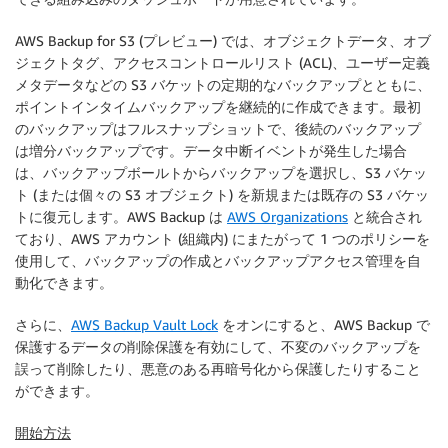
AWS Backup for S3 (プレビュー) では、オブジェクトデータ、オブ
ジェクトタグ、アクセスコントロールリスト (ACL)、ユーザー定義
メタデータなどの S3 バケットの定期的なバックアップとともに、
ポイントインタイムバックアップを継続的に作成できます。最初
のバックアップはフルスナップショットで、後続のバックアップ
は増分バックアップです。データ中断イベントが発生した場合
は、バックアップボールトからバックアップを選択し、S3 バケッ
ト (または個々の S3 オブジェクト) を新規または既存の S3 バケッ
トに復元します。AWS Backup は
AWS Organizations
と統合され
ており、AWS アカウント (組織内) にまたがって 1 つのポリシーを
使用して、バックアップの作成とバックアップアクセス管理を自
動化できます。
さらに、
AWS Backup Vault Lock
をオンにすると、AWS Backup で
保護するデータの削除保護を有効にして、不変のバックアップを
誤って削除したり、悪意のある再暗号化から保護したりすること
ができます。
開始方法