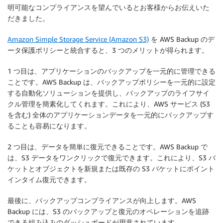
明可能なコンプライアンスを望んでいるとお客様からお伝えいた
だきました。
Amazon Simple Storage Service (Amazon S3)
を AWS Backup のデ
ータ保護ポリシーと統合すると、3 つのメリットが得られます。
1 つ目は、
アプリケーションのバックアップを一元的に管理できる
ことです
。AWS Backup は、バックアップポリシーを一元的に設定
する自動化ソリューションを提供し、バックアップのライフサイ
クル管理を簡素化してくれます。これにより、AWS サービス (S3
を含む) 全体のアプリケーションデータを一元的にバックアップす
ることも容易になります。
2 つ目は、
データを簡単に復元できることです
。AWS Backup で
は、S3 データをワンクリックで復元できます。これにより、S3 バ
ケットとオブジェクトを新規または既存の S3 バケットにポイント
インタイム復元できます。
最後に、
バックアップコンプライアンスが向上します
。AWS
Backup には、S3 のバックアップと復元のオペレーションを追跡
できる組み込みのダッシュボードが用意されています。