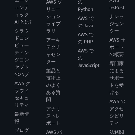
エージ
AWS
AWS ソ
の
ェンテ
re:Post
リュー
Python
ィック
ション
ナレッ
AWS で
AI とは?
ライブ
ジセン
の Java
クラウ
ラリ
ター
AWS で
ドコン
アーキ
AWS サ
の PHP
ピュー
テクチ
ポート
AWS で
ティン
ャセン
の概要
の
グコン
ター
専門家
JavaScript
セプト
製品と
による
のハブ
技術上
サポー
AWS ク
のよく
トを受
ラウド
ある質
ける
セキュ
問
AWS の
リティ
アナリ
アクセ
最新情
ストレ
シビリ
報
ポート
ティ
ブログ
AWS パ
法務関