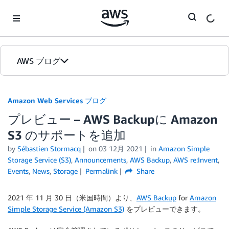
Skip to Main Content
AWS ブログ
ホーム
Amazon Web Services ブログ
プレビュー – AWS Backupに Amazon
カテゴリ
S3 のサポートを追加
エディション
by
Sébastien Stormacq
on
03 12月 2021
in
Amazon Simple
Storage Service (S3)
,
Announcements
,
AWS Backup
,
AWS re:Invent
,
Events
,
News
,
Storage
Permalink
Share
2021 年 11 月 30 日（米国時間）より、
AWS Backup
for
Amazon
Simple Storage Service (Amazon S3)
をプレビューできます。